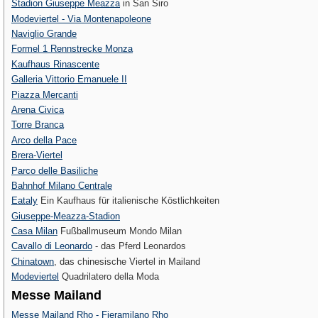
Stadion Giuseppe Meazza
in San Siro
Modeviertel - Via Montenapoleone
Naviglio Grande
Formel 1 Rennstrecke Monza
Kaufhaus Rinascente
Galleria Vittorio Emanuele II
Piazza Mercanti
Arena Civica
Torre Branca
Arco della Pace
Brera-Viertel
Parco delle Basiliche
Bahnhof Milano Centrale
Eataly
Ein Kaufhaus für italienische Köstlichkeiten
Giuseppe-Meazza-Stadion
Casa Milan
Fußballmuseum Mondo Milan
Cavallo di Leonardo
- das Pferd Leonardos
Chinatown
, das chinesische Viertel in Mailand
Modeviertel
Quadrilatero della Moda
Messe Mailand
Messe Mailand Rho - Fieramilano Rho