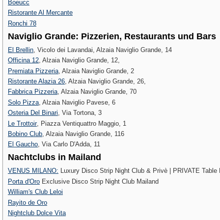
Boeucc
Ristorante Al Mercante
Ronchi 78
Naviglio Grande: Pizzerien, Restaurants und Bars
El Brellin
, Vicolo dei Lavandai, Alzaia Naviglio Grande, 14
Officina 12
, Alzaia Naviglio Grande, 12,
Premiata Pizzeria
, Alzaia Naviglio Grande, 2
Ristorante Alazia 26
, Alzaia Naviglio Grande, 26,
Fabbrica Pizzeria
, Alzaia Naviglio Grande, 70
Solo Pizza
, Alzaia Naviglio Pavese, 6
Osteria Del Binari
, Via Tortona, 3
Le Trottoir‎
, Piazza Ventiquattro Maggio, 1
Bobino Club
, Alzaia Naviglio Grande, 116
El Gaucho
, Via Carlo D'Adda, 11
Nachtclubs in Mailand
VENUS MILANO:
Luxury Disco Strip Night Club & Privè | PRIVATE Table
Porta d'Oro
Exclusive Disco Strip Night Club Mailand
William's Club Leloi
Rayito de Oro
Nightclub Dolce Vita