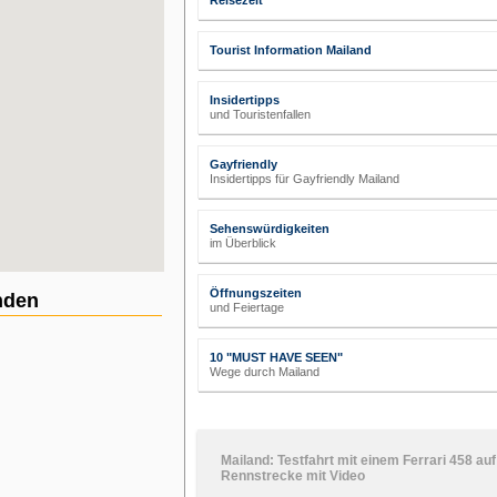
Reisezeit
Tourist Information Mailand
Insidertipps
und Touristenfallen
Gayfriendly
Insidertipps für Gayfriendly Mailand
Sehenswürdigkeiten
im Überblick
Öffnungszeiten
nden
und Feiertage
10 "MUST HAVE SEEN"
Wege durch Mailand
Mailand: Testfahrt mit einem Ferrari 458 auf
Rennstrecke mit Video