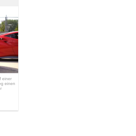
 einer
eg einen
r