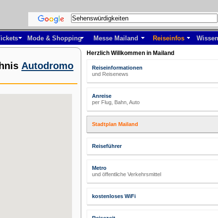
ickets
Mode & Shopping
Messe Mailand
Reiseinfos
Wissen
Herzlich Willkommen in Mailand
chnis
Autodromo
Reiseinformationen
und Reisenews
Anreise
per Flug, Bahn, Auto
Stadtplan Mailand
Reiseführer
Metro
und öffentliche Verkehrsmittel
kostenloses WiFi