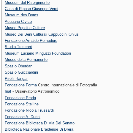
Museum del Risorgimento
Casa di Riposo Giuseppe Verdi
Museum des Doms
Acquario Civico
Museo Popoli e Culture
Museo Dei Beni Culturali Cappuccini Onlus
Fondazione Arnaldo Pomodoro
Studio Treccani
Museum Luciano Minguzzi Foundation
Museo della Permanente
Spazio Oberdan
Spazio Guicciardini
Pirelli Hangar
Fondazione Forma
Centro Internazionale di Fotografia
Inaf
- Osservatorio Astronomico
Fondazione Prada
Fondazione Stelline
Fondazione Nicola Trussardi
Fondazione A. Durini
Fondazione Biblioteca Di Via Del Senato
Biblioteca Nazionale Braidense Di Brera