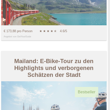
€ 173,88 pro Person
★
★
★
★
★
☆
4.6/5
Angebot von GetYourGuide
Mailand: E-Bike-Tour zu den
Highlights und verborgenen
Schätzen der Stadt
Bestseller