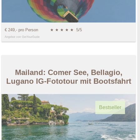
€ 249,- pro Person
★ ★ ★ ★ ★
5/5
Angebot von GetYourGuide
Mailand: Comer See, Bellagio,
Lugano IG-Fototour mit Bootsfahrt
Bestseller