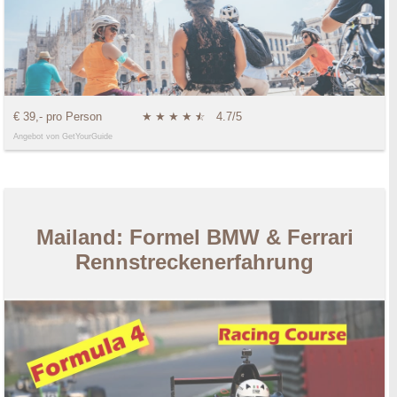
€ 39,- pro Person
★
★
★
★
★
☆
4.7/5
Angebot von GetYourGuide
Mailand: Formel BMW & Ferrari
Rennstreckenerfahrung