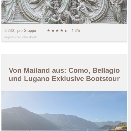
€ 280,- pro Gruppe
★
★
★
★
★
☆
4.8/5
Angebot von GetYourGuide
Von Mailand aus: Como, Bellagio
und Lugano Exklusive Bootstour