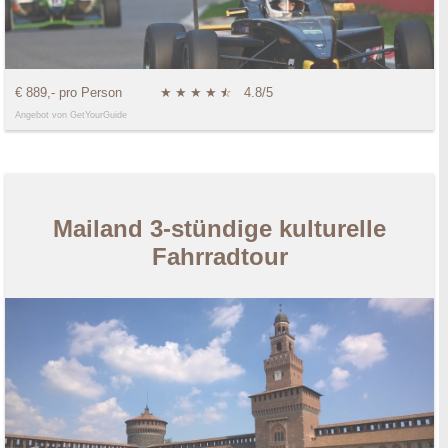
€ 889,- pro Person
★
★
★
★
★
☆
4.8/5
Angebot von GetYourGuide
Mailand 3-stündige kulturelle
Fahrradtour