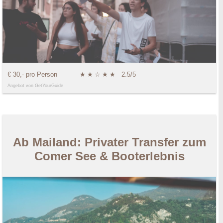
€ 30,- pro Person
★
★
☆
★
★
2.5/5
Angebot von GetYourGuide
Ab Mailand: Privater Transfer zum
Comer See & Booterlebnis