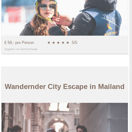
€ 59,- pro Person
★ ★ ★ ★ ★
5/5
Angebot von GetYourGuide
Wandernder City Escape in Mailand