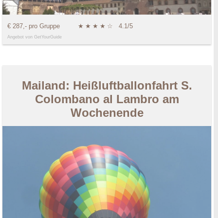
€ 287,- pro Gruppe
★
★
★
★
☆
4.1/5
Angebot von GetYourGuide
Mailand: Heißluftballonfahrt S.
Colombano al Lambro am
Wochenende