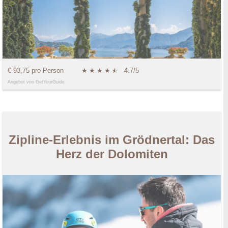
€ 93,75 pro Person
★
★
★
★
★
☆
4.7/5
Angebot von GetYourGuide
Zipline-Erlebnis im Grödnertal: Das
Herz der Dolomiten