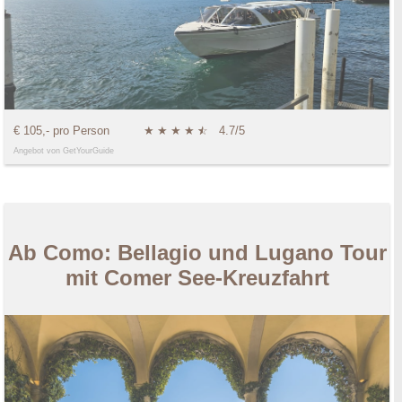
€ 105,- pro Person
★
★
★
★
★
☆
4.7/5
Angebot von GetYourGuide
Ab Como: Bellagio und Lugano Tour
mit Comer See-Kreuzfahrt