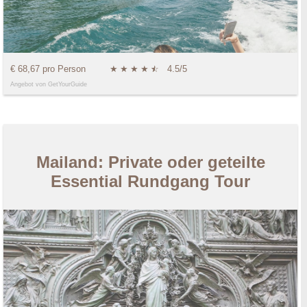
€ 68,67 pro Person
★
★
★
★
★
☆
4.5/5
Angebot von GetYourGuide
Mailand: Private oder geteilte
Essential Rundgang Tour