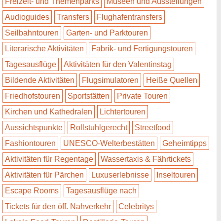
Freizeit- und Themenparks
Museen und Ausstellungen
Audioguides
Transfers
Flughafentransfers
Seilbahntouren
Garten- und Parktouren
Literarische Aktivitäten
Fabrik- und Fertigungstouren
Tagesausflüge
Aktivitäten für den Valentinstag
Bildende Aktivitäten
Flugsimulatoren
Heiße Quellen
Friedhofstouren
Sportstätten
Private Touren
Kirchen und Kathedralen
Lichtertouren
Aussichtspunkte
Rollstuhlgerecht
Streetfood
Fashiontouren
UNESCO-Welterbestätten
Geheimtipps
Aktivitäten für Regentage
Wassertaxis & Fährtickets
Aktivitäten für Pärchen
Luxuserlebnisse
Inseltouren
Escape Rooms
Tagesausflüge nach
Tickets für den öff. Nahverkehr
Celebritys