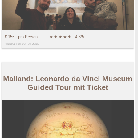
€ 155,- pro Person
★
★
★
★
★
☆
4.6/5
Angebot von GetYourGuide
Mailand: Leonardo da Vinci Museum
Guided Tour mit Ticket