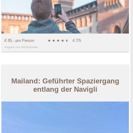
€ 85,- pro Person
★
★
★
★
★
☆
4.7/5
Angebot von GetYourGuide
Mailand: Geführter Spaziergang
entlang der Navigli