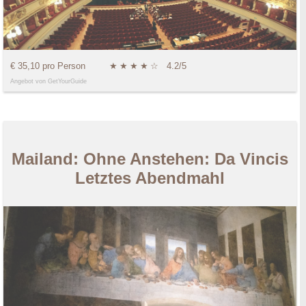
€ 35,10 pro Person
★
★
★
★
☆
4.2/5
Angebot von GetYourGuide
Mailand: Ohne Anstehen: Da Vincis
Letztes Abendmahl