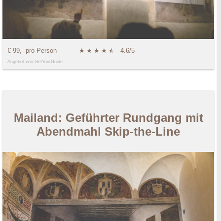
€ 99,- pro Person
★
★
★
★
★
☆
4.6/5
Angebot von GetYourGuide
Mailand: Geführter Rundgang mit
Abendmahl Skip-the-Line