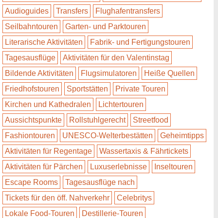
Audioguides
Transfers
Flughafentransfers
Seilbahntouren
Garten- und Parktouren
Literarische Aktivitäten
Fabrik- und Fertigungstouren
Tagesausflüge
Aktivitäten für den Valentinstag
Bildende Aktivitäten
Flugsimulatoren
Heiße Quellen
Friedhofstouren
Sportstätten
Private Touren
Kirchen und Kathedralen
Lichtertouren
Aussichtspunkte
Rollstuhlgerecht
Streetfood
Fashiontouren
UNESCO-Welterbestätten
Geheimtipps
Aktivitäten für Regentage
Wassertaxis & Fährtickets
Aktivitäten für Pärchen
Luxuserlebnisse
Inseltouren
Escape Rooms
Tagesausflüge nach
Tickets für den öff. Nahverkehr
Celebritys
Lokale Food-Touren
Destillerie-Touren