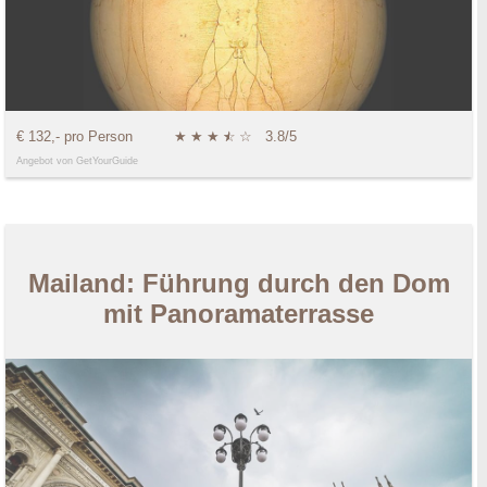
€ 132,- pro Person
★
★
★
★
☆
☆
3.8/5
Angebot von GetYourGuide
Mailand: Führung durch den Dom
mit Panoramaterrasse