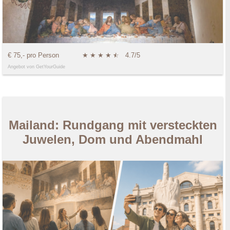
€ 75,- pro Person
★
★
★
★
★
☆
4.7/5
Angebot von GetYourGuide
Mailand: Rundgang mit versteckten
Juwelen, Dom und Abendmahl