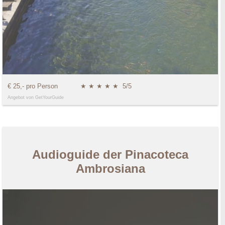
€ 25,- pro Person
★ ★ ★ ★ ★
5/5
Angebot von GetYourGuide
Audioguide der Pinacoteca
Ambrosiana