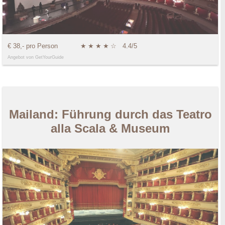
€ 38,- pro Person
★
★
★
★
☆
4.4/5
Angebot von GetYourGuide
Mailand: Führung durch das Teatro
alla Scala & Museum