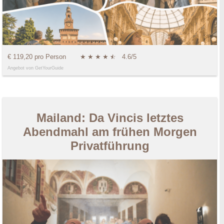
€ 119,20 pro Person
★
★
★
★
★
☆
4.6/5
Angebot von GetYourGuide
Mailand: Da Vincis letztes
Abendmahl am frühen Morgen
Privatführung