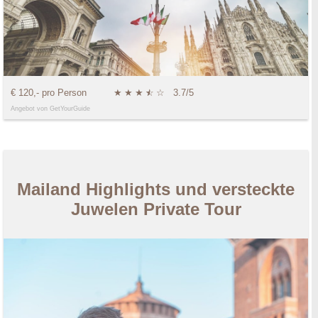
€ 120,- pro Person
★
★
★
★
☆
☆
3.7/5
Angebot von GetYourGuide
Mailand Highlights und versteckte
Juwelen Private Tour