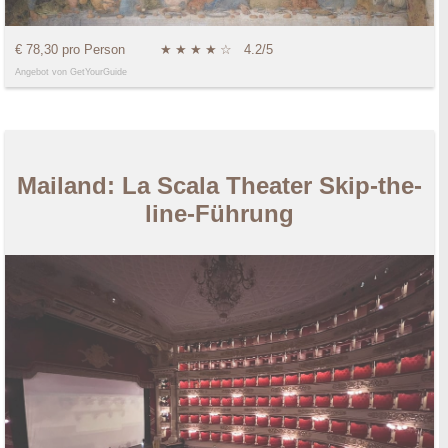
€ 78,30 pro Person
★
★
★
★
☆
4.2/5
Angebot von GetYourGuide
Mailand: La Scala Theater Skip-the-
line-Führung