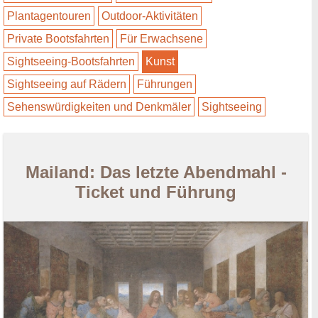
Plantagentouren
Outdoor-Aktivitäten
Private Bootsfahrten
Für Erwachsene
Sightseeing-Bootsfahrten
Kunst
Sightseeing auf Rädern
Führungen
Sehenswürdigkeiten und Denkmäler
Sightseeing
Mailand: Das letzte Abendmahl -
Ticket und Führung