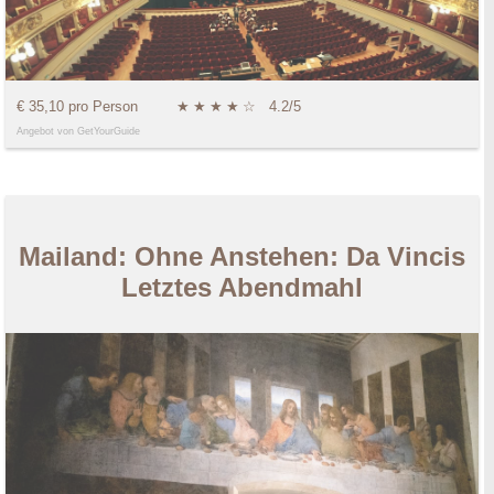
€ 35,10 pro Person
★
★
★
★
☆
4.2/5
Angebot von GetYourGuide
Mailand: Ohne Anstehen: Da Vincis
Letztes Abendmahl