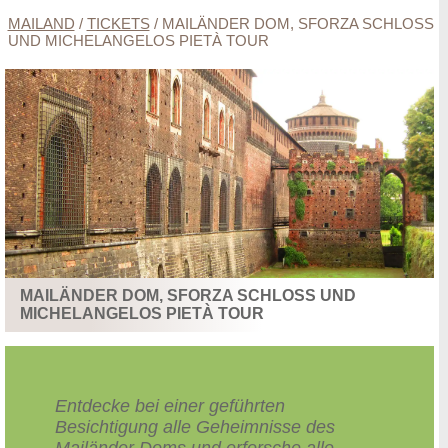
MAILAND
/
TICKETS
/
MAILÄNDER DOM, SFORZA SCHLOSS
UND MICHELANGELOS PIETÀ TOUR
MAILÄNDER DOM, SFORZA SCHLOSS UND
MICHELANGELOS PIETÀ TOUR
Entdecke bei einer geführten
Besichtigung alle Geheimnisse des
Mailänder Doms und erforsche alle