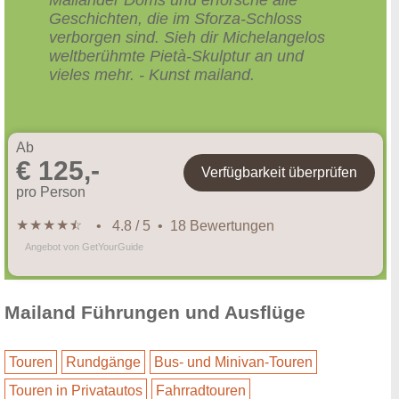
Geschichten, die im Sforza-Schloss
verborgen sind. Sieh dir Michelangelos
weltberühmte Pietà-Skulptur an und
vieles mehr. - Kunst mailand.
Ab
€ 125,-
Verfügbarkeit überprüfen
pro Person
★
★
★
★
★
☆
• 4.8 / 5 • 18 Bewertungen
Angebot von GetYourGuide
Mailand Führungen und Ausflüge
Touren
Rundgänge
Bus- und Minivan-Touren
Touren in Privatautos
Fahrradtouren