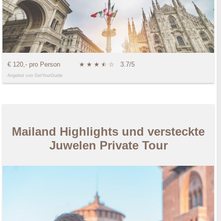
€ 120,- pro Person
★
★
★
★
☆
☆
3.7/5
Angebot von GetYourGuide
Mailand Highlights und versteckte
Juwelen Private Tour