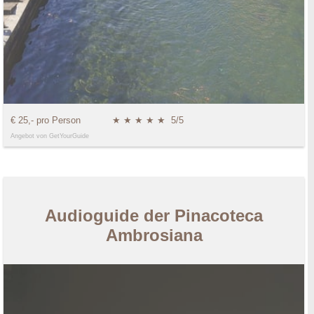
€ 25,- pro Person
★ ★ ★ ★ ★
5/5
Angebot von GetYourGuide
Audioguide der Pinacoteca
Ambrosiana