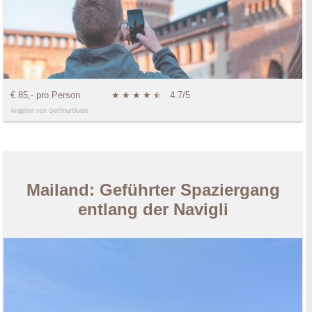
€ 85,- pro Person
★
★
★
★
★
☆
4.7/5
Angebot von GetYourGuide
Mailand: Geführter Spaziergang
entlang der Navigli