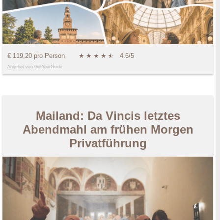
€ 119,20 pro Person
★
★
★
★
★
☆
4.6/5
Angebot von GetYourGuide
Mailand: Da Vincis letztes
Abendmahl am frühen Morgen
Privatführung