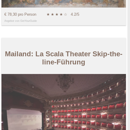
€ 78,30 pro Person
★
★
★
★
☆
4.2/5
Angebot von GetYourGuide
Mailand: La Scala Theater Skip-the-
line-Führung