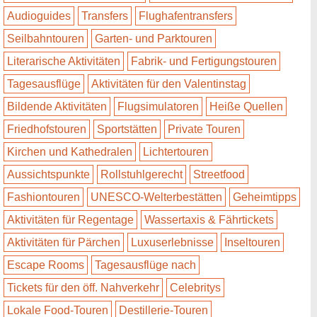
Audioguides
Transfers
Flughafentransfers
Seilbahntouren
Garten- und Parktouren
Literarische Aktivitäten
Fabrik- und Fertigungstouren
Tagesausflüge
Aktivitäten für den Valentinstag
Bildende Aktivitäten
Flugsimulatoren
Heiße Quellen
Friedhofstouren
Sportstätten
Private Touren
Kirchen und Kathedralen
Lichtertouren
Aussichtspunkte
Rollstuhlgerecht
Streetfood
Fashiontouren
UNESCO-Welterbestätten
Geheimtipps
Aktivitäten für Regentage
Wassertaxis & Fährtickets
Aktivitäten für Pärchen
Luxuserlebnisse
Inseltouren
Escape Rooms
Tagesausflüge nach
Tickets für den öff. Nahverkehr
Celebritys
Lokale Food-Touren
Destillerie-Touren