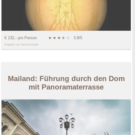
€ 132,- pro Person
★
★
★
★
☆
☆
3.8/5
Angebot von GetYourGuide
Mailand: Führung durch den Dom
mit Panoramaterrasse