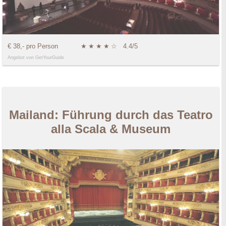
€ 38,- pro Person
★
★
★
★
☆
4.4/5
Angebot von GetYourGuide
Mailand: Führung durch das Teatro
alla Scala & Museum