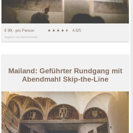
€ 99,- pro Person
★
★
★
★
★
☆
4.6/5
Angebot von GetYourGuide
Mailand: Geführter Rundgang mit
Abendmahl Skip-the-Line