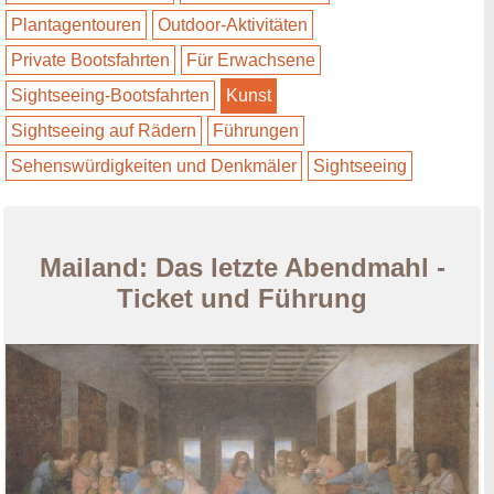
Plantagentouren
Outdoor-Aktivitäten
Private Bootsfahrten
Für Erwachsene
Sightseeing-Bootsfahrten
Kunst
Sightseeing auf Rädern
Führungen
Sehenswürdigkeiten und Denkmäler
Sightseeing
Mailand: Das letzte Abendmahl -
Ticket und Führung