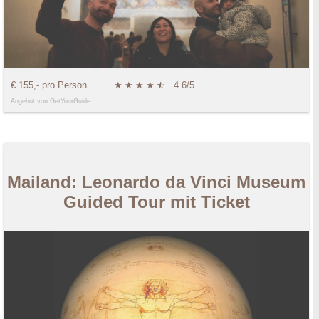
€ 155,- pro Person
★
★
★
★
★
☆
4.6/5
Angebot von GetYourGuide
Mailand: Leonardo da Vinci Museum
Guided Tour mit Ticket