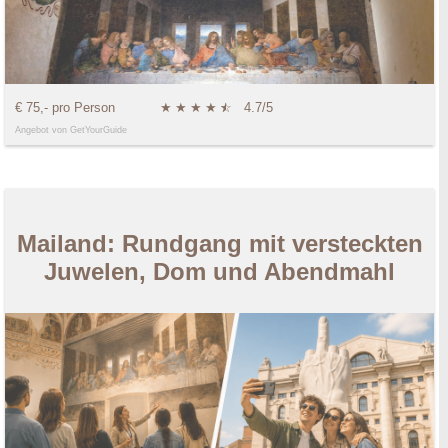
€ 75,- pro Person
★
★
★
★
★
☆
4.7/5
Angebot von GetYourGuide
Mailand: Rundgang mit versteckten
Juwelen, Dom und Abendmahl