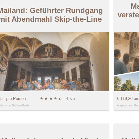
Ma
Mailand: Geführter Rundgang
verst
mit Abendmahl Skip-the-Line
75,- pro Person
★
★
★
★
★
☆
4.7/5
€ 119,20 pr
ebot von GetYourGuide
Angebot von Get