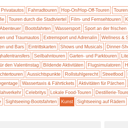
 Privatautos
Fahrradtouren
Hop-On/Hop-Off-Touren
Touren
fie
Touren durch die Stadtviertel
Film- und Fernsehtouren
K
 Abenteuer
Bootsfahrten
Wassersport
Sport an der frischen 
n und Traumautos
Extremsport und Adrenalin
Wellness & 
en und Bars
Eintrittskarten
Shows und Musicals
Dinner-S
ghafentransfers
Seilbahntouren
Garten- und Parktouren
Lit
für den Valentinstag
Bildende Aktivitäten
Flugsimulatoren
H
ichtertouren
Aussichtspunkte
Rollstuhlgerecht
Streetfood
Regentage
Wassertaxis & Fährtickets
Aktivitäten für Pärchen
 Nahverkehr
Celebritys
Lokale Food-Touren
Destillerie-Tour
e
Sightseeing-Bootsfahrten
Kunst
Sightseeing auf Rädern