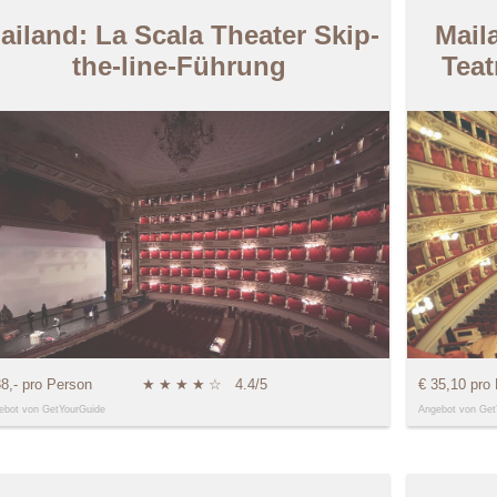
ailand: La Scala Theater Skip-
Mail
the-line-Führung
Teat
38,- pro Person
★
★
★
★
☆
4.4/5
€ 35,10 pro
ebot von GetYourGuide
Angebot von Get