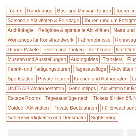
Touren
Rundgänge
Bus- und Minivan-Touren
Touren in
Saisonale Aktivitäten & Feiertage
Touren rund um Fotogra
Archäologie
Religiöse & spirituelle Aktivitäten
Natur und
Workshops für Kunsthandwerk
Fahrerlebnisse
Rennwage
Dinner-Pakete
Essen und Trinken
Kochkurse
Nachtleb
Museen und Ausstellungen
Audioguides
Transfers
Flu
Fabrik- und Fertigungstouren
Tagesausflüge
Aktivitäten 
Sportstätten
Private Touren
Kirchen und Kathedralen
L
UNESCO-Welterbestätten
Geheimtipps
Aktivitäten für 
Escape Rooms
Tagesausflüge nach
Tickets für den öff.
Outdoor-Aktivitäten
Private Bootsfahrten
Für Erwachsen
Sehenswürdigkeiten und Denkmäler
Sightseeing