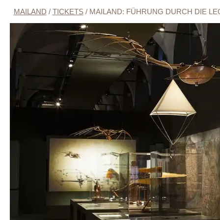
MAILAND
/
TICKETS
/
MAILAND: FÜHRUNG DURCH DIE LE