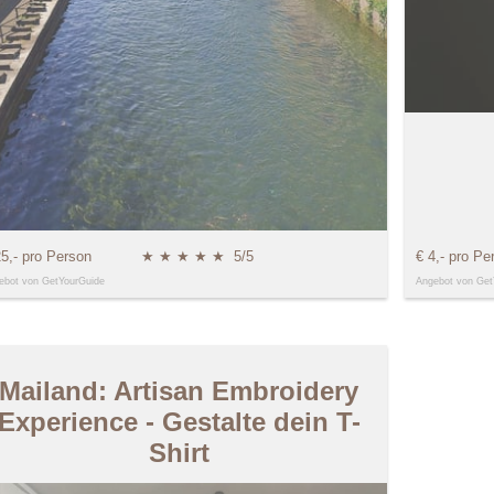
25,- pro Person
★ ★ ★ ★ ★
5/5
€ 4,- pro Pe
ebot von GetYourGuide
Angebot von Get
Mailand: Artisan Embroidery
Experience - Gestalte dein T-
Shirt