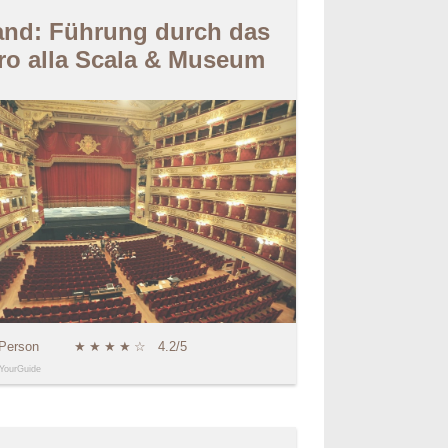
and: Führung durch das
ro alla Scala & Museum
 Person
★
★
★
★
☆
4.2/5
YourGuide