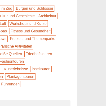
 im Zug
Burgen und Schlösser
ultur und Geschichte
Architektur
Luft
Workshops und Kurse
Spas
Fitness und Gesundheit
hows
Freizeit- und Themenparks
erarische Aktivitäten
eiße Quellen
Friedhofstouren
Fashiontouren
Luxuserlebnisse
Inseltouren
en
Plantagentouren
Führungen