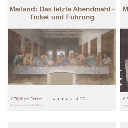
Mailand: Das letzte Abendmahl -
M
Ticket und Führung
€ 78,30 pro Person
★
★
★
★
☆
4.2/5
€ 
Angebot von GetYourGuide
Ang