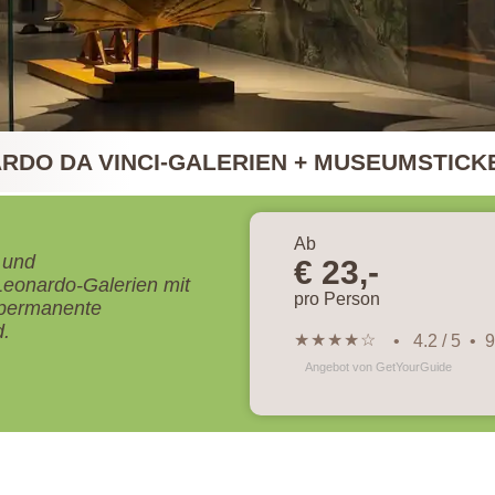
RDO DA VINCI-GALERIEN + MUSEUMSTICK
Ab
 und
€ 23,-
eonardo-Galerien mit
pro Person
 permanente
d.
★
★
★
★
☆
• 4.2 / 5 •
Angebot von GetYourGuide