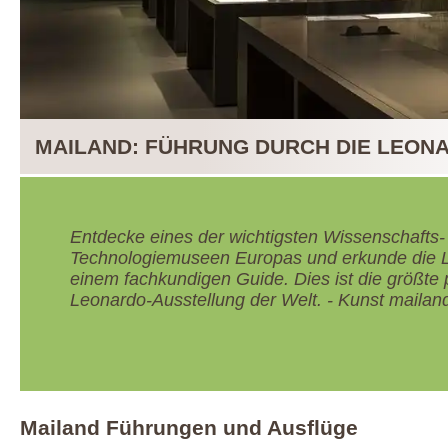
MAILAND: FÜHRUNG DURCH DIE LEONA
Entdecke eines der wichtigsten Wissenschafts-
Technologiemuseen Europas und erkunde die L
einem fachkundigen Guide. Dies ist die größte
Leonardo-Ausstellung der Welt. - Kunst mailan
Mailand Führungen und Ausflüge