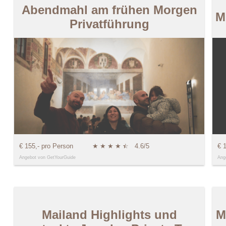
Abendmahl am frühen Morgen
M
Privatführung
€ 155,- pro Person
★
★
★
★
★
☆
4.6/5
€ 
Angebot von GetYourGuide
Ang
Mailand Highlights und
M