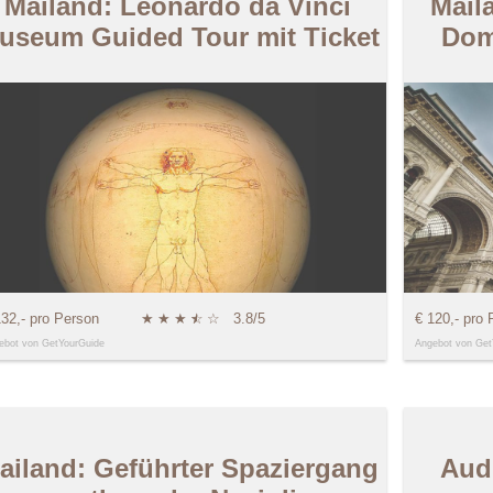
Mailand: Leonardo da Vinci
Mail
useum Guided Tour mit Ticket
Dom
132,- pro Person
★
★
★
★
☆
☆
3.8/5
€ 120,- pro 
ebot von GetYourGuide
Angebot von Get
ailand: Geführter Spaziergang
Aud