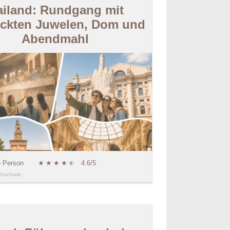
iland: Rundgang mit
eckten Juwelen, Dom und
Abendmahl
o Person
★
★
★
★
★
☆
4.6/5
YourGuide