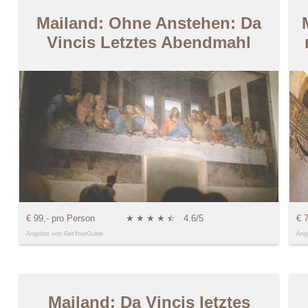
Mailand: Ohne Anstehen: Da
Vincis Letztes Abendmahl
€ 99,- pro Person
★
★
★
★
★
☆
4.6/5
€ 
Angebot von GetYourGuide
Ang
Mailand: Da Vincis letztes