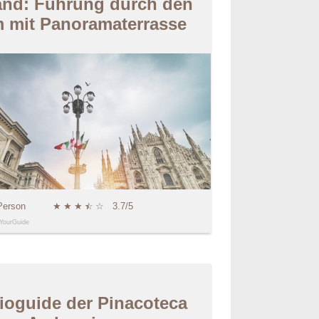
and: Führung durch den
 mit Panoramaterrasse
Person
★
★
★
★
☆
☆
3.7/5
YourGuide
ioguide der Pinacoteca