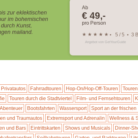
Ab
s zur eklektischen
€ 49,-
Tour im bohemischen
pro Person
 durch Kunst,
ungen mailand.
★ ★ ★ ★ ★
• 5 / 5 • 3
Angebot von GetYourGuide
 Privatautos
Fahrradtouren
Hop-On/Hop-Off-Touren
Touren
fie
Touren durch die Stadtviertel
Film- und Fernsehtouren
K
 Abenteuer
Bootsfahrten
Wassersport
Sport an der frischen 
n und Traumautos
Extremsport und Adrenalin
Wellness & 
en und Bars
Eintrittskarten
Shows und Musicals
Dinner-S
ghafentransfers
Seilbahntouren
Garten- und Parktouren
Lit