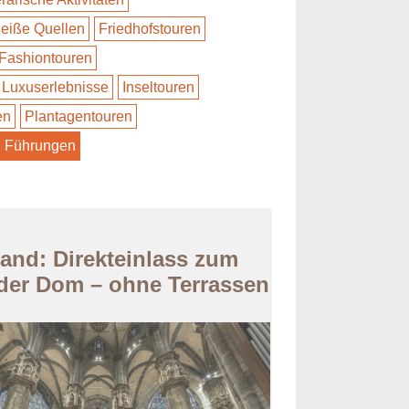
eiße Quellen
Friedhofstouren
Fashiontouren
Luxuserlebnisse
Inseltouren
en
Plantagentouren
Führungen
land: Direkteinlass zum
der Dom – ohne Terrassen