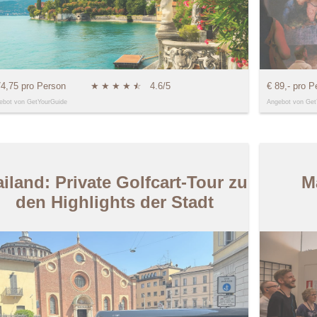
74,75 pro Person
★
★
★
★
★
☆
4.6/5
€ 89,- pro P
ebot von GetYourGuide
Angebot von Get
iland: Private Golfcart-Tour zu
M
den Highlights der Stadt