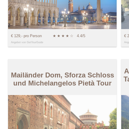
€ 129,- pro Person
★
★
★
★
☆
4.4/5
€ 
Angebot von GetYourGuide
Ang
A
Mailänder Dom, Sforza Schloss
T
und Michelangelos Pietà Tour