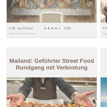
€ 95,- pro Person
★
★
★
★
★
☆
4.9/5
€ 
Angebot von GetYourGuide
Ang
Mailand: Geführter Street Food
Rundgang mit Verkostung