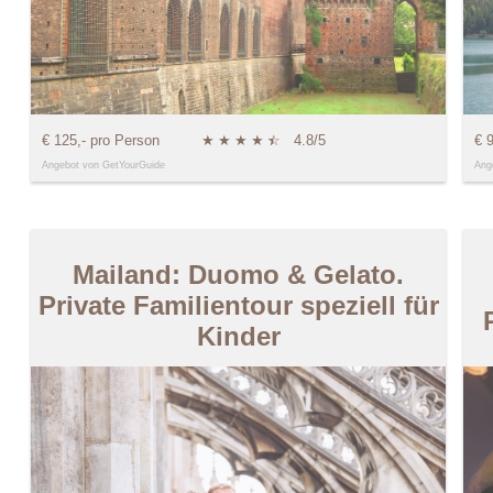
€ 125,- pro Person
★
★
★
★
★
☆
4.8/5
€ 
Angebot von GetYourGuide
Ang
Mailand: Duomo & Gelato.
Private Familientour speziell für
Kinder