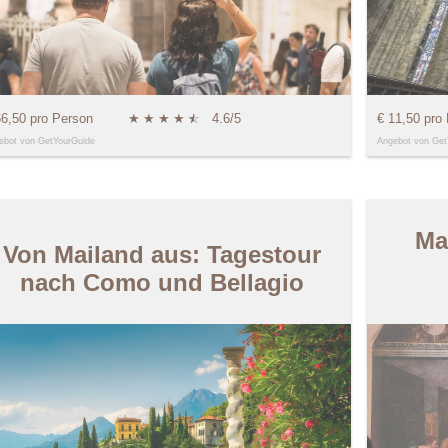
66,50 pro Person
★
★
★
★
★
☆
4.6/5
€ 11,50 pro
ebot von GetYourGuide
Angebot von Get
Ma
Von Mailand aus: Tagestour
nach Como und Bellagio