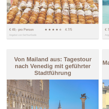
€ 49,- pro Person
★
★
★
★
★
☆
4.7/5
€ 
Angebot von GetYourGuide
Ang
Von Mailand aus: Tagestour
Ma
nach Venedig mit geführter
Stadtführung