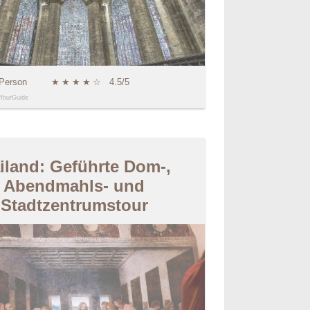
 Person
★
★
★
★
☆
4.5/5
YourGuide
iland: Geführte Dom-,
Abendmahls- und
Stadtzentrumstour