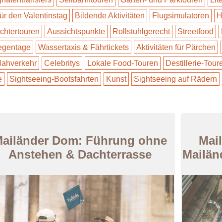
für den Valentinstag
Bildende Aktivitäten
Flugsimulatoren
H
ichtertouren
Aussichtspunkte
Rollstuhlgerecht
Streetfood
Regentage
Wassertaxis & Fährtickets
Aktivitäten für Pärchen
 Nahverkehr
Celebritys
Lokale Food-Touren
Destillerie-Tour
e
Sightseeing-Bootsfahrten
Kunst
Sightseeing auf Rädern
ailänder Dom: Führung ohne
Mai
Anstehen & Dachterrasse
Mailän