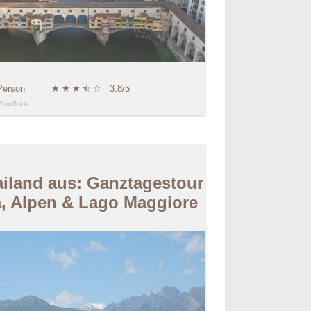
Person
★
★
★
★
☆
☆
3.8/5
YourGuide
iland aus: Ganztagestour
a, Alpen & Lago Maggiore