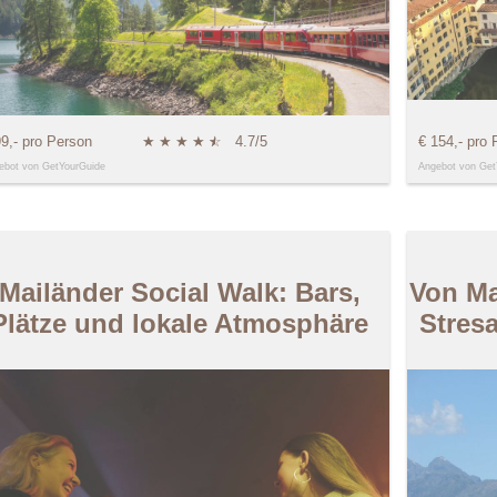
99,- pro Person
★
★
★
★
★
☆
4.7/5
€ 154,- pro 
ebot von GetYourGuide
Angebot von Get
Mailänder Social Walk: Bars,
Von Ma
Plätze und lokale Atmosphäre
Stres