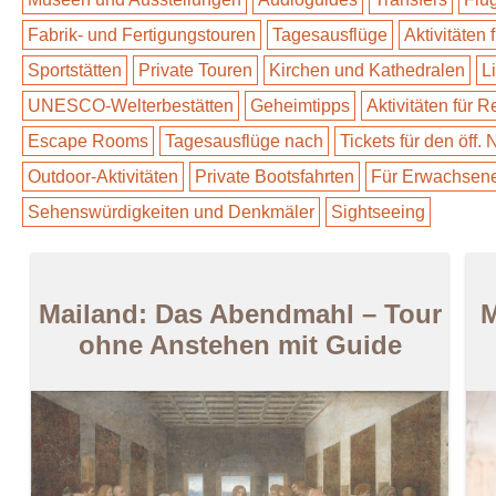
Fabrik- und Fertigungstouren
Tagesausflüge
Aktivitäten 
Sportstätten
Private Touren
Kirchen und Kathedralen
L
UNESCO-Welterbestätten
Geheimtipps
Aktivitäten für 
Escape Rooms
Tagesausflüge nach
Tickets für den öff.
Outdoor-Aktivitäten
Private Bootsfahrten
Für Erwachsen
Sehenswürdigkeiten und Denkmäler
Sightseeing
Mailand: Das Abendmahl – Tour
M
ohne Anstehen mit Guide