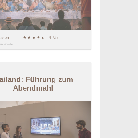
erson
★
★
★
★
★
☆
4.7/5
YourGuide
ailand: Führung zum
Abendmahl