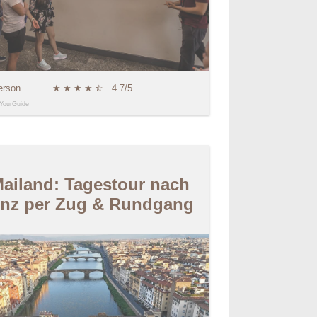
erson
★
★
★
★
★
☆
4.7/5
YourGuide
ailand: Tagestour nach
enz per Zug & Rundgang