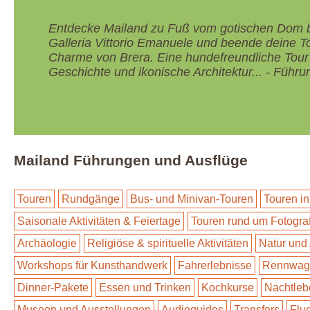
Entdecke Mailand zu Fuß vom gotischen Dom bi
Galleria Vittorio Emanuele und beende deine 
Charme von Brera. Eine hundefreundliche Tour
Geschichte und ikonische Architektur... - Führ
Mailand Führungen und Ausflüge
Touren
Rundgänge
Bus- und Minivan-Touren
Touren in
Saisonale Aktivitäten & Feiertage
Touren rund um Fotogra
Archäologie
Religiöse & spirituelle Aktivitäten
Natur und
Workshops für Kunsthandwerk
Fahrerlebnisse
Rennwage
Dinner-Pakete
Essen und Trinken
Kochkurse
Nachtleb
Museen und Ausstellungen
Audioguides
Transfers
Flu