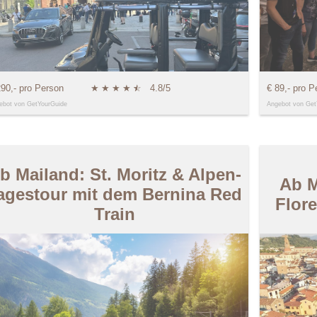
290,- pro Person
★
★
★
★
★
☆
4.8/5
€ 89,- pro P
ebot von GetYourGuide
Angebot von Get
b Mailand: St. Moritz & Alpen-
Ab M
agestour mit dem Bernina Red
Flor
Train