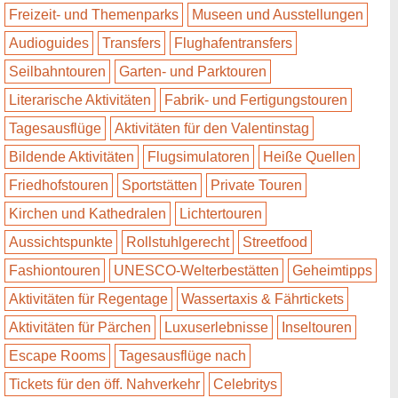
Freizeit- und Themenparks
Museen und Ausstellungen
Audioguides
Transfers
Flughafentransfers
Seilbahntouren
Garten- und Parktouren
Literarische Aktivitäten
Fabrik- und Fertigungstouren
Tagesausflüge
Aktivitäten für den Valentinstag
Bildende Aktivitäten
Flugsimulatoren
Heiße Quellen
Friedhofstouren
Sportstätten
Private Touren
Kirchen und Kathedralen
Lichtertouren
Aussichtspunkte
Rollstuhlgerecht
Streetfood
Fashiontouren
UNESCO-Welterbestätten
Geheimtipps
Aktivitäten für Regentage
Wassertaxis & Fährtickets
Aktivitäten für Pärchen
Luxuserlebnisse
Inseltouren
Escape Rooms
Tagesausflüge nach
Tickets für den öff. Nahverkehr
Celebritys