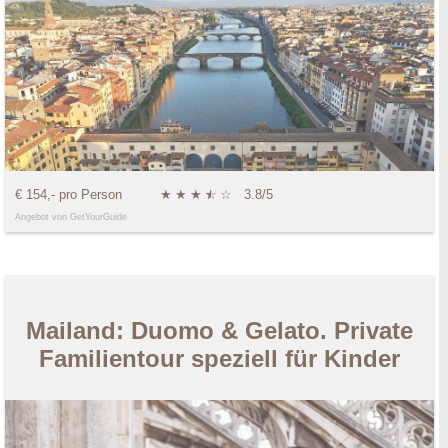
€ 154,- pro Person
★
★
★
★
☆
☆
3.8/5
Angebot von GetYourGuide
Mailand: Duomo & Gelato. Private
Familientour speziell für Kinder