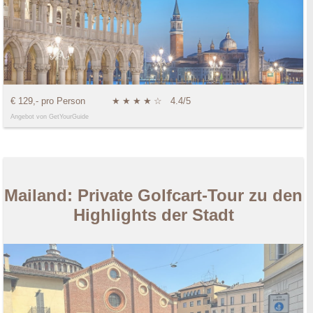
€ 129,- pro Person
★
★
★
★
☆
4.4/5
Angebot von GetYourGuide
Mailand: Private Golfcart-Tour zu den
Highlights der Stadt