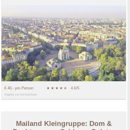
€ 40,- pro Person
★
★
★
★
★
☆
4.6/5
Angebot von GetYourGuide
Mailand Kleingruppe: Dom &