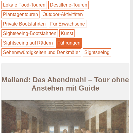
Lokale Food-Touren
Destillerie-Touren
Plantagentouren
Outdoor-Aktivitäten
Private Bootsfahrten
Für Erwachsene
Sightseeing-Bootsfahrten
Kunst
Sightseeing auf Rädern
Führungen
Sehenswürdigkeiten und Denkmäler
Sightseeing
Mailand: Das Abendmahl – Tour ohne
Anstehen mit Guide