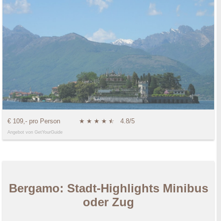
€ 109,- pro Person
★
★
★
★
★
☆
4.8/5
Angebot von GetYourGuide
Bergamo: Stadt-Highlights Minibus
oder Zug