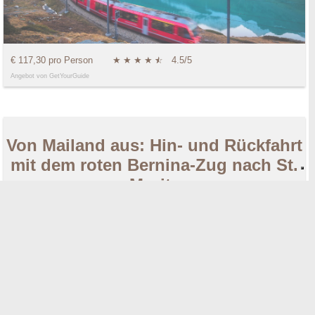
€ 117,30 pro Person
★
★
★
★
★
☆
4.5/5
Angebot von GetYourGuide
Von Mailand aus: Hin- und Rückfahrt
mit dem roten Bernina-Zug nach St.
Moritz