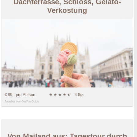
Dachterrasse, Schloss, Gelato-
Verkostung
€ 99,- pro Person
★
★
★
★
★
☆
4.8/5
Angebot von GetYourGuide
Von Mailand aus: Tagestour durch