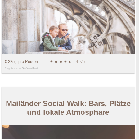
€ 225,- pro Person
★
★
★
★
★
☆
4.7/5
Angebot von GetYourGuide
Mailänder Social Walk: Bars, Plätze
und lokale Atmosphäre