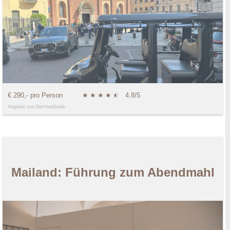
€ 290,- pro Person
★
★
★
★
★
☆
4.8/5
Angebot von GetYourGuide
Mailand: Führung zum Abendmahl