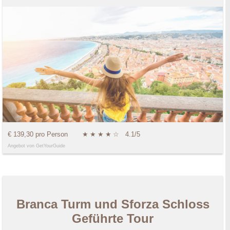
€ 139,30 pro Person
★
★
★
★
☆
4.1/5
Angebot von GetYourGuide
Branca Turm und Sforza Schloss
Geführte Tour