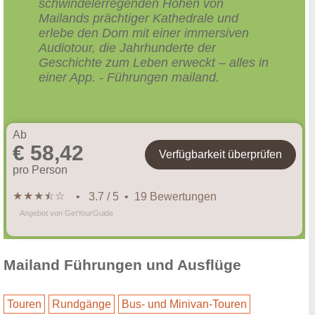
schwindelerregenden Höhen von
Mailands prächtiger Kathedrale und
erlebe den Dom mit einer immersiven
Audiotour, die Jahrhunderte der
Geschichte zum Leben erweckt – alles in
einer App. - Führungen mailand.
Ab
€ 58,42
Verfügbarkeit überprüfen
pro Person
★
★
★
★
☆
☆
• 3.7 / 5 • 19 Bewertungen
Angebot von GetYourGuide
Mailand Führungen und Ausflüge
Touren
Rundgänge
Bus- und Minivan-Touren