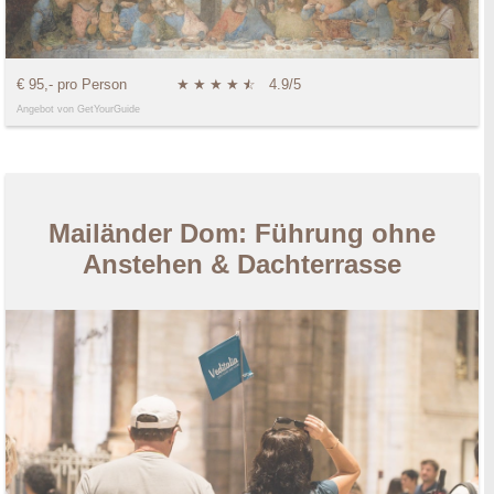
€ 95,- pro Person
★
★
★
★
★
☆
4.9/5
Angebot von GetYourGuide
Mailänder Dom: Führung ohne
Anstehen & Dachterrasse