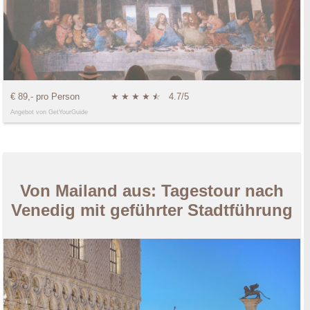
€ 89,- pro Person
★
★
★
★
★
☆
4.7/5
Angebot von GetYourGuide
Von Mailand aus: Tagestour nach
Venedig mit geführter Stadtführung