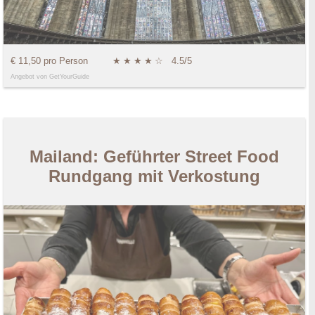
€ 11,50 pro Person
★
★
★
★
☆
4.5/5
Angebot von GetYourGuide
Mailand: Geführter Street Food
Rundgang mit Verkostung