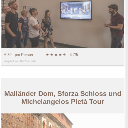
€ 89,- pro Person
★
★
★
★
★
☆
4.7/5
Angebot von GetYourGuide
Mailänder Dom, Sforza Schloss und
Michelangelos Pietà Tour