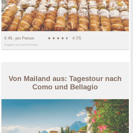
€ 49,- pro Person
★
★
★
★
★
☆
4.7/5
Angebot von GetYourGuide
Von Mailand aus: Tagestour nach
Como und Bellagio