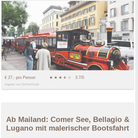
€ 27,- pro Person
★
★
★
★
☆
☆
3.7/5
Angebot von GetYourGuide
Ab Mailand: Comer See, Bellagio &
Lugano mit malerischer Bootsfahrt