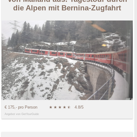
die Alpen mit Bernina-Zugfahrt
€ 175,- pro Person
★
★
★
★
★
☆
4.8/5
Angebot von GetYourGuide