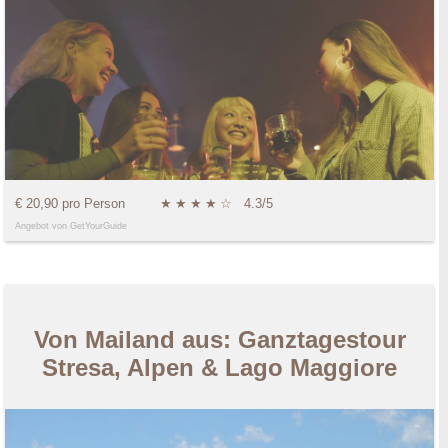
€ 20,90 pro Person
★
★
★
★
☆
4.3/5
Angebot von GetYourGuide
Von Mailand aus: Ganztagestour
Stresa, Alpen & Lago Maggiore