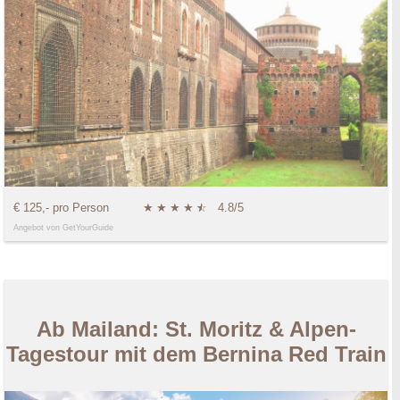
€ 125,- pro Person
★
★
★
★
★
☆
4.8/5
Angebot von GetYourGuide
Ab Mailand: St. Moritz & Alpen-
Tagestour mit dem Bernina Red Train