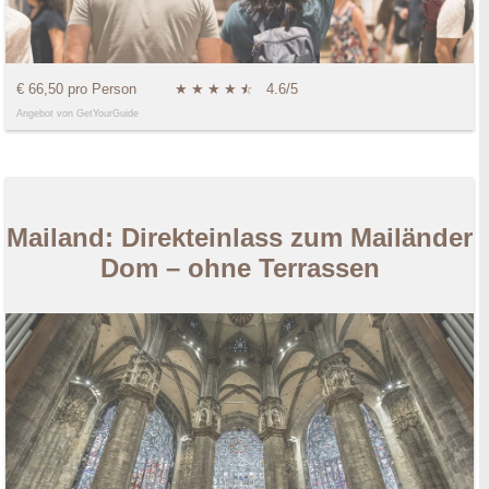
€ 66,50 pro Person
★
★
★
★
★
☆
4.6/5
Angebot von GetYourGuide
Mailand: Direkteinlass zum Mailänder
Dom – ohne Terrassen