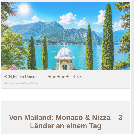
€ 94,50 pro Person
★
★
★
★
★
☆
4.7/5
Angebot von GetYourGuide
Von Mailand: Monaco & Nizza – 3
Länder an einem Tag