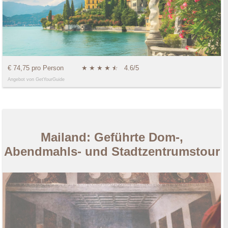
€ 74,75 pro Person
★
★
★
★
★
☆
4.6/5
Angebot von GetYourGuide
Mailand: Geführte Dom-,
Abendmahls- und Stadtzentrumstour