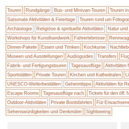
Touren
Rundgänge
Bus- und Minivan-Touren
Touren in
Saisonale Aktivitäten & Feiertage
Touren rund um Fotogra
Archäologie
Religiöse & spirituelle Aktivitäten
Natur und
Workshops für Kunsthandwerk
Fahrerlebnisse
Rennwage
Dinner-Pakete
Essen und Trinken
Kochkurse
Nachtleb
Museen und Ausstellungen
Audioguides
Transfers
Flu
Fabrik- und Fertigungstouren
Tagesausflüge
Aktivitäten 
Sportstätten
Private Touren
Kirchen und Kathedralen
L
UNESCO-Welterbestätten
Geheimtipps
Aktivitäten für 
Escape Rooms
Tagesausflüge nach
Tickets für den öff.
Outdoor-Aktivitäten
Private Bootsfahrten
Für Erwachsen
Sehenswürdigkeiten und Denkmäler
Sightseeing