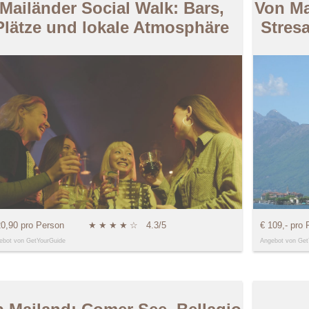
Mailänder Social Walk: Bars,
Von Ma
Plätze und lokale Atmosphäre
Stres
20,90 pro Person
★
★
★
★
☆
4.3/5
€ 109,- pro 
ebot von GetYourGuide
Angebot von Get