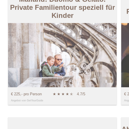
Private Familientour speziell für
Kinder
€ 225,- pro Person
★
★
★
★
★
☆
4.7/5
€ 
Angebot von GetYourGuide
Ang