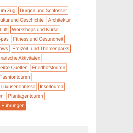
 im Zug
Burgen und Schlösser
ultur und Geschichte
Architektur
Luft
Workshops und Kurse
Spas
Fitness und Gesundheit
hows
Freizeit- und Themenparks
erarische Aktivitäten
eiße Quellen
Friedhofstouren
Fashiontouren
Luxuserlebnisse
Inseltouren
en
Plantagentouren
Führungen