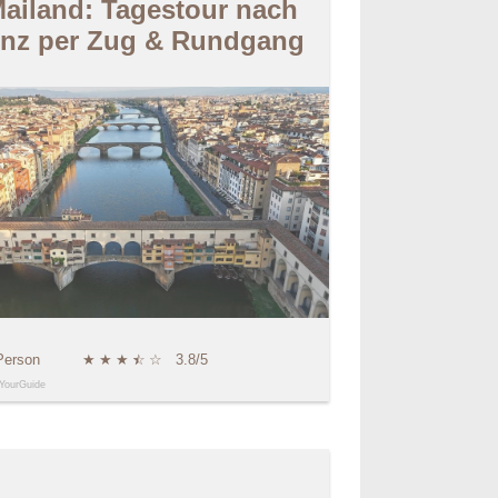
ailand: Tagestour nach
enz per Zug & Rundgang
Person
★
★
★
★
☆
☆
3.8/5
YourGuide