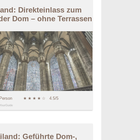
land: Direkteinlass zum
der Dom – ohne Terrassen
 Person
★
★
★
★
☆
4.5/5
YourGuide
iland: Geführte Dom-,