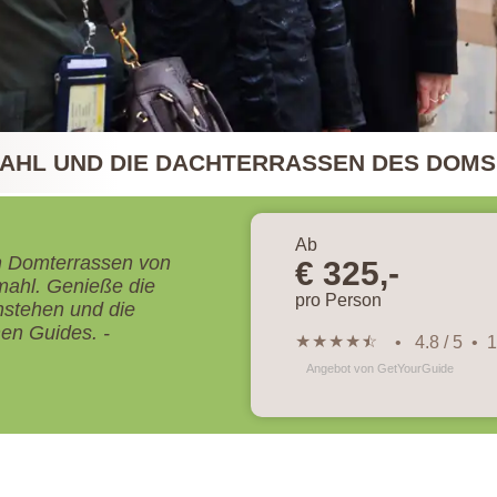
MAHL UND DIE DACHTERRASSEN DES DOMS
Ab
en Domterrassen von
€ 325,-
mahl. Genieße die
pro Person
nstehen und die
en Guides. -
★
★
★
★
★
☆
• 4.8 / 5 •
Angebot von GetYourGuide