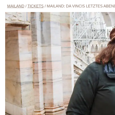
MAILAND
/
TICKETS
/
MAILAND: DA VINCIS LETZTES AB