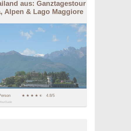
iland aus: Ganztagestour
a, Alpen & Lago Maggiore
Person
★
★
★
★
★
☆
4.8/5
YourGuide