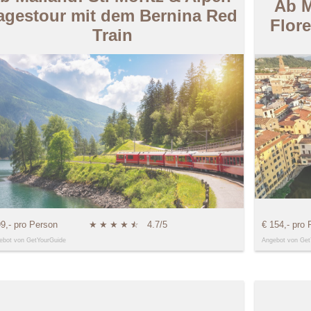
Ab M
agestour mit dem Bernina Red
Flor
Train
99,- pro Person
★
★
★
★
★
☆
4.7/5
€ 154,- pro 
ebot von GetYourGuide
Angebot von Get