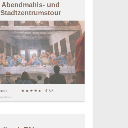
Abendmahls- und
Stadtzentrumstour
erson
★
★
★
★
★
☆
4.7/5
YourGuide