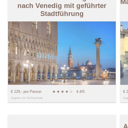
Ma
nach Venedig mit geführter
Stadtführung
€ 129,- pro Person
★
★
★
★
☆
4.4/5
€ 
Angebot von GetYourGuide
Ang
A