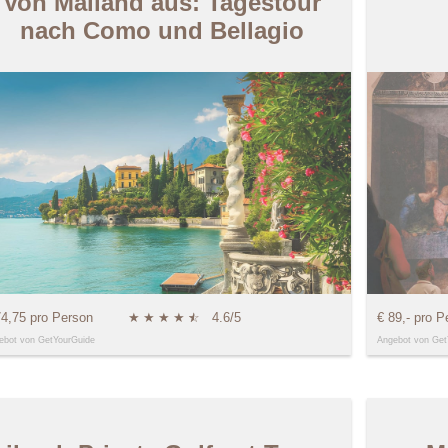
Von Mailand aus: Tagestour
nach Como und Bellagio
74,75 pro Person
★
★
★
★
★
☆
4.6/5
€ 89,- pro P
ebot von GetYourGuide
Angebot von Get