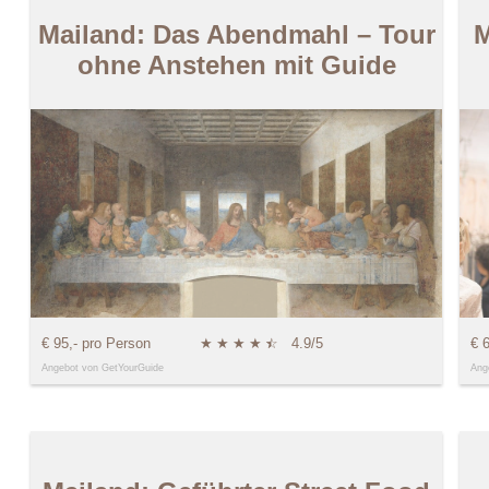
Mailand: Das Abendmahl – Tour
M
ohne Anstehen mit Guide
€ 95,- pro Person
★
★
★
★
★
☆
4.9/5
€ 
Angebot von GetYourGuide
Ang