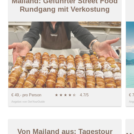
Mailand: Geführter Street Food
Rundgang mit Verkostung
€ 49,- pro Person
★
★
★
★
★
☆
4.7/5
€ 
Angebot von GetYourGuide
Ang
Von Mailand aus: Tagestour