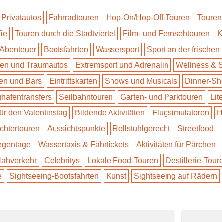
 Privatautos
Fahrradtouren
Hop-On/Hop-Off-Touren
Touren
fie
Touren durch die Stadtviertel
Film- und Fernsehtouren
K
 Abenteuer
Bootsfahrten
Wassersport
Sport an der frischen 
n und Traumautos
Extremsport und Adrenalin
Wellness & 
en und Bars
Eintrittskarten
Shows und Musicals
Dinner-S
ghafentransfers
Seilbahntouren
Garten- und Parktouren
Lit
für den Valentinstag
Bildende Aktivitäten
Flugsimulatoren
H
ichtertouren
Aussichtspunkte
Rollstuhlgerecht
Streetfood
Regentage
Wassertaxis & Fährtickets
Aktivitäten für Pärchen
 Nahverkehr
Celebritys
Lokale Food-Touren
Destillerie-Tour
e
Sightseeing-Bootsfahrten
Kunst
Sightseeing auf Rädern