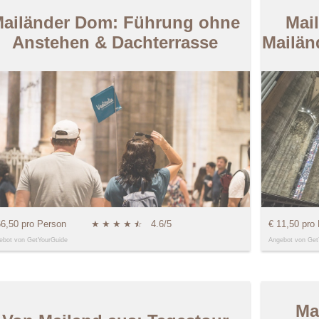
ailänder Dom: Führung ohne
Mai
Anstehen & Dachterrasse
Mailän
66,50 pro Person
★
★
★
★
★
☆
4.6/5
€ 11,50 pro
ebot von GetYourGuide
Angebot von Get
Ma