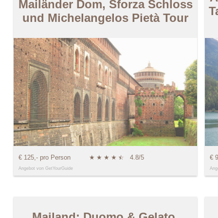
Mailänder Dom, Sforza Schloss
T
und Michelangelos Pietà Tour
€ 125,- pro Person
★
★
★
★
★
☆
4.8/5
€ 
Angebot von GetYourGuide
Ang
Mailand: Duomo & Gelato.