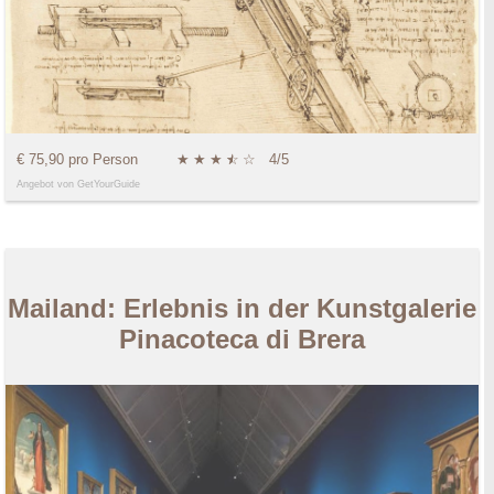
€ 75,90 pro Person
★
★
★
★
☆
☆
4/5
Angebot von GetYourGuide
Mailand: Erlebnis in der Kunstgalerie
Pinacoteca di Brera