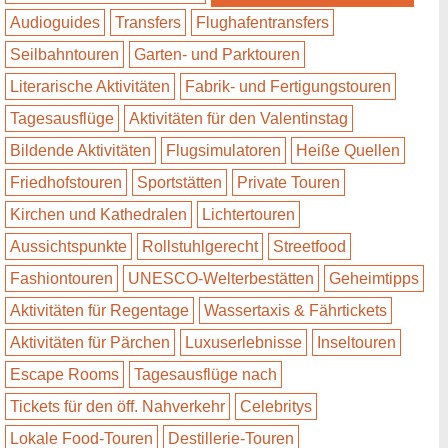
Audioguides
Transfers
Flughafentransfers
Seilbahntouren
Garten- und Parktouren
Literarische Aktivitäten
Fabrik- und Fertigungstouren
Tagesausflüge
Aktivitäten für den Valentinstag
Bildende Aktivitäten
Flugsimulatoren
Heiße Quellen
Friedhofstouren
Sportstätten
Private Touren
Kirchen und Kathedralen
Lichtertouren
Aussichtspunkte
Rollstuhlgerecht
Streetfood
Fashiontouren
UNESCO-Welterbestätten
Geheimtipps
Aktivitäten für Regentage
Wassertaxis & Fährtickets
Aktivitäten für Pärchen
Luxuserlebnisse
Inseltouren
Escape Rooms
Tagesausflüge nach
Tickets für den öff. Nahverkehr
Celebritys
Lokale Food-Touren
Destillerie-Touren