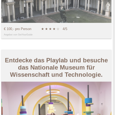
€ 100,- pro Person
★
★
★
★
☆
4/5
Angebot von GetYourGuide
Entdecke das Playlab und besuche
das Nationale Museum für
Wissenschaft und Technologie.