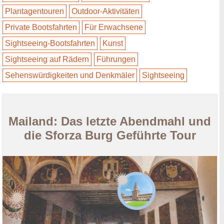
Plantagentouren
Outdoor-Aktivitäten
Private Bootsfahrten
Für Erwachsene
Sightseeing-Bootsfahrten
Kunst
Sightseeing auf Rädern
Führungen
Sehenswürdigkeiten und Denkmäler
Sightseeing
Mailand: Das letzte Abendmahl und
die Sforza Burg Geführte Tour