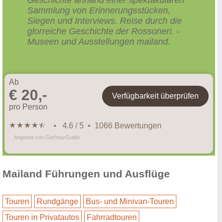
Sammlung von Erinnerungsstücken,
Siegen und Interviews. Reise durch die
glorreiche Geschichte der Rossoneri. -
Museen und Ausstellungen mailand.
Ab
€ 20,-
Verfügbarkeit überprüfen
pro Person
★
★
★
★
★
☆
• 4.6 / 5 • 1066 Bewertungen
Angebot von GetYourGuide
Mailand Führungen und Ausflüge
Touren
Rundgänge
Bus- und Minivan-Touren
Touren in Privatautos
Fahrradtouren