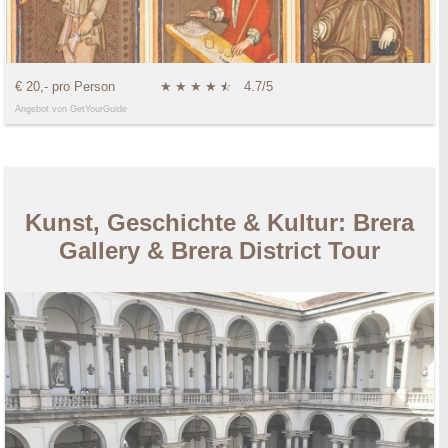
€ 20,- pro Person
★
★
★
★
★
☆
4.7/5
Angebot von GetYourGuide
Kunst, Geschichte & Kultur: Brera
Gallery & Brera District Tour