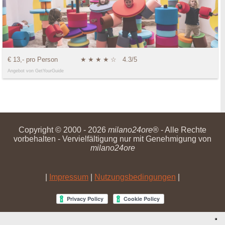
€ 13,- pro Person
★
★
★
★
☆
4.3/5
Angebot von GetYourGuide
Copyright © 2000 - 2026
milano24ore
® - Alle Rechte
vorbehalten - Vervielfältigung nur mit Genehmigung von
milano24ore
|
Impressum
|
Nutzungsbedingungen
|