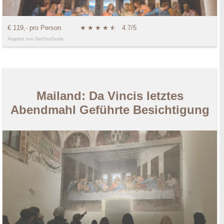
€ 119,- pro Person
★
★
★
★
★
☆
4.7/5
Angebot von GetYourGuide
Mailand: Da Vincis letztes
Abendmahl Geführte Besichtigung