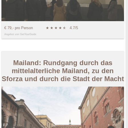
€ 79,- pro Person
★
★
★
★
★
☆
4.7/5
Angebot von GetYourGuide
Mailand: Rundgang durch das
mittelalterliche Mailand, zu den
Sforza und durch die Stadt der Macht