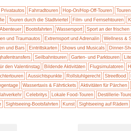
 Privatautos
Fahrradtouren
Hop-On/Hop-Off-Touren
Touren
fie
Touren durch die Stadtviertel
Film- und Fernsehtouren
K
 Abenteuer
Bootsfahrten
Wassersport
Sport an der frischen 
n und Traumautos
Extremsport und Adrenalin
Wellness & 
en und Bars
Eintrittskarten
Shows und Musicals
Dinner-S
ghafentransfers
Seilbahntouren
Garten- und Parktouren
Lit
für den Valentinstag
Bildende Aktivitäten
Flugsimulatoren
H
ichtertouren
Aussichtspunkte
Rollstuhlgerecht
Streetfood
Regentage
Wassertaxis & Fährtickets
Aktivitäten für Pärchen
 Nahverkehr
Celebritys
Lokale Food-Touren
Destillerie-Tour
e
Sightseeing-Bootsfahrten
Kunst
Sightseeing auf Rädern