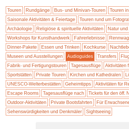
Touren
Rundgänge
Bus- und Minivan-Touren
Touren in
Saisonale Aktivitäten & Feiertage
Touren rund um Fotogra
Archäologie
Religiöse & spirituelle Aktivitäten
Natur und
Workshops für Kunsthandwerk
Fahrerlebnisse
Rennwage
Dinner-Pakete
Essen und Trinken
Kochkurse
Nachtleb
Museen und Ausstellungen
Audioguides
Transfers
Flu
Fabrik- und Fertigungstouren
Tagesausflüge
Aktivitäten 
Sportstätten
Private Touren
Kirchen und Kathedralen
L
UNESCO-Welterbestätten
Geheimtipps
Aktivitäten für 
Escape Rooms
Tagesausflüge nach
Tickets für den öff.
Outdoor-Aktivitäten
Private Bootsfahrten
Für Erwachsen
Sehenswürdigkeiten und Denkmäler
Sightseeing