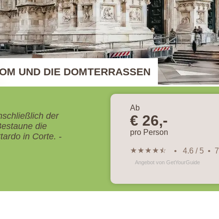
DOM UND DIE DOMTERRASSEN
Ab
schließlich der
€ 26,-
Bestaune die
pro Person
ardo in Corte. -
★
★
★
★
★
☆
• 4.6 / 5 •
Angebot von GetYourGuide