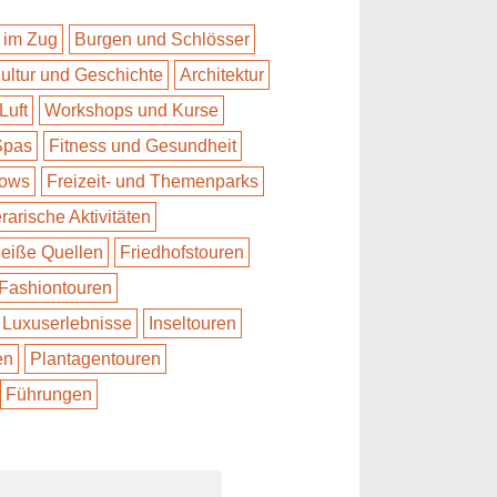
 im Zug
Burgen und Schlösser
ultur und Geschichte
Architektur
Luft
Workshops und Kurse
Spas
Fitness und Gesundheit
hows
Freizeit- und Themenparks
erarische Aktivitäten
eiße Quellen
Friedhofstouren
Fashiontouren
Luxuserlebnisse
Inseltouren
en
Plantagentouren
Führungen