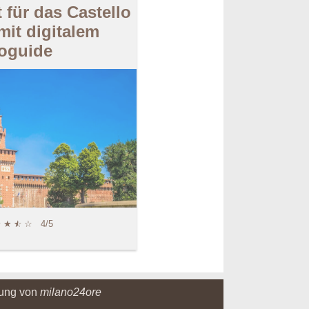
 für das Castello
mit digitalem
oguide
★
★
★
☆
☆
4/5
gung von
milano24ore