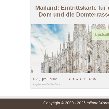
Mailand: Eintrittskarte für
Dom und die Domterrass
Bestsell
€ 26,- pro Person
★
★
★
★
★
☆
4.6/5
Angebot von GetYourGuide
Copyright © 2000 - 2026
milano24ore