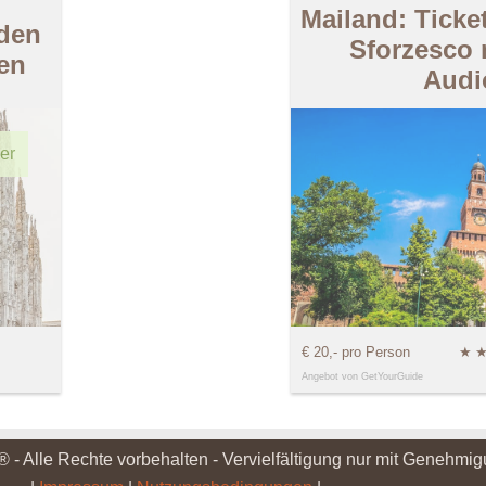
Mailand: Ticket
 den
Sforzesco 
en
Audi
er
€ 20,- pro Person
★
Angebot von GetYourGuide
® - Alle Rechte vorbehalten - Vervielfältigung nur mit Genehmi