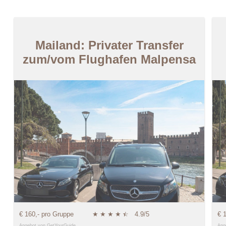
Mailand: Privater Transfer
zum/vom Flughafen Malpensa
€ 160,- pro Gruppe
★
★
★
★
★
☆
4.9/5
€ 
Angebot von GetYourGuide
Ang