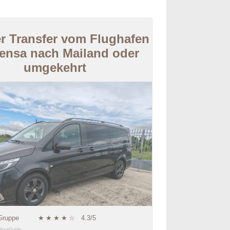
er Transfer vom Flughafen
ensa nach Mailand oder
umgekehrt
 Gruppe
★
★
★
★
☆
4.3/5
YourGuide