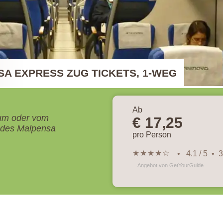
A EXPRESS ZUG TICKETS, 1-WEG
Ab
um oder vom
€ 17,25
 des Malpensa
pro Person
★
★
★
★
☆
• 4.1 / 5 •
Angebot von GetYourGuide