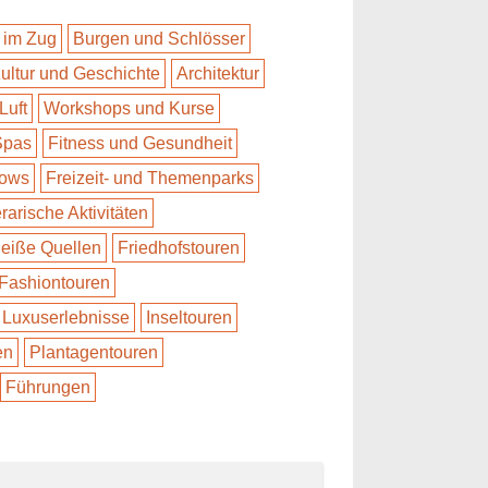
 im Zug
Burgen und Schlösser
ultur und Geschichte
Architektur
Luft
Workshops und Kurse
Spas
Fitness und Gesundheit
hows
Freizeit- und Themenparks
erarische Aktivitäten
eiße Quellen
Friedhofstouren
Fashiontouren
Luxuserlebnisse
Inseltouren
en
Plantagentouren
Führungen