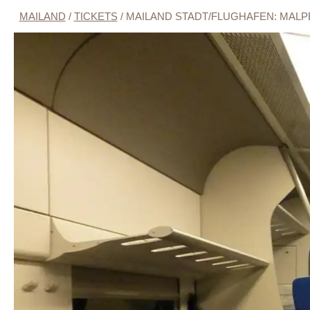
MAILAND
/
TICKETS
/
MAILAND STADT/FLUGHAFEN: MALP