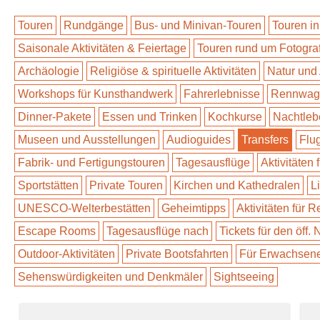
Touren
Rundgänge
Bus- und Minivan-Touren
Touren in
Saisonale Aktivitäten & Feiertage
Touren rund um Fotogra
Archäologie
Religiöse & spirituelle Aktivitäten
Natur und
Workshops für Kunsthandwerk
Fahrerlebnisse
Rennwage
Dinner-Pakete
Essen und Trinken
Kochkurse
Nachtleb
Museen und Ausstellungen
Audioguides
Transfers
Flu
Fabrik- und Fertigungstouren
Tagesausflüge
Aktivitäten 
Sportstätten
Private Touren
Kirchen und Kathedralen
L
UNESCO-Welterbestätten
Geheimtipps
Aktivitäten für 
Escape Rooms
Tagesausflüge nach
Tickets für den öff.
Outdoor-Aktivitäten
Private Bootsfahrten
Für Erwachsen
Sehenswürdigkeiten und Denkmäler
Sightseeing