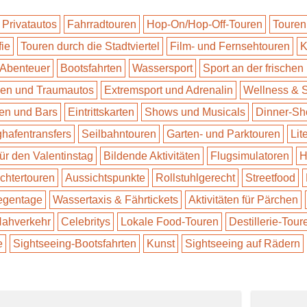
 Privatautos
Fahrradtouren
Hop-On/Hop-Off-Touren
Touren
fie
Touren durch die Stadtviertel
Film- und Fernsehtouren
K
 Abenteuer
Bootsfahrten
Wassersport
Sport an der frischen 
n und Traumautos
Extremsport und Adrenalin
Wellness & 
en und Bars
Eintrittskarten
Shows und Musicals
Dinner-S
ghafentransfers
Seilbahntouren
Garten- und Parktouren
Lit
für den Valentinstag
Bildende Aktivitäten
Flugsimulatoren
H
ichtertouren
Aussichtspunkte
Rollstuhlgerecht
Streetfood
Regentage
Wassertaxis & Fährtickets
Aktivitäten für Pärchen
 Nahverkehr
Celebritys
Lokale Food-Touren
Destillerie-Tour
e
Sightseeing-Bootsfahrten
Kunst
Sightseeing auf Rädern