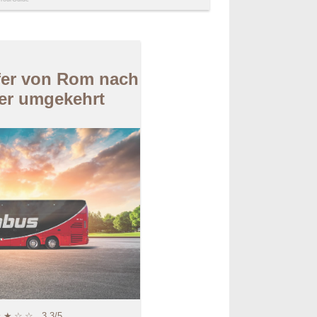
fer von Rom nach
er umgekehrt
★
★
☆
☆
3.3/5