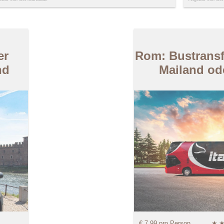
er
Rom: Bustrans
nd
Mailand od
€ 7,99 pro Person
★