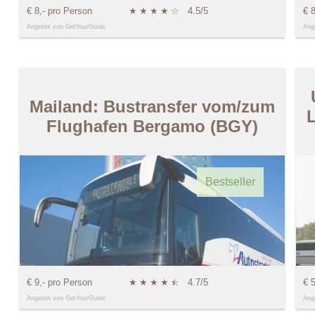
€ 8,- pro Person
★
★
★
★
☆
4.5/5
€ 
Angebot von GetYourGuide
Ang
Mailand: Bustransfer vom/zum
Flughafen Bergamo (BGY)
Bestseller
€ 9,- pro Person
★
★
★
★
★
☆
4.7/5
€ 
Angebot von GetYourGuide
Ang