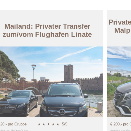
Privat
Mailand: Privater Transfer
Malp
zum/vom Flughafen Linate
120,- pro Gruppe
★ ★ ★ ★ ★
5/5
€ 200,- pro
ebot von GetYourGuide
Angebot von Get