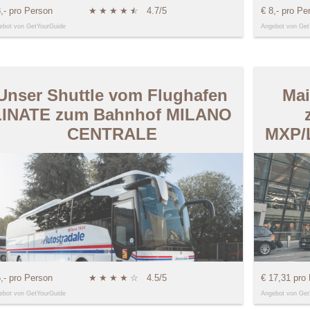
8,- pro Person
★
★
★
★
★
☆
4.7/5
€ 8,- pro Pe
ebot von GetYourGuide
Angebot von Get
Unser Shuttle vom Flughafen
Mai
LINATE zum Bahnhof MILANO
CENTRALE
MXP/
5,- pro Person
★
★
★
★
☆
4.5/5
€ 17,31 pro
ebot von GetYourGuide
Angebot von Get