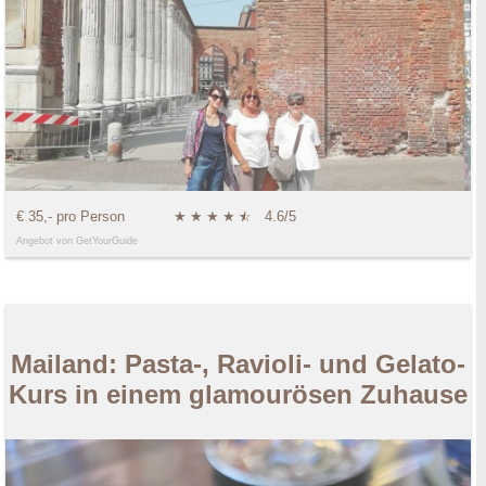
€ 35,- pro Person
★
★
★
★
★
☆
4.6/5
Angebot von GetYourGuide
Mailand: Pasta-, Ravioli- und Gelato-
Kurs in einem glamourösen Zuhause