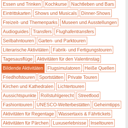
Essen und Trinken
Kochkurse
Nachtleben und Bars
Eintrittskarten
Shows und Musicals
Dinner-Shows
Freizeit- und Themenparks
Museen und Ausstellungen
Audioguides
Transfers
Flughafentransfers
Seilbahntouren
Garten- und Parktouren
Literarische Aktivitäten
Fabrik- und Fertigungstouren
Tagesausflüge
Aktivitäten für den Valentinstag
Bildende Aktivitäten
Flugsimulatoren
Heiße Quellen
Friedhofstouren
Sportstätten
Private Touren
Kirchen und Kathedralen
Lichtertouren
Aussichtspunkte
Rollstuhlgerecht
Streetfood
Fashiontouren
UNESCO-Welterbestätten
Geheimtipps
Aktivitäten für Regentage
Wassertaxis & Fährtickets
Aktivitäten für Pärchen
Luxuserlebnisse
Inseltouren