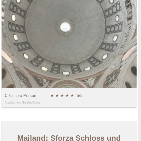
€ 75,- pro Person
★ ★ ★ ★ ★
5/5
Angebot von GetYourGuide
Mailand: Sforza Schloss und