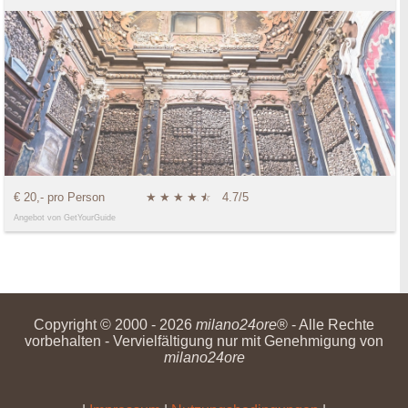
€ 20,- pro Person
★
★
★
★
★
☆
4.7/5
Angebot von GetYourGuide
Copyright © 2000 - 2026
milano24ore
® - Alle Rechte
vorbehalten - Vervielfältigung nur mit Genehmigung von
milano24ore