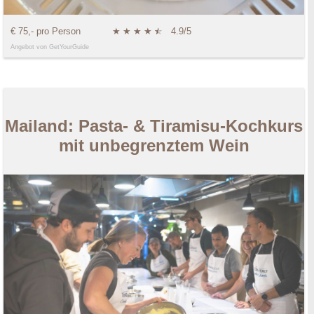
€ 75,- pro Person
★
★
★
★
★
☆
4.9/5
Angebot von GetYourGuide
Mailand: Pasta- & Tiramisu-Kochkurs
mit unbegrenztem Wein