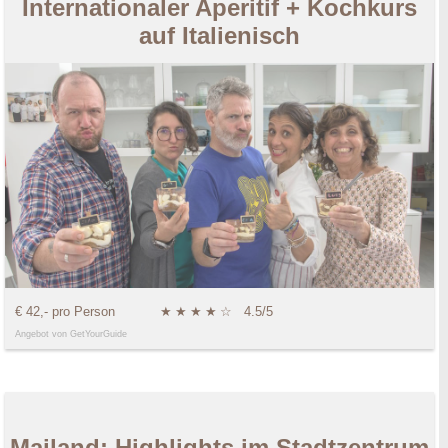
Internationaler Aperitif + Kochkurs
auf Italienisch
€ 42,- pro Person
★
★
★
★
☆
4.5/5
Angebot von GetYourGuide
Mailand: Highlights im Stadtzentrum