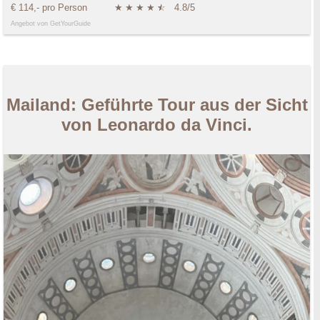
€ 114,- pro Person
★
★
★
★
★
☆
4.8/5
Angebot von GetYourGuide
Mailand: Geführte Tour aus der Sicht
von Leonardo da Vinci.