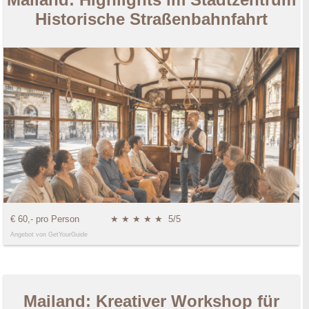
Historische Straßenbahnfahrt
€ 60,- pro Person
★ ★ ★ ★ ★
5/5
Angebot von GetYourGuide
Mailand: Kreativer Workshop für