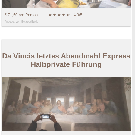
€ 71,50 pro Person
★
★
★
★
★
☆
4.9/5
Angebot von GetYourGuide
Da Vincis letztes Abendmahl Express
Halbprivate Führung