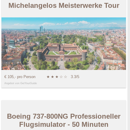
Michelangelos Meisterwerke Tour
€ 105,- pro Person
★
★
★
☆
☆
3.3/5
Angebot von GetYourGuide
Boeing 737-800NG Professioneller
Flugsimulator - 50 Minuten