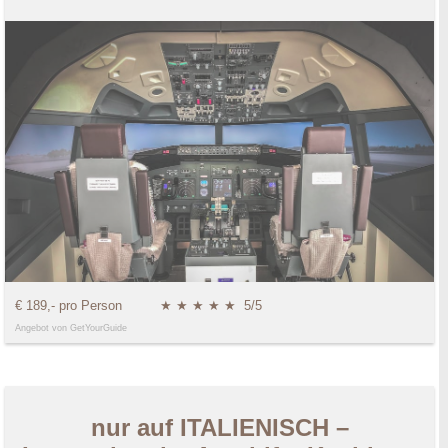
€ 189,- pro Person
★ ★ ★ ★ ★
5/5
Angebot von GetYourGuide
nur auf ITALIENISCH –