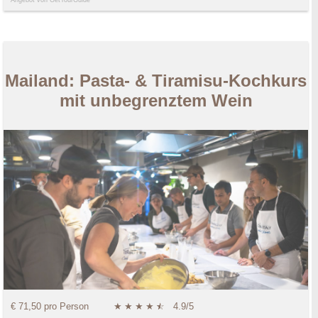
Mailand: Pasta- & Tiramisu-Kochkurs
mit unbegrenztem Wein
€ 71,50 pro Person
★
★
★
★
★
☆
4.9/5