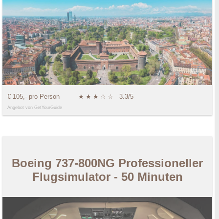
€ 105,- pro Person
★
★
★
☆
☆
3.3/5
Angebot von GetYourGuide
Boeing 737-800NG Professioneller
Flugsimulator - 50 Minuten