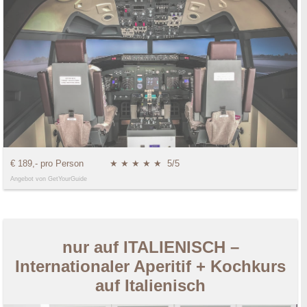
€ 189,- pro Person
★ ★ ★ ★ ★
5/5
Angebot von GetYourGuide
nur auf ITALIENISCH –
Internationaler Aperitif + Kochkurs
auf Italienisch