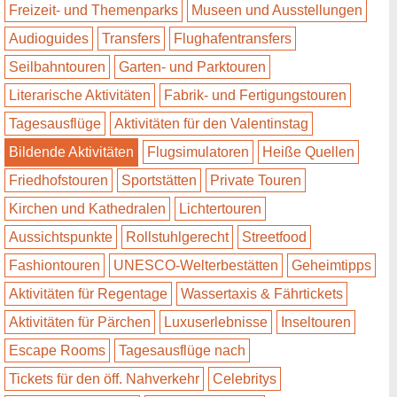
Freizeit- und Themenparks
Museen und Ausstellungen
Audioguides
Transfers
Flughafentransfers
Seilbahntouren
Garten- und Parktouren
Literarische Aktivitäten
Fabrik- und Fertigungstouren
Tagesausflüge
Aktivitäten für den Valentinstag
Bildende Aktivitäten
Flugsimulatoren
Heiße Quellen
Friedhofstouren
Sportstätten
Private Touren
Kirchen und Kathedralen
Lichtertouren
Aussichtspunkte
Rollstuhlgerecht
Streetfood
Fashiontouren
UNESCO-Welterbestätten
Geheimtipps
Aktivitäten für Regentage
Wassertaxis & Fährtickets
Aktivitäten für Pärchen
Luxuserlebnisse
Inseltouren
Escape Rooms
Tagesausflüge nach
Tickets für den öff. Nahverkehr
Celebritys