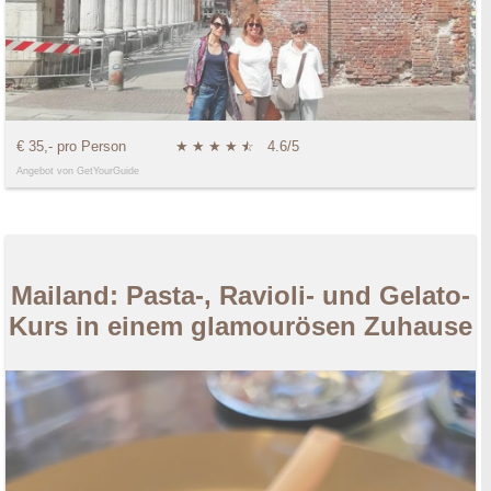
€ 35,- pro Person
★
★
★
★
★
☆
4.6/5
Angebot von GetYourGuide
Mailand: Pasta-, Ravioli- und Gelato-
Kurs in einem glamourösen Zuhause