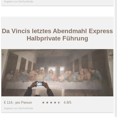
Angebot von GetYourGuide
Da Vincis letztes Abendmahl Express
Halbprivate Führung
€ 114,- pro Person
★
★
★
★
★
☆
4.8/5
Angebot von GetYourGuide