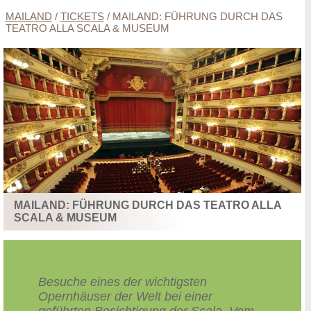
MAILAND
/
TICKETS
/
MAILAND: FÜHRUNG DURCH DAS
TEATRO ALLA SCALA & MUSEUM
MAILAND: FÜHRUNG DURCH DAS TEATRO ALLA
SCALA & MUSEUM
Besuche eines der wichtigsten
Opernhäuser der Welt bei einer
geführten Besichtigung der Scala. Vom