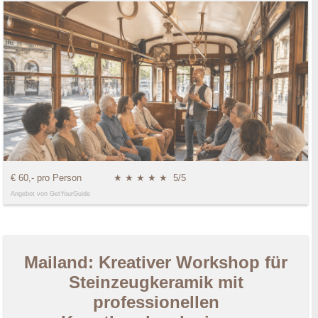
€ 60,- pro Person
★ ★ ★ ★ ★
5/5
Angebot von GetYourGuide
Mailand: Kreativer Workshop für
Steinzeugkeramik mit
professionellen