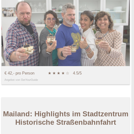
€ 42,- pro Person
★
★
★
★
☆
4.5/5
Angebot von GetYourGuide
Mailand: Highlights im Stadtzentrum
Historische Straßenbahnfahrt