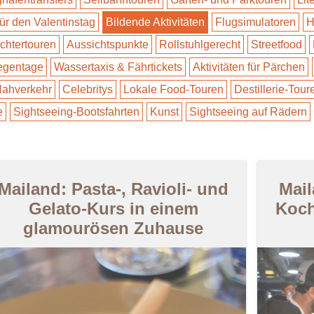
für den Valentinstag
Bildende Aktivitäten
Flugsimulatoren
H
ichtertouren
Aussichtspunkte
Rollstuhlgerecht
Streetfood
Regentage
Wassertaxis & Fährtickets
Aktivitäten für Pärchen
 Nahverkehr
Celebritys
Lokale Food-Touren
Destillerie-Tour
e
Sightseeing-Bootsfahrten
Kunst
Sightseeing auf Rädern
Mailand: Pasta-, Ravioli- und
Mail
Gelato-Kurs in einem
Koch
glamourösen Zuhause