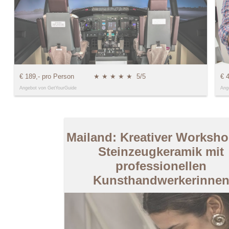
€ 189,- pro Person
★ ★ ★ ★ ★
5/5
€ 
Angebot von GetYourGuide
Ang
Mailand: Kreativer Worksho
Steinzeugkeramik mit
professionellen
Kunsthandwerkerinne