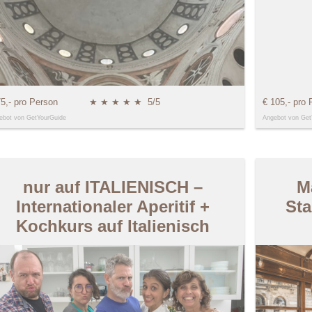
75,- pro Person
★ ★ ★ ★ ★
5/5
€ 105,- pro 
ebot von GetYourGuide
Angebot von Get
nur auf ITALIENISCH –
M
Internationaler Aperitif +
Sta
Kochkurs auf Italienisch