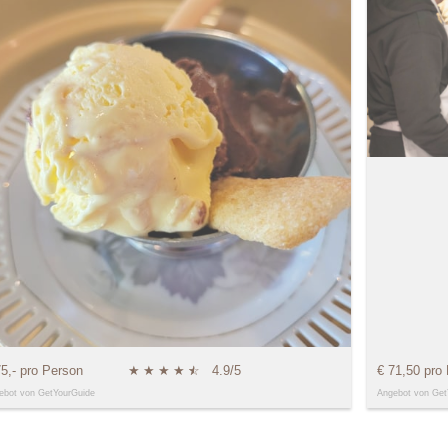
75,- pro Person
★
★
★
★
★
☆
4.9/5
€ 71,50 pro
ebot von GetYourGuide
Angebot von Get