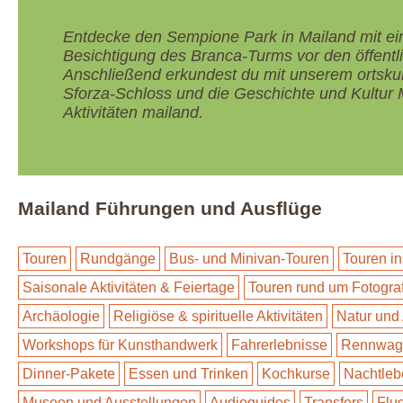
Entdecke den Sempione Park in Mailand mit ei
Besichtigung des Branca-Turms vor den öffentl
Anschließend erkundest du mit unserem ortsk
Sforza-Schloss und die Geschichte und Kultur 
Aktivitäten mailand.
Mailand Führungen und Ausflüge
Touren
Rundgänge
Bus- und Minivan-Touren
Touren in
Saisonale Aktivitäten & Feiertage
Touren rund um Fotogra
Archäologie
Religiöse & spirituelle Aktivitäten
Natur und
Workshops für Kunsthandwerk
Fahrerlebnisse
Rennwage
Dinner-Pakete
Essen und Trinken
Kochkurse
Nachtleb
Museen und Ausstellungen
Audioguides
Transfers
Flu