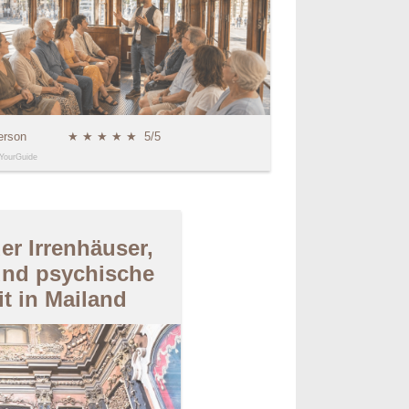
erson
★ ★ ★ ★ ★
5/5
YourGuide
er Irrenhäuser,
und psychische
t in Mailand