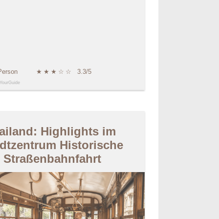
Person
★
★
★
☆
☆
3.3/5
YourGuide
ailand: Highlights im
dtzentrum Historische
Straßenbahnfahrt