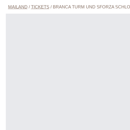
MAILAND
/
TICKETS
/
BRANCA TURM UND SFORZA SCHL