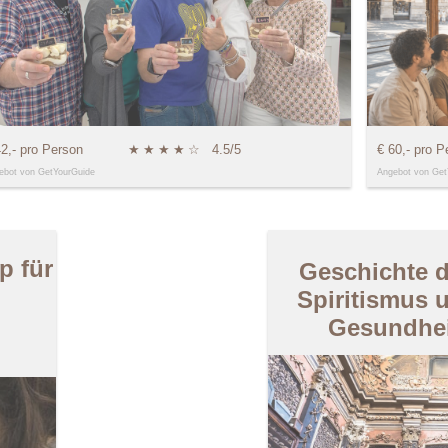
42,- pro Person
★
★
★
★
☆
4.5/5
€ 60,- pro P
ebot von GetYourGuide
Angebot von Get
p für
Geschichte d
Spiritismus 
Gesundhei
n