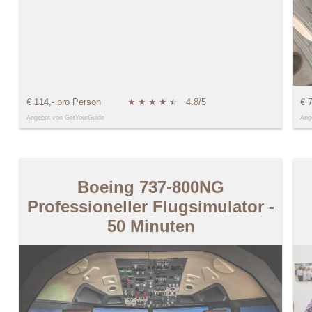
€ 114,- pro Person
★
★
★
★
★
☆
4.8/5
€ 
Angebot von GetYourGuide
Ang
Boeing 737-800NG
Professioneller Flugsimulator -
50 Minuten