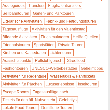
Audioguides
Transfers
Flughafentransfers
Seilbahntouren
Garten- und Parktouren
Literarische Aktivitäten
Fabrik- und Fertigungstouren
Tagesausflüge
Aktivitäten für den Valentinstag
Bildende Aktivitäten
Flugsimulatoren
Heiße Quellen
Friedhofstouren
Sportstätten
Private Touren
Kirchen und Kathedralen
Lichtertouren
Aussichtspunkte
Rollstuhlgerecht
Streetfood
Fashiontouren
UNESCO-Welterbestätten
Geheimtipps
Aktivitäten für Regentage
Wassertaxis & Fährtickets
Aktivitäten für Pärchen
Luxuserlebnisse
Inseltouren
Escape Rooms
Tagesausflüge nach
Tickets für den öff. Nahverkehr
Celebritys
Lokale Food-Touren
Destillerie-Touren