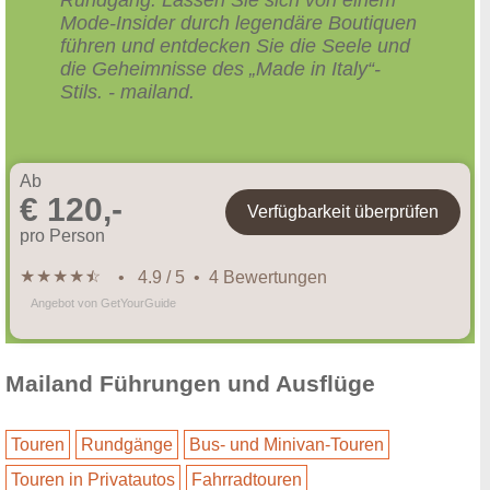
Mode-Insider durch legendäre Boutiquen
führen und entdecken Sie die Seele und
die Geheimnisse des „Made in Italy“-
Stils. - mailand.
Ab
€ 120,-
Verfügbarkeit überprüfen
pro Person
★
★
★
★
★
☆
• 4.9 / 5 • 4 Bewertungen
Angebot von GetYourGuide
Mailand Führungen und Ausflüge
Touren
Rundgänge
Bus- und Minivan-Touren
Touren in Privatautos
Fahrradtouren