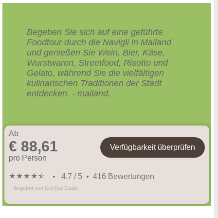
Begeben Sie sich auf eine geführte
Foodtour durch die Navigli in Mailand
und genießen Sie Wein, Bier, Käse,
Wurstwaren, Streetfood, Risotto und
Gelato, während Sie die vielfältigen
kulinarischen Traditionen der Stadt
entdecken. - mailand.
Ab
€ 88,61
Verfügbarkeit überprüfen
pro Person
★
★
★
★
★
☆
• 4.7 / 5 • 416 Bewertungen
Angebot von GetYourGuide