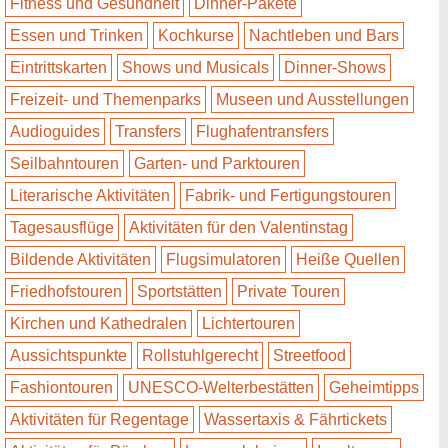
Fitness und Gesundheit
Dinner-Pakete
Essen und Trinken
Kochkurse
Nachtleben und Bars
Eintrittskarten
Shows und Musicals
Dinner-Shows
Freizeit- und Themenparks
Museen und Ausstellungen
Audioguides
Transfers
Flughafentransfers
Seilbahntouren
Garten- und Parktouren
Literarische Aktivitäten
Fabrik- und Fertigungstouren
Tagesausflüge
Aktivitäten für den Valentinstag
Bildende Aktivitäten
Flugsimulatoren
Heiße Quellen
Friedhofstouren
Sportstätten
Private Touren
Kirchen und Kathedralen
Lichtertouren
Aussichtspunkte
Rollstuhlgerecht
Streetfood
Fashiontouren
UNESCO-Welterbestätten
Geheimtipps
Aktivitäten für Regentage
Wassertaxis & Fährtickets