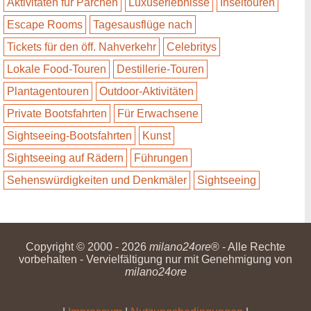
Aktivitäten für Pärchen
Luxuserlebnisse
Inseltouren
Escape Rooms
Tagesausflüge nach
Tickets für den öff. Nahverkehr
Celebritys
Lokale Food-Touren
Destillerie-Touren
Plantagentouren
Outdoor-Aktivitäten
Private Bootsfahrten
Für Erwachsene
Sightseeing-Bootsfahrten
Kunst
Sightseeing auf Rädern
Führungen
Sehenswürdigkeiten und Denkmäler
Sightseeing
Copyright © 2000 - 2026
milano24ore
® - Alle Rechte
vorbehalten - Vervielfältigung nur mit Genehmigung von
milano24ore