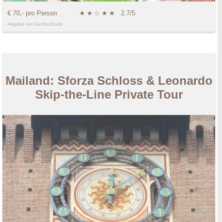
€ 70,- pro Person
★
★
☆
★
★
2.7/5
Angebot von GetYourGuide
Mailand: Sforza Schloss & Leonardo
Skip-the-Line Private Tour