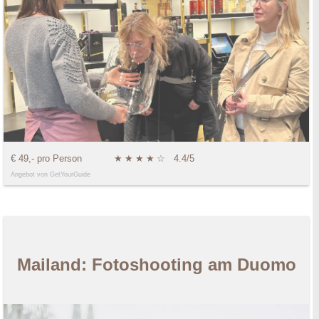
€ 49,- pro Person
★
★
★
★
☆
4.4/5
Angebot von GetYourGuide
Mailand: Fotoshooting am Duomo