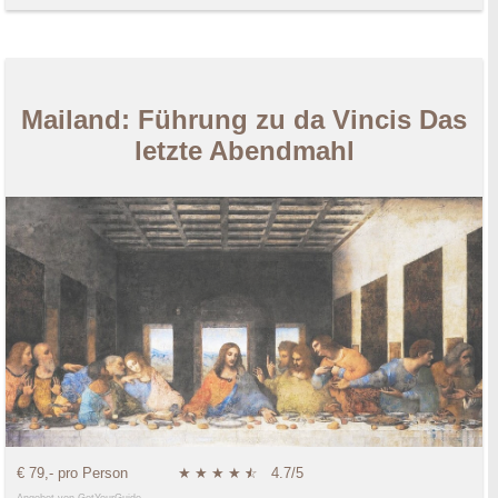
Mailand: Führung zu da Vincis Das
letzte Abendmahl
€ 79,- pro Person
★
★
★
★
★
☆
4.7/5