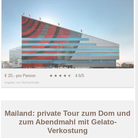
€ 20,- pro Person
★
★
★
★
★
☆
4.6/5
Angebot von GetYourGuide
Mailand: private Tour zum Dom und
zum Abendmahl mit Gelato-
Verkostung