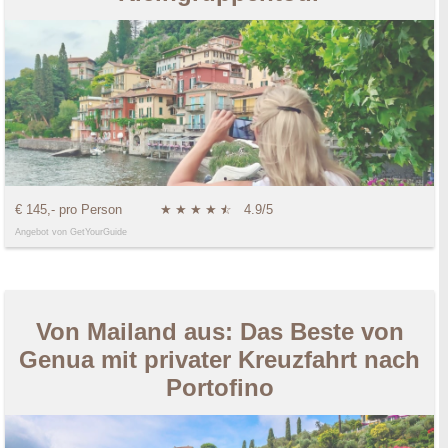
€ 145,- pro Person
★
★
★
★
★
☆
4.9/5
Angebot von GetYourGuide
Von Mailand aus: Das Beste von
Genua mit privater Kreuzfahrt nach
Portofino