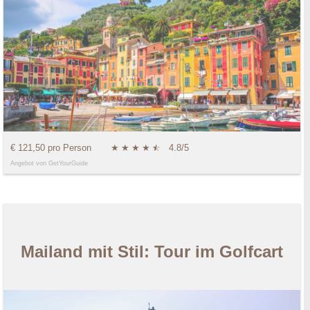
€ 121,50 pro Person
★
★
★
★
★
☆
4.8/5
Angebot von GetYourGuide
Mailand mit Stil: Tour im Golfcart