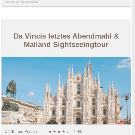
Angebot von GetYourGuide
Da Vincis letztes Abendmahl &
Mailand Sightseeingtour
€ 119,- pro Person
★
★
★
★
☆
4.4/5