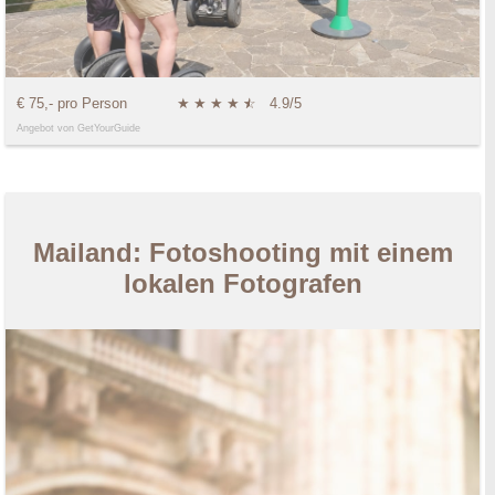
€ 75,- pro Person
★
★
★
★
★
☆
4.9/5
Angebot von GetYourGuide
Mailand: Fotoshooting mit einem
lokalen Fotografen