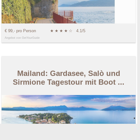
€ 99,- pro Person
★
★
★
★
☆
4.1/5
Angebot von GetYourGuide
Mailand: Gardasee, Salò und
Sirmione Tagestour mit Boot ...