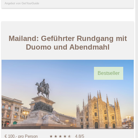
Angebot von GetYourGuide
Mailand: Geführter Rundgang mit
Duomo und Abendmahl
Bestseller
€ 100,- pro Person
★
★
★
★
★
☆
4.8/5