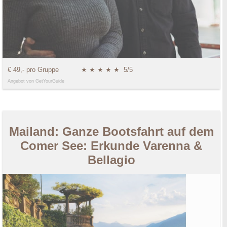
€ 49,- pro Gruppe
★ ★ ★ ★ ★
5/5
Angebot von GetYourGuide
Mailand: Ganze Bootsfahrt auf dem
Comer See: Erkunde Varenna &
Bellagio