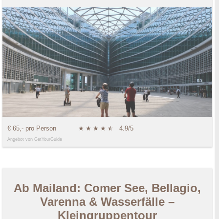
€ 65,- pro Person
★
★
★
★
★
☆
4.9/5
Angebot von GetYourGuide
Ab Mailand: Comer See, Bellagio,
Varenna & Wasserfälle –
Kleingruppentour