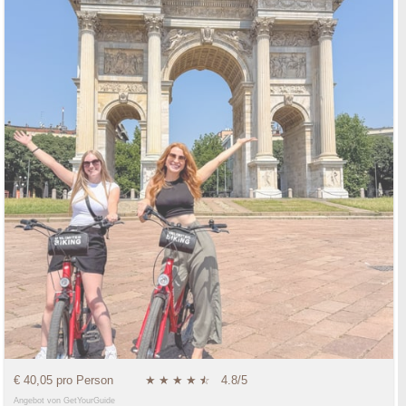
€ 40,05 pro Person
★
★
★
★
★
☆
4.8/5
Angebot von GetYourGuide