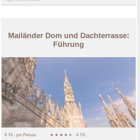
Angebot von GetYourGuide
Mailänder Dom und Dachterrasse:
Führung
€ 74,- pro Person
★
★
★
★
★
☆
4.7/5