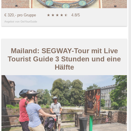
€ 320,- pro Gruppe
★
★
★
★
★
☆
4.8/5
Angebot von GetYourGuide
Mailand: SEGWAY-Tour mit Live
Tourist Guide 3 Stunden und eine
Hälfte