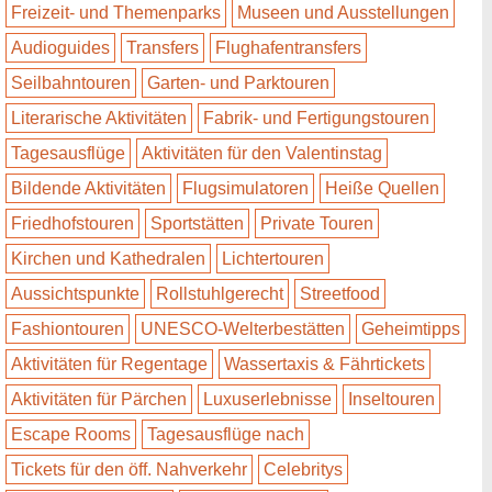
Freizeit- und Themenparks
Museen und Ausstellungen
Audioguides
Transfers
Flughafentransfers
Seilbahntouren
Garten- und Parktouren
Literarische Aktivitäten
Fabrik- und Fertigungstouren
Tagesausflüge
Aktivitäten für den Valentinstag
Bildende Aktivitäten
Flugsimulatoren
Heiße Quellen
Friedhofstouren
Sportstätten
Private Touren
Kirchen und Kathedralen
Lichtertouren
Aussichtspunkte
Rollstuhlgerecht
Streetfood
Fashiontouren
UNESCO-Welterbestätten
Geheimtipps
Aktivitäten für Regentage
Wassertaxis & Fährtickets
Aktivitäten für Pärchen
Luxuserlebnisse
Inseltouren
Escape Rooms
Tagesausflüge nach
Tickets für den öff. Nahverkehr
Celebritys