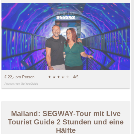
€ 22,- pro Person
★
★
★
★
☆
☆
4/5
Angebot von GetYourGuide
Mailand: SEGWAY-Tour mit Live
Tourist Guide 2 Stunden und eine
Hälfte