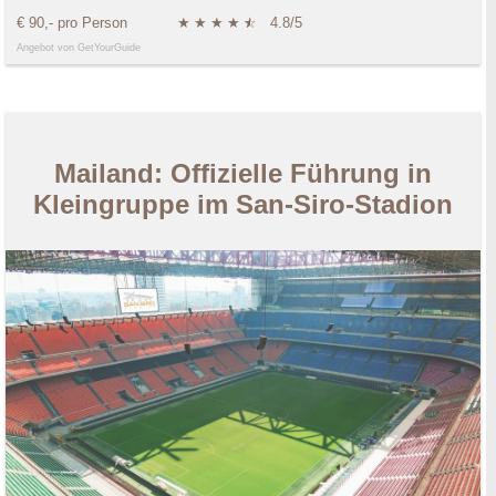
€ 90,- pro Person
★
★
★
★
★
☆
4.8/5
Angebot von GetYourGuide
Mailand: Offizielle Führung in
Kleingruppe im San-Siro-Stadion