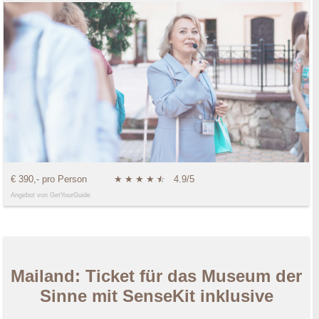
€ 390,- pro Person
★
★
★
★
★
☆
4.9/5
Angebot von GetYourGuide
Mailand: Ticket für das Museum der
Sinne mit SenseKit inklusive