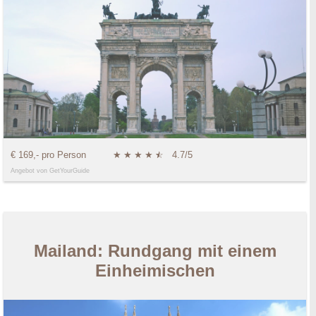
€ 169,- pro Person
★
★
★
★
★
☆
4.7/5
Angebot von GetYourGuide
Mailand: Rundgang mit einem
Einheimischen