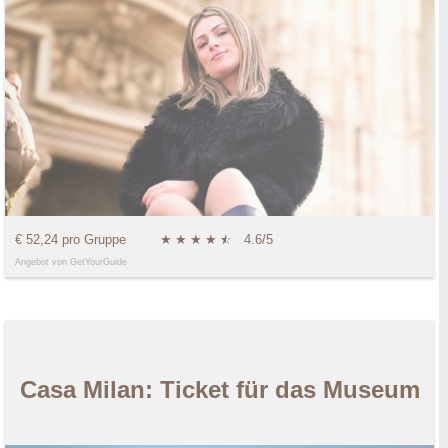
€ 52,24 pro Gruppe
★
★
★
★
★
☆
4.6/5
Angebot von GetYourGuide
Casa Milan: Ticket für das Museum