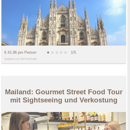
€ 41,96 pro Person
★
☆
☆
☆
☆
1/5
Angebot von GetYourGuide
Mailand: Gourmet Street Food Tour
mit Sightseeing und Verkostung