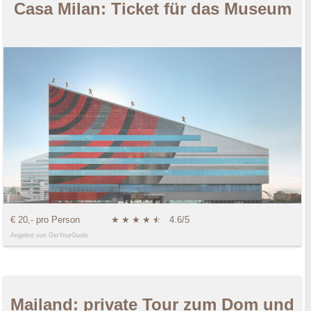
Casa Milan: Ticket für das Museum
€ 20,- pro Person
★
★
★
★
★
☆
4.6/5
Angebot von GetYourGuide
Mailand: private Tour zum Dom und