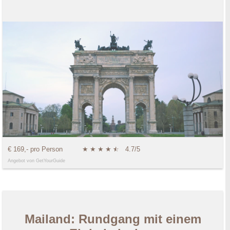
€ 169,- pro Person
★
★
★
★
★
☆
4.7/5
Angebot von GetYourGuide
Mailand: Rundgang mit einem