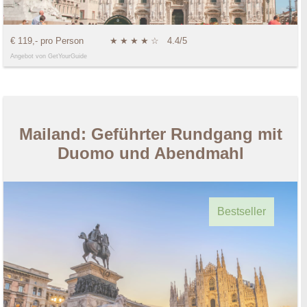
€ 119,- pro Person
★
★
★
★
☆
4.4/5
Angebot von GetYourGuide
Mailand: Geführter Rundgang mit
Duomo und Abendmahl
Bestseller