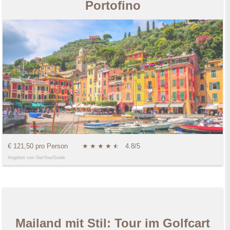
Portofino
€ 121,50 pro Person
★
★
★
★
★
☆
4.8/5
Angebot von GetYourGuide
Mailand mit Stil: Tour im Golfcart