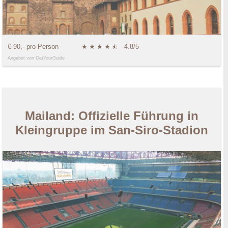
€ 90,- pro Person
★
★
★
★
★
☆
4.8/5
Angebot von GetYourGuide
Mailand: Offizielle Führung in
Kleingruppe im San-Siro-Stadion