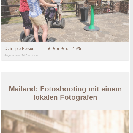
€ 75,- pro Person
★
★
★
★
★
☆
4.9/5
Angebot von GetYourGuide
Mailand: Fotoshooting mit einem
lokalen Fotografen