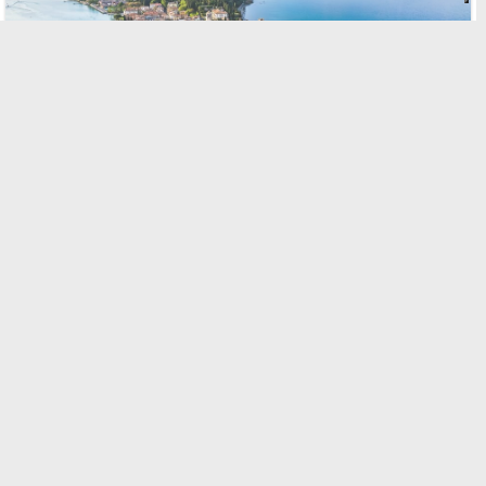
€ 149,- pro Person
★ ★ ★ ★ ★
5/5
Angebot von GetYourGuide
Mailand: Skip-the-Line Pinacoteca di
Brera Private Guided Tour