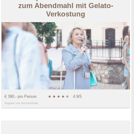
zum Abendmahl mit Gelato-
Verkostung
€ 390,- pro Person
★
★
★
★
★
☆
4.9/5
Angebot von GetYourGuide