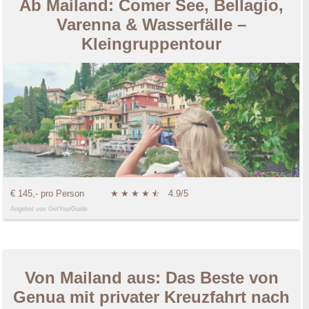
Ab Mailand: Comer See, Bellagio,
Varenna & Wasserfälle –
Kleingruppentour
€ 145,- pro Person
★
★
★
★
★
☆
4.9/5
Angebot von GetYourGuide
Von Mailand aus: Das Beste von
Genua mit privater Kreuzfahrt nach