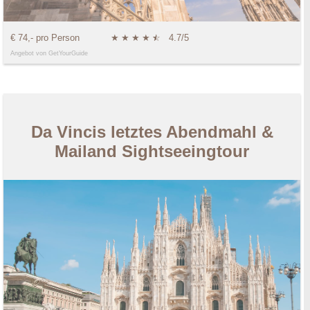
€ 74,- pro Person
★
★
★
★
★
☆
4.7/5
Angebot von GetYourGuide
Da Vincis letztes Abendmahl &
Mailand Sightseeingtour