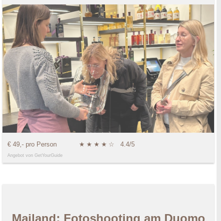
€ 49,- pro Person
★
★
★
★
☆
4.4/5
Angebot von GetYourGuide
Mailand: Fotoshooting am Duomo