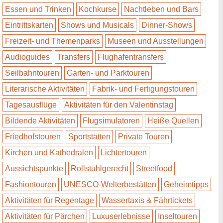
Essen und Trinken
Kochkurse
Nachtleben und Bars
Eintrittskarten
Shows und Musicals
Dinner-Shows
Freizeit- und Themenparks
Museen und Ausstellungen
Audioguides
Transfers
Flughafentransfers
Seilbahntouren
Garten- und Parktouren
Literarische Aktivitäten
Fabrik- und Fertigungstouren
Tagesausflüge
Aktivitäten für den Valentinstag
Bildende Aktivitäten
Flugsimulatoren
Heiße Quellen
Friedhofstouren
Sportstätten
Private Touren
Kirchen und Kathedralen
Lichtertouren
Aussichtspunkte
Rollstuhlgerecht
Streetfood
Fashiontouren
UNESCO-Welterbestätten
Geheimtipps
Aktivitäten für Regentage
Wassertaxis & Fährtickets
Aktivitäten für Pärchen
Luxuserlebnisse
Inseltouren