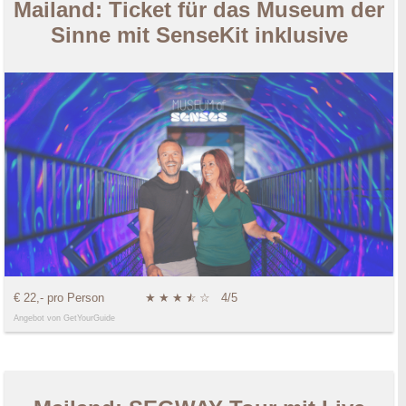
Mailand: Ticket für das Museum der
Sinne mit SenseKit inklusive
€ 22,- pro Person
★
★
★
★
☆
☆
4/5
Angebot von GetYourGuide