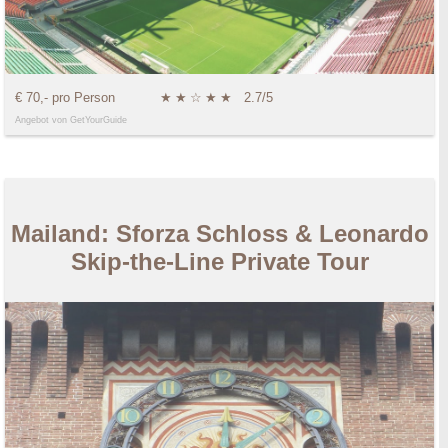
€ 70,- pro Person
★
★
☆
★
★
2.7/5
Angebot von GetYourGuide
Mailand: Sforza Schloss & Leonardo
Skip-the-Line Private Tour