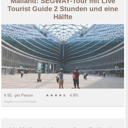
Mailand: SEGWAY-Tour mit Live
Tourist Guide 2 Stunden und eine
Hälfte
€ 65,- pro Person
★
★
★
★
★
☆
4.9/5
Angebot von GetYourGuide