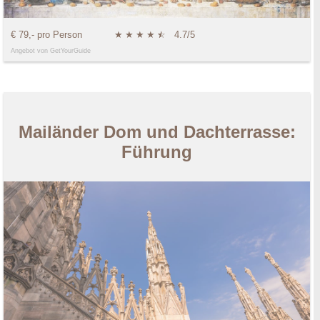
€ 79,- pro Person
★
★
★
★
★
☆
4.7/5
Angebot von GetYourGuide
Mailänder Dom und Dachterrasse:
Führung