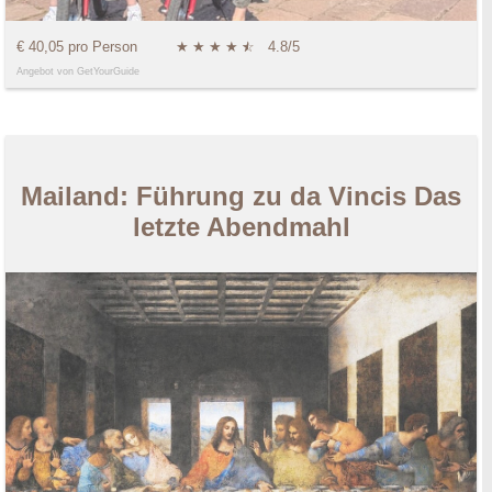
€ 40,05 pro Person
★
★
★
★
★
☆
4.8/5
Angebot von GetYourGuide
Mailand: Führung zu da Vincis Das
letzte Abendmahl