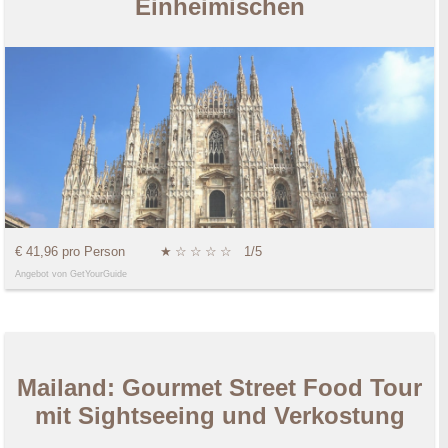
Einheimischen
€ 41,96 pro Person
★
☆
☆
☆
☆
1/5
Angebot von GetYourGuide
Mailand: Gourmet Street Food Tour
mit Sightseeing und Verkostung