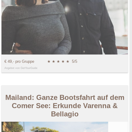
€ 49,- pro Gruppe
★ ★ ★ ★ ★
5/5
Angebot von GetYourGuide
Mailand: Ganze Bootsfahrt auf dem
Comer See: Erkunde Varenna &
Bellagio