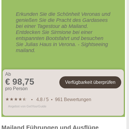
Erkunden Sie die Schönheit Veronas und
genießen Sie die Pracht des Gardasees
bei einer Tagestour ab Mailand.
Entdecken Sie Sirmione bei einer
entspannten Bootsfahrt und besuchen
Sie Julias Haus in Verona. - Sightseeing
mailand.
Ab
€ 98,75
Verfügbarkeit überprüfen
pro Person
★
★
★
★
★
☆
• 4.8 / 5 • 961 Bewertungen
Angebot von GetYourGuide
Mailand Führungen und Ausflüge