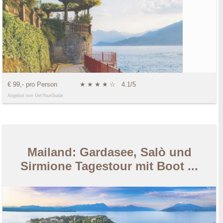
€ 99,- pro Person
★
★
★
★
☆
4.1/5
Angebot von GetYourGuide
Mailand: Gardasee, Salò und
Sirmione Tagestour mit Boot ...