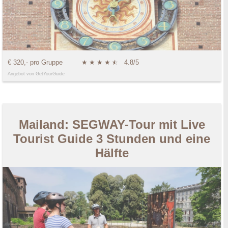
€ 320,- pro Gruppe
★
★
★
★
★
☆
4.8/5
Angebot von GetYourGuide
Mailand: SEGWAY-Tour mit Live
Tourist Guide 3 Stunden und eine
Hälfte