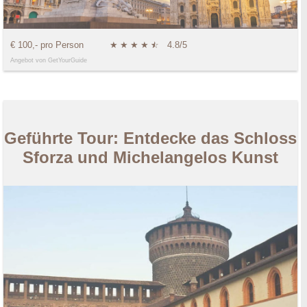
€ 100,- pro Person
★
★
★
★
★
☆
4.8/5
Angebot von GetYourGuide
Geführte Tour: Entdecke das Schloss
Sforza und Michelangelos Kunst