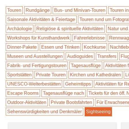
Touren
Rundgänge
Bus- und Minivan-Touren
Touren in
Saisonale Aktivitäten & Feiertage
Touren rund um Fotogra
Archäologie
Religiöse & spirituelle Aktivitäten
Natur und
Workshops für Kunsthandwerk
Fahrerlebnisse
Rennwage
Dinner-Pakete
Essen und Trinken
Kochkurse
Nachtleb
Museen und Ausstellungen
Audioguides
Transfers
Flu
Fabrik- und Fertigungstouren
Tagesausflüge
Aktivitäten 
Sportstätten
Private Touren
Kirchen und Kathedralen
L
UNESCO-Welterbestätten
Geheimtipps
Aktivitäten für 
Escape Rooms
Tagesausflüge nach
Tickets für den öff.
Outdoor-Aktivitäten
Private Bootsfahrten
Für Erwachsen
Sehenswürdigkeiten und Denkmäler
Sightseeing