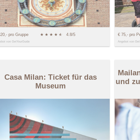
320,- pro Gruppe
★
★
★
★
★
☆
4.8/5
€ 75,- pro P
ebot von GetYourGuide
Angebot von Get
Maila
Casa Milan: Ticket für das
und zu
Museum