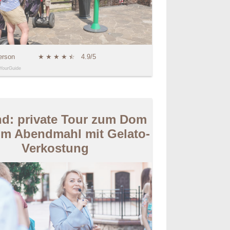
erson
★
★
★
★
★
☆
4.9/5
YourGuide
nd: private Tour zum Dom
m Abendmahl mit Gelato-
Verkostung