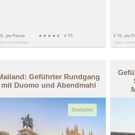
79,- pro Person
★
★
★
★
★
☆
4.7/5
€ 74,- pro P
ebot von GetYourGuide
Angebot von Get
Gefü
Mailand: Geführter Rundgang
mit Duomo und Abendmahl
M
Bestseller