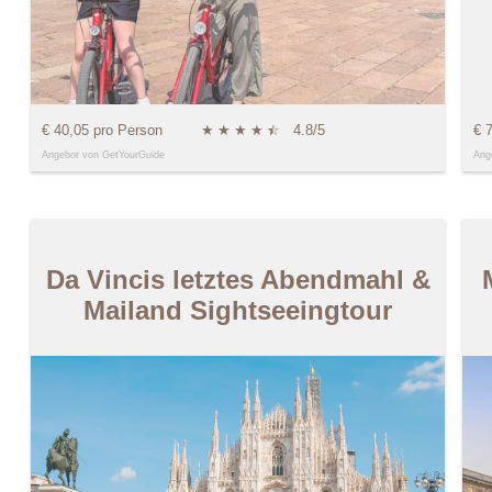
€ 40,05 pro Person
★
★
★
★
★
☆
4.8/5
€ 
Angebot von GetYourGuide
Ang
Da Vincis letztes Abendmahl &
Mailand Sightseeingtour