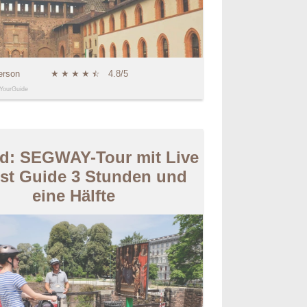
erson
★
★
★
★
★
☆
4.8/5
YourGuide
nd: SEGWAY-Tour mit Live
ist Guide 3 Stunden und
eine Hälfte