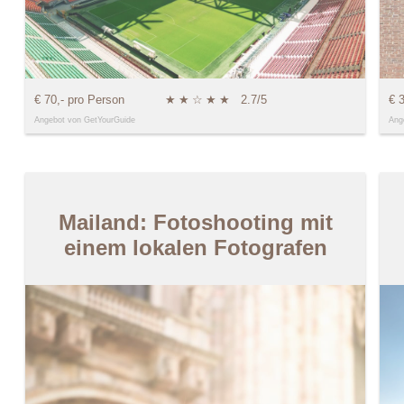
€ 70,- pro Person
★
★
☆
★
★
2.7/5
€ 
Angebot von GetYourGuide
Ang
Mailand: Fotoshooting mit
einem lokalen Fotografen