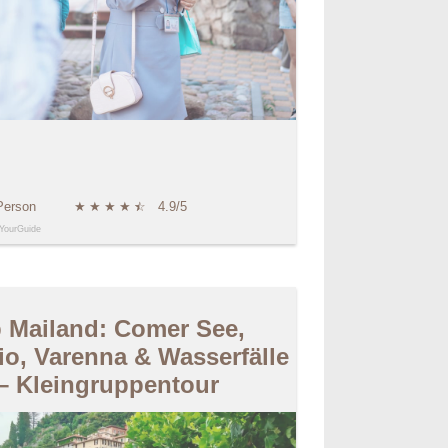
Person
★
★
★
★
★
☆
4.9/5
YourGuide
 Mailand: Comer See,
io, Varenna & Wasserfälle
– Kleingruppentour