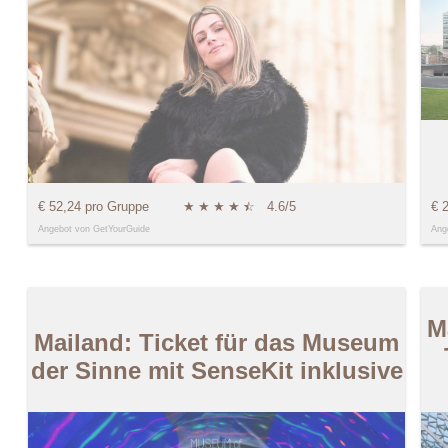
€ 52,24 pro Gruppe
★
★
★
★
★
☆
4.6/5
€ 
Angebot von GetYourGuide
Ang
M
Mailand: Ticket für das Museum
der Sinne mit SenseKit inklusive