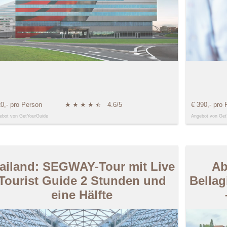
20,- pro Person
★
★
★
★
★
☆
4.6/5
€ 390,- pro 
ebot von GetYourGuide
Angebot von Get
ailand: SEGWAY-Tour mit Live
Ab
Tourist Guide 2 Stunden und
Bellag
eine Hälfte