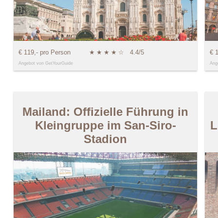
€ 119,- pro Person
★
★
★
★
☆
4.4/5
€ 
Angebot von GetYourGuide
Ang
Mailand: Offizielle Führung in
Kleingruppe im San-Siro-
L
Stadion