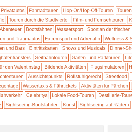
 Privatautos
Fahrradtouren
Hop-On/Hop-Off-Touren
Touren
fie
Touren durch die Stadtviertel
Film- und Fernsehtouren
K
 Abenteuer
Bootsfahrten
Wassersport
Sport an der frischen 
n und Traumautos
Extremsport und Adrenalin
Wellness & 
en und Bars
Eintrittskarten
Shows und Musicals
Dinner-S
ghafentransfers
Seilbahntouren
Garten- und Parktouren
Lit
für den Valentinstag
Bildende Aktivitäten
Flugsimulatoren
H
ichtertouren
Aussichtspunkte
Rollstuhlgerecht
Streetfood
Regentage
Wassertaxis & Fährtickets
Aktivitäten für Pärchen
 Nahverkehr
Celebritys
Lokale Food-Touren
Destillerie-Tour
e
Sightseeing-Bootsfahrten
Kunst
Sightseeing auf Rädern