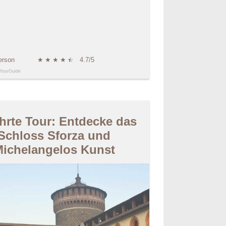
erson
★
★
★
★
★
☆
4.7/5
YourGuide
hrte Tour: Entdecke das
Schloss Sforza und
ichelangelos Kunst