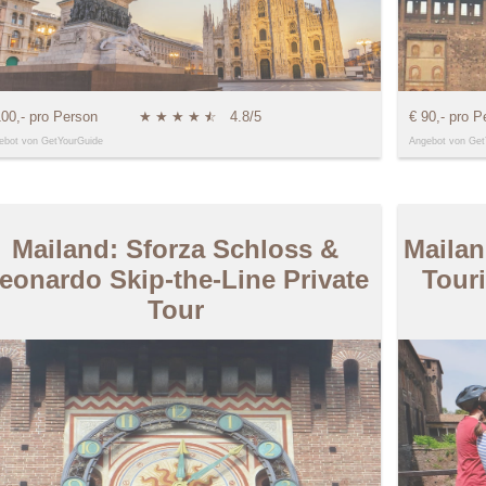
100,- pro Person
★
★
★
★
★
☆
4.8/5
€ 90,- pro P
ebot von GetYourGuide
Angebot von Get
Mailand: Sforza Schloss &
Maila
eonardo Skip-the-Line Private
Tour
Tour