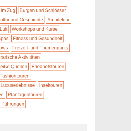
 im Zug
Burgen und Schlösser
ultur und Geschichte
Architektur
Luft
Workshops und Kurse
Spas
Fitness und Gesundheit
hows
Freizeit- und Themenparks
erarische Aktivitäten
eiße Quellen
Friedhofstouren
Fashiontouren
Luxuserlebnisse
Inseltouren
en
Plantagentouren
Führungen