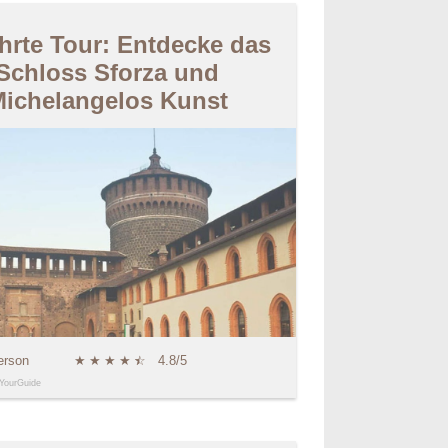
hrte Tour: Entdecke das
Schloss Sforza und
ichelangelos Kunst
erson
★
★
★
★
★
☆
4.8/5
YourGuide