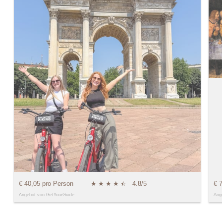
€ 40,05 pro Person
★
★
★
★
★
☆
4.8/5
€ 
Angebot von GetYourGuide
Ang