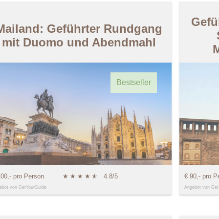
Gefü
Mailand: Geführter Rundgang
mit Duomo und Abendmahl
M
Bestseller
100,- pro Person
★
★
★
★
★
☆
4.8/5
€ 90,- pro P
ebot von GetYourGuide
Angebot von Get