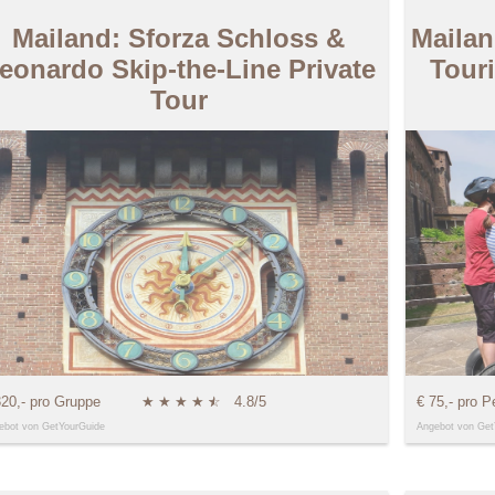
Mailand: Sforza Schloss &
Maila
eonardo Skip-the-Line Private
Tour
Tour
320,- pro Gruppe
★
★
★
★
★
☆
4.8/5
€ 75,- pro P
ebot von GetYourGuide
Angebot von Get