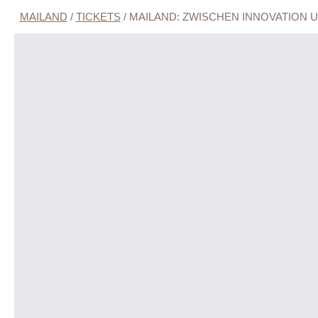
MAILAND
/
TICKETS
/
MAILAND: ZWISCHEN INNOVATION U