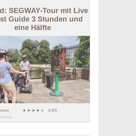
nd: SEGWAY-Tour mit Live
ist Guide 3 Stunden und
eine Hälfte
erson
★
★
★
★
★
☆
4.9/5
YourGuide