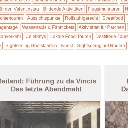
für den Valentinstag
Bildende Aktivitäten
Flugsimulatoren
H
ichtertouren
Aussichtspunkte
Rollstuhlgerecht
Streetfood
Regentage
Wassertaxis & Fährtickets
Aktivitäten für Pärchen
 Nahverkehr
Celebritys
Lokale Food-Touren
Destillerie-Tour
e
Sightseeing-Bootsfahrten
Kunst
Sightseeing auf Rädern
ailand: Führung zu da Vincis
Das letzte Abendmahl
D