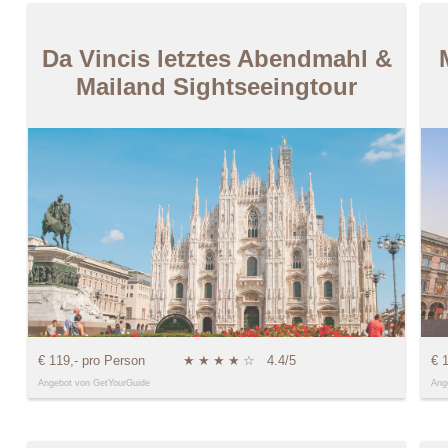
Da Vincis letztes Abendmahl &
Mailand Sightseeingtour
€ 119,- pro Person
★
★
★
★
☆
4.4/5
€ 
Angebot von GetYourGuide
Ang