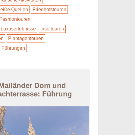
eiße Quellen
Friedhofstouren
Fashiontouren
Luxuserlebnisse
Inseltouren
en
Plantagentouren
Führungen
Mailänder Dom und
achterrasse: Führung