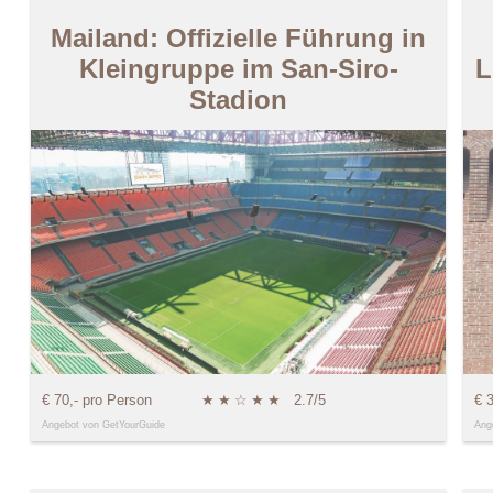
Mailand: Offizielle Führung in
Kleingruppe im San-Siro-
L
Stadion
€ 70,- pro Person
★
★
☆
★
★
2.7/5
€ 
Angebot von GetYourGuide
Ang