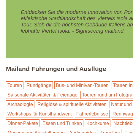
Entdecken Sie die moderne Innovation von Por
eklektische Stadtlandschaft des Viertels Isola a
Tour. Sieh dir die höchsten Gebäude Italiens a
lebhafte Viertel Isola. - Sightseeing mailand.
Mailand Führungen und Ausflüge
Touren
Rundgänge
Bus- und Minivan-Touren
Touren in
Saisonale Aktivitäten & Feiertage
Touren rund um Fotogra
Archäologie
Religiöse & spirituelle Aktivitäten
Natur und
Workshops für Kunsthandwerk
Fahrerlebnisse
Rennwage
Dinner-Pakete
Essen und Trinken
Kochkurse
Nachtleb
Museen und Ausstellungen
Audioguides
Transfers
Flu