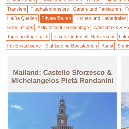
Transfers
Flughafentransfers
Garten- und Parktouren
F
Heiße Quellen
Private Touren
Kirchen und Kathedralen
Geheimtipps
Aktivitäten für Regentage
Wassertaxis & Fä
Tagesausflüge nach
Tickets für den öff. Nahverkehr
Loka
Für Erwachsene
Sightseeing-Bootsfahrten
Kunst
Sight
Mailand: Castello Sforzesco &
Michelangelos Pietà Rondanini