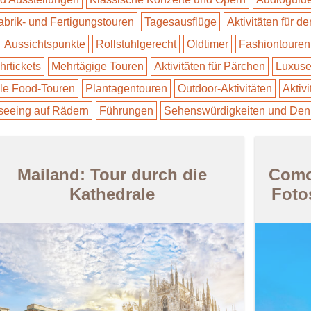
abrik- und Fertigungstouren
Tagesausflüge
Aktivitäten für d
Aussichtspunkte
Rollstuhlgerecht
Oldtimer
Fashiontouren
hrtickets
Mehrtägige Touren
Aktivitäten für Pärchen
Luxuse
le Food-Touren
Plantagentouren
Outdoor-Aktivitäten
Aktivi
seeing auf Rädern
Führungen
Sehenswürdigkeiten und Den
Mailand: Tour durch die
Como:
Kathedrale
Foto