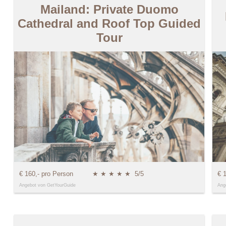
Mailand: Private Duomo
Cathedral and Roof Top Guided
Tour
€ 160,- pro Person
★ ★ ★ ★ ★
5/5
€ 
Angebot von GetYourGuide
Ang