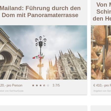
Von 
Mailand: Führung durch den
Schi
Dom mit Panoramaterrasse
den He
120,- pro Person
★
★
★
★
☆
☆
3.7/5
€ 410,- pro 
ebot von GetYourGuide
Angebot von Get