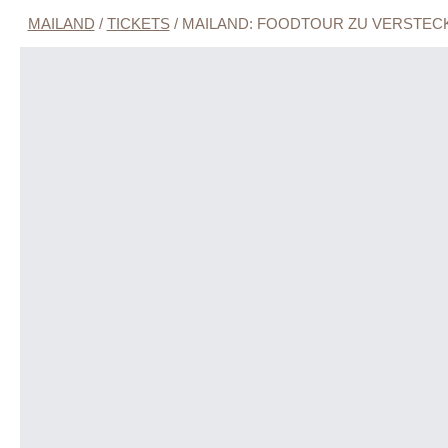
MAILAND
/
TICKETS
/
MAILAND: FOODTOUR ZU VERSTEC