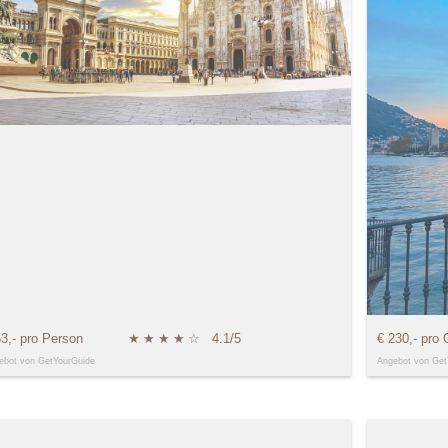
53,- pro Person
★
★
★
★
☆
4.1/5
€ 230,- pro
ebot von GetYourGuide
Angebot von Get