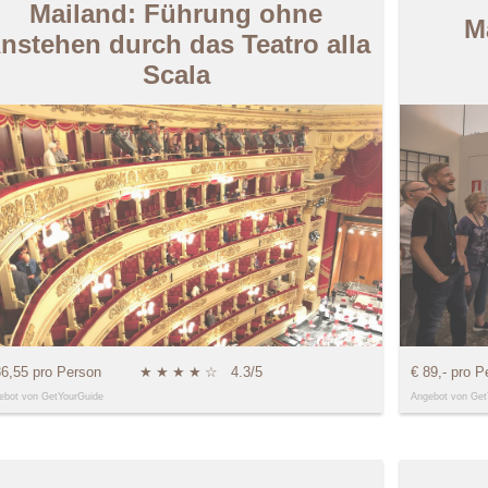
Mailand: Führung ohne
M
nstehen durch das Teatro alla
Scala
36,55 pro Person
★
★
★
★
☆
4.3/5
€ 89,- pro P
ebot von GetYourGuide
Angebot von Get