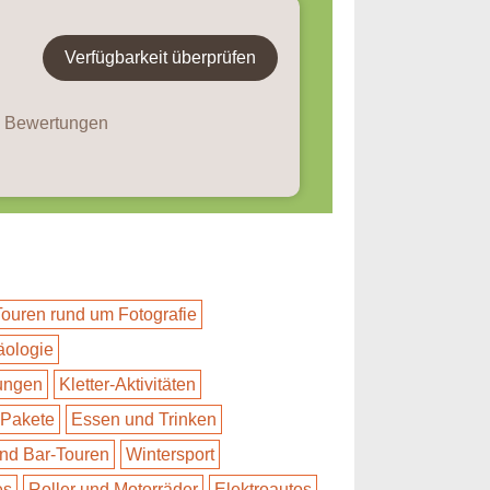
Verfügbarkeit überprüfen
4 Bewertungen
Touren rund um Fotografie
äologie
ungen
Kletter-Aktivitäten
-Pakete
Essen und Trinken
nd Bar-Touren
Wintersport
es
Roller und Motorräder
Elektroautos