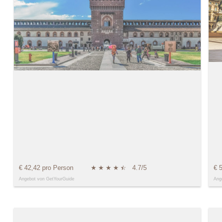
€ 42,42 pro Person
★
★
★
★
★
☆
4.7/5
€ 
Angebot von GetYourGuide
Ang