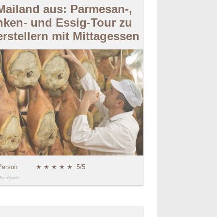
Mailand aus: Parmesan-,
nken- und Essig-Tour zu
rstellern mit Mittagessen
Person
★ ★ ★ ★ ★
5/5
YourGuide