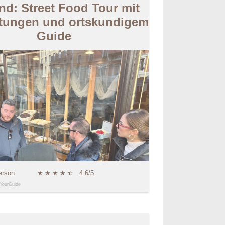
nd: Street Food Tour mit
tungen und ortskundigem
Guide
erson
★
★
★
★
★
☆
4.6/5
YourGuide