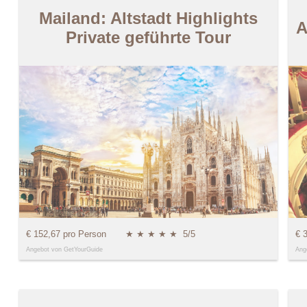
Mailand: Altstadt Highlights
A
Private geführte Tour
€ 152,67 pro Person
★ ★ ★ ★ ★
5/5
€ 
Angebot von GetYourGuide
Ang