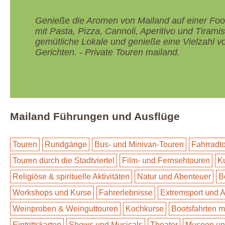
Genieße die Aromen von Mailand auf einer Fo
mit Pasta, Pizza, Cannoli, Aperitivo und Tiram
gemütliche Lokale und genieße eine Vielzahl vo
Gerichten. - Private Touren mailand.
Mailand Führungen und Ausflüge
Touren
Rundgänge
Bus- und Minivan-Touren
Fahrradt
Touren durch die Stadtviertel
Film- und Fernsehtouren
Ku
Religiöse & spirituelle Aktivitäten
Natur und Abenteuer
B
Workshops und Kurse
Fahrerlebnisse
Extremsport und A
Weinproben & Weinguttouren
Kochkurse
Bootsfahrten m
Eintrittskarten
Shows und Musicals
Theater
Museen un