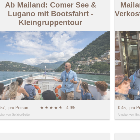
Ab Mailand: Comer See &
Maila
Lugano mit Bootsfahrt -
Verkos
Kleingruppentour
157,- pro Person
★
★
★
★
★
☆
4.9/5
€ 45,- pro P
ebot von GetYourGuide
Angebot von Get