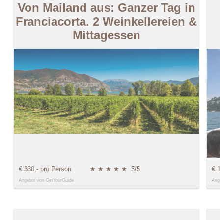
Von Mailand aus: Ganzer Tag in
Franciacorta. 2 Weinkellereien &
Mittagessen
€ 330,- pro Person
★ ★ ★ ★ ★
5/5
€ 
Angebot von GetYourGuide
Ang