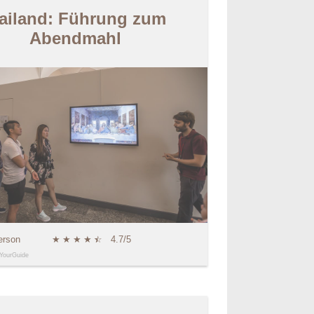
ailand: Führung zum
Abendmahl
erson
★
★
★
★
★
☆
4.7/5
YourGuide