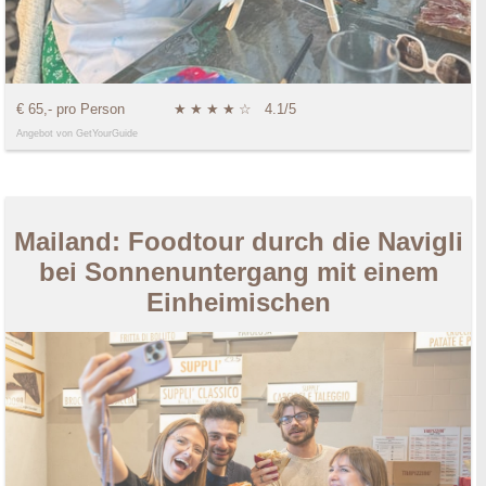
€ 65,- pro Person
★
★
★
★
☆
4.1/5
Angebot von GetYourGuide
Mailand: Foodtour durch die Navigli
bei Sonnenuntergang mit einem
Einheimischen