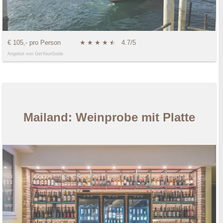
€ 105,- pro Person
★
★
★
★
★
☆
4.7/5
Angebot von GetYourGuide
Mailand: Weinprobe mit Platte