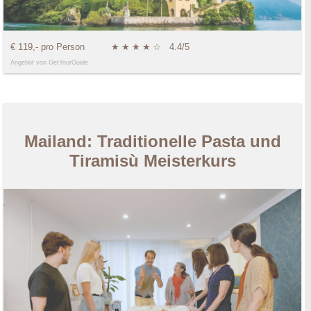
€ 119,- pro Person
★
★
★
★
☆
4.4/5
Angebot von GetYourGuide
Mailand: Traditionelle Pasta und
Tiramisù Meisterkurs