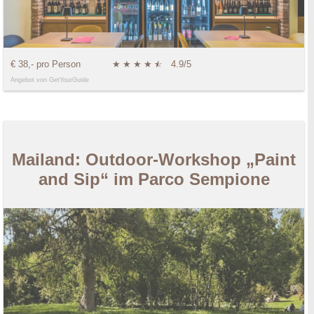
€ 38,- pro Person
★
★
★
★
★
☆
4.9/5
Angebot von GetYourGuide
Mailand: Outdoor-Workshop „Paint
and Sip“ im Parco Sempione