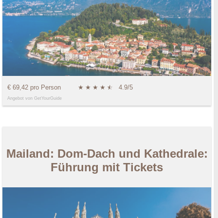
€ 69,42 pro Person
★
★
★
★
★
☆
4.9/5
Angebot von GetYourGuide
Mailand: Dom-Dach und Kathedrale:
Führung mit Tickets