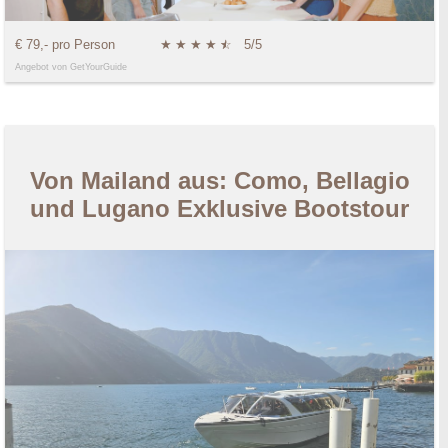
€ 79,- pro Person
★
★
★
★
★
☆
5/5
Angebot von GetYourGuide
Von Mailand aus: Como, Bellagio
und Lugano Exklusive Bootstour