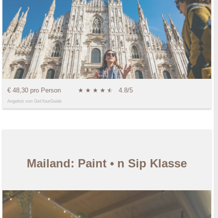
€ 48,30 pro Person
★
★
★
★
★
☆
4.8/5
Angebot von GetYourGuide
Mailand: Paint • n Sip Klasse