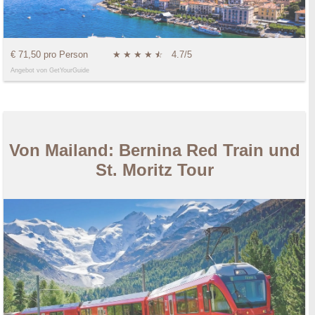
€ 71,50 pro Person
★
★
★
★
★
☆
4.7/5
Angebot von GetYourGuide
Von Mailand: Bernina Red Train und
St. Moritz Tour