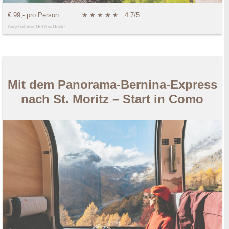
€ 99,- pro Person
★
★
★
★
★
☆
4.7/5
Angebot von GetYourGuide
Mit dem Panorama-Bernina-Express
nach St. Moritz – Start in Como