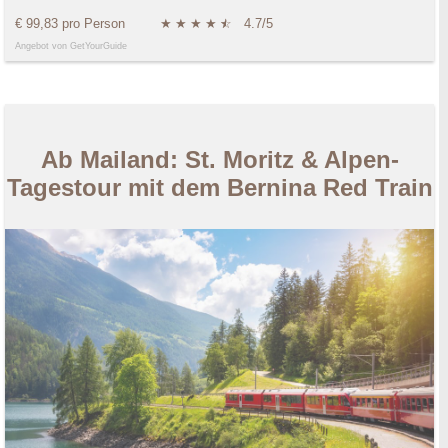
€ 99,83 pro Person
★
★
★
★
★
☆
4.7/5
Angebot von GetYourGuide
Ab Mailand: St. Moritz & Alpen-
Tagestour mit dem Bernina Red Train