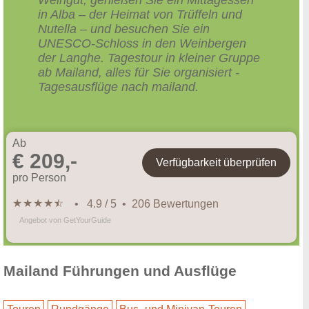
in Alba – der Heimat von Trüffeln und
Nutella – und besuchen Sie ein
UNESCO-Schloss in den Weinbergen
der Langhe. Tagestour in kleiner Gruppe
ab Mailand, alles für Sie organisiert -
Tagesausflüge nach mailand.
Ab
€ 209,-
Verfügbarkeit überprüfen
pro Person
★
★
★
★
★
☆
• 4.9 / 5 • 206 Bewertungen
Angebot von GetYourGuide
Mailand Führungen und Ausflüge