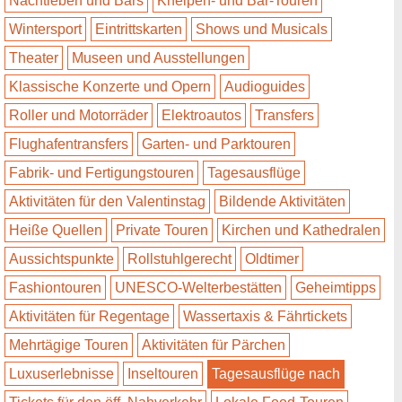
Nachtleben und Bars
Kneipen- und Bar-Touren
Wintersport
Eintrittskarten
Shows und Musicals
Theater
Museen und Ausstellungen
Klassische Konzerte und Opern
Audioguides
Roller und Motorräder
Elektroautos
Transfers
Flughafentransfers
Garten- und Parktouren
Fabrik- und Fertigungstouren
Tagesausflüge
Aktivitäten für den Valentinstag
Bildende Aktivitäten
Heiße Quellen
Private Touren
Kirchen und Kathedralen
Aussichtspunkte
Rollstuhlgerecht
Oldtimer
Fashiontouren
UNESCO-Welterbestätten
Geheimtipps
Aktivitäten für Regentage
Wassertaxis & Fährtickets
Mehrtägige Touren
Aktivitäten für Pärchen
Luxuserlebnisse
Inseltouren
Tagesausflüge nach