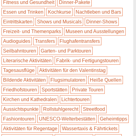
Fitness und Gesundheit
Dinner-Pakete
Essen und Trinken
Kochkurse
Nachtleben und Bars
Eintrittskarten
Shows und Musicals
Dinner-Shows
Freizeit- und Themenparks
Museen und Ausstellungen
Audioguides
Transfers
Flughafentransfers
Seilbahntouren
Garten- und Parktouren
Literarische Aktivitäten
Fabrik- und Fertigungstouren
Tagesausflüge
Aktivitäten für den Valentinstag
Bildende Aktivitäten
Flugsimulatoren
Heiße Quellen
Friedhofstouren
Sportstätten
Private Touren
Kirchen und Kathedralen
Lichtertouren
Aussichtspunkte
Rollstuhlgerecht
Streetfood
Fashiontouren
UNESCO-Welterbestätten
Geheimtipps
Aktivitäten für Regentage
Wassertaxis & Fährtickets