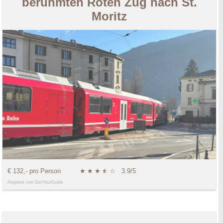
berühmten Roten Zug nach St.
Moritz
€ 132,- pro Person
★
★
★
★
☆
☆
3.9/5
Angebot von GetYourGuide