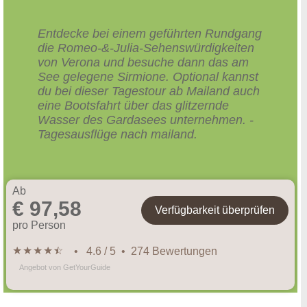
Entdecke bei einem geführten Rundgang
die Romeo-&-Julia-Sehenswürdigkeiten
von Verona und besuche dann das am
See gelegene Sirmione. Optional kannst
du bei dieser Tagestour ab Mailand auch
eine Bootsfahrt über das glitzernde
Wasser des Gardasees unternehmen. -
Tagesausflüge nach mailand.
Ab
€ 97,58
Verfügbarkeit überprüfen
pro Person
★
★
★
★
★
☆
• 4.6 / 5 • 274 Bewertungen
Angebot von GetYourGuide