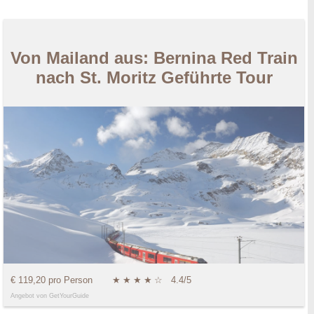
Von Mailand aus: Bernina Red Train
nach St. Moritz Geführte Tour
€ 119,20 pro Person
★
★
★
★
☆
4.4/5
Angebot von GetYourGuide