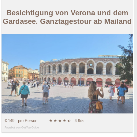
Besichtigung von Verona und dem
Gardasee. Ganztagestour ab Mailand
€ 149,- pro Person
★
★
★
★
★
☆
4.9/5
Angebot von GetYourGuide