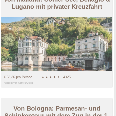
Lugano mit privater Kreuzfahrt
€ 58,86 pro Person
★
★
★
★
★
☆
4.6/5
Angebot von GetYourGuide
Von Bologna: Parmesan- und
Schinkentour mit dem Zug in der 1.