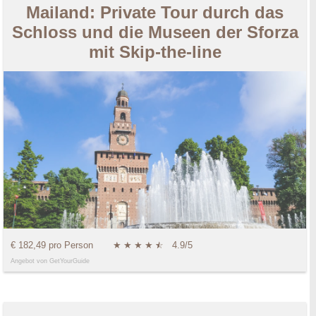
Mailand: Private Tour durch das
Schloss und die Museen der Sforza
mit Skip-the-line
€ 182,49 pro Person
★
★
★
★
★
☆
4.9/5
Angebot von GetYourGuide