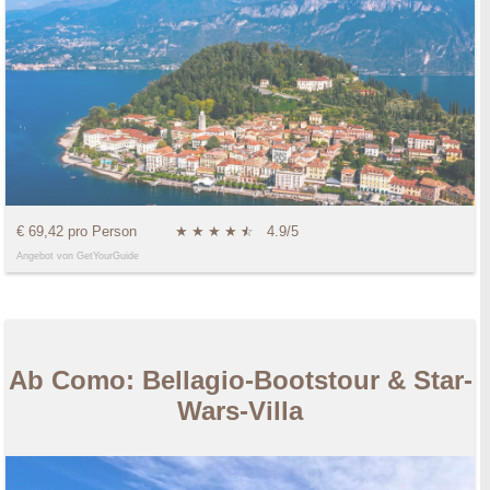
€ 69,42 pro Person
★
★
★
★
★
☆
4.9/5
Angebot von GetYourGuide
Ab Como: Bellagio-Bootstour & Star-
Wars-Villa