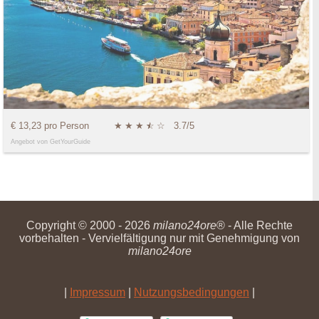
€ 13,23 pro Person
★
★
★
★
☆
☆
3.7/5
Angebot von GetYourGuide
Copyright © 2000 - 2026
milano24ore
® - Alle Rechte
vorbehalten - Vervielfältigung nur mit Genehmigung von
milano24ore
|
Impressum
|
Nutzungsbedingungen
|