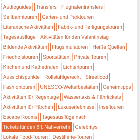
Audioguides
Transfers
Flughafentransfers
Seilbahntouren
Garten- und Parktouren
Literarische Aktivitäten
Fabrik- und Fertigungstouren
Tagesausflüge
Aktivitäten für den Valentinstag
Bildende Aktivitäten
Flugsimulatoren
Heiße Quellen
Friedhofstouren
Sportstätten
Private Touren
Kirchen und Kathedralen
Lichtertouren
Aussichtspunkte
Rollstuhlgerecht
Streetfood
Fashiontouren
UNESCO-Welterbestätten
Geheimtipps
Aktivitäten für Regentage
Wassertaxis & Fährtickets
Aktivitäten für Pärchen
Luxuserlebnisse
Inseltouren
Escape Rooms
Tagesausflüge nach
Tickets für den öff. Nahverkehr
Celebritys
Lokale Food-Touren
Destillerie-Touren