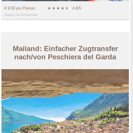
€ 9,50 pro Person
★
★
★
★
★
☆
4.6/5
Angebot von GetYourGuide
Mailand: Einfacher Zugtransfer
nach/von Peschiera del Garda