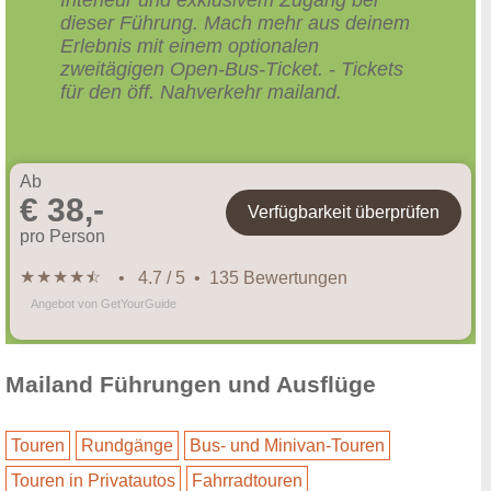
dieser Führung. Mach mehr aus deinem
Erlebnis mit einem optionalen
zweitägigen Open-Bus-Ticket. - Tickets
für den öff. Nahverkehr mailand.
Ab
€ 38,-
Verfügbarkeit überprüfen
pro Person
★
★
★
★
★
☆
• 4.7 / 5 • 135 Bewertungen
Angebot von GetYourGuide
Mailand Führungen und Ausflüge
Touren
Rundgänge
Bus- und Minivan-Touren
Touren in Privatautos
Fahrradtouren