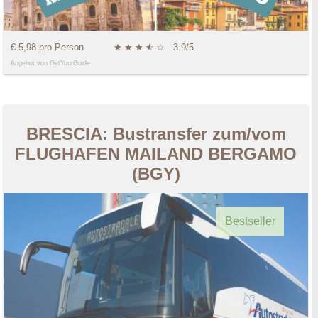
€ 5,98 pro Person
★
★
★
★
☆
☆
3.9/5
Angebot von GetYourGuide
BRESCIA: Bustransfer zum/vom
FLUGHAFEN MAILAND BERGAMO
(BGY)
Bestseller