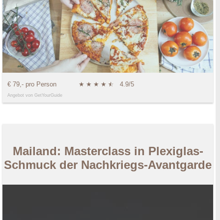
€ 79,- pro Person
★
★
★
★
★
☆
4.9/5
Angebot von GetYourGuide
Mailand: Masterclass in Plexiglas-
Schmuck der Nachkriegs-Avantgarde