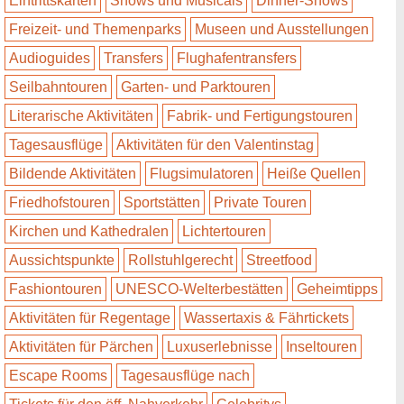
Eintrittskarten
Shows und Musicals
Dinner-Shows
Freizeit- und Themenparks
Museen und Ausstellungen
Audioguides
Transfers
Flughafentransfers
Seilbahntouren
Garten- und Parktouren
Literarische Aktivitäten
Fabrik- und Fertigungstouren
Tagesausflüge
Aktivitäten für den Valentinstag
Bildende Aktivitäten
Flugsimulatoren
Heiße Quellen
Friedhofstouren
Sportstätten
Private Touren
Kirchen und Kathedralen
Lichtertouren
Aussichtspunkte
Rollstuhlgerecht
Streetfood
Fashiontouren
UNESCO-Welterbestätten
Geheimtipps
Aktivitäten für Regentage
Wassertaxis & Fährtickets
Aktivitäten für Pärchen
Luxuserlebnisse
Inseltouren
Escape Rooms
Tagesausflüge nach