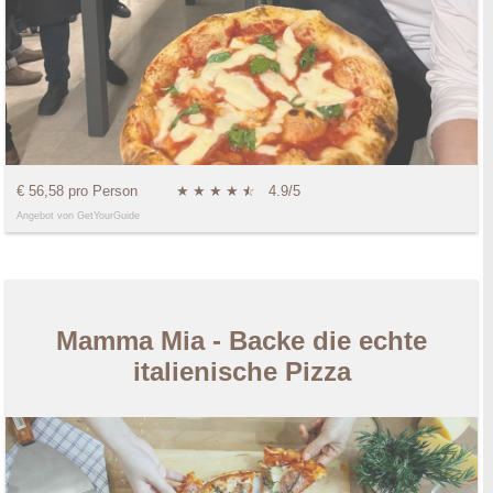
€ 56,58 pro Person
★
★
★
★
★
☆
4.9/5
Angebot von GetYourGuide
Mamma Mia - Backe die echte
italienische Pizza