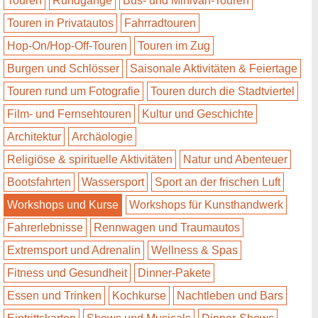
Touren
Rundgänge
Bus- und Minivan-Touren
Touren in Privatautos
Fahrradtouren
Hop-On/Hop-Off-Touren
Touren im Zug
Burgen und Schlösser
Saisonale Aktivitäten & Feiertage
Touren rund um Fotografie
Touren durch die Stadtviertel
Film- und Fernsehtouren
Kultur und Geschichte
Architektur
Archäologie
Religiöse & spirituelle Aktivitäten
Natur und Abenteuer
Bootsfahrten
Wassersport
Sport an der frischen Luft
Workshops und Kurse
Workshops für Kunsthandwerk
Fahrerlebnisse
Rennwagen und Traumautos
Extremsport und Adrenalin
Wellness & Spas
Fitness und Gesundheit
Dinner-Pakete
Essen und Trinken
Kochkurse
Nachtleben und Bars