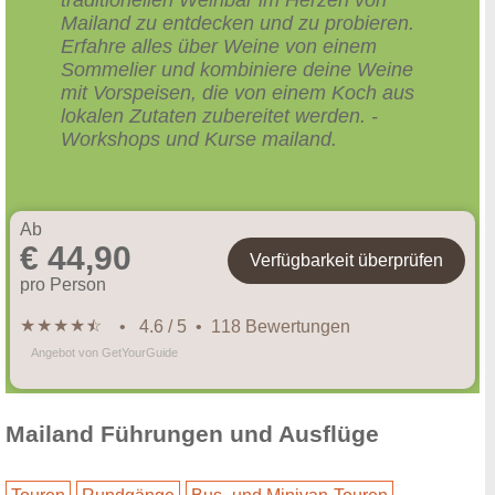
Mailand zu entdecken und zu probieren.
Erfahre alles über Weine von einem
Sommelier und kombiniere deine Weine
mit Vorspeisen, die von einem Koch aus
lokalen Zutaten zubereitet werden. -
Workshops und Kurse mailand.
Ab
€ 44,90
Verfügbarkeit überprüfen
pro Person
★
★
★
★
★
☆
• 4.6 / 5 • 118 Bewertungen
Angebot von GetYourGuide
Mailand Führungen und Ausflüge