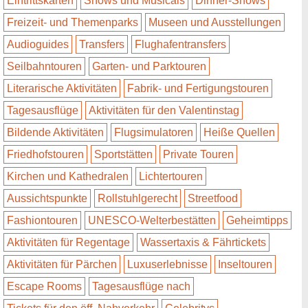
Eintrittskarten
Shows und Musicals
Dinner-Shows
Freizeit- und Themenparks
Museen und Ausstellungen
Audioguides
Transfers
Flughafentransfers
Seilbahntouren
Garten- und Parktouren
Literarische Aktivitäten
Fabrik- und Fertigungstouren
Tagesausflüge
Aktivitäten für den Valentinstag
Bildende Aktivitäten
Flugsimulatoren
Heiße Quellen
Friedhofstouren
Sportstätten
Private Touren
Kirchen und Kathedralen
Lichtertouren
Aussichtspunkte
Rollstuhlgerecht
Streetfood
Fashiontouren
UNESCO-Welterbestätten
Geheimtipps
Aktivitäten für Regentage
Wassertaxis & Fährtickets
Aktivitäten für Pärchen
Luxuserlebnisse
Inseltouren
Escape Rooms
Tagesausflüge nach