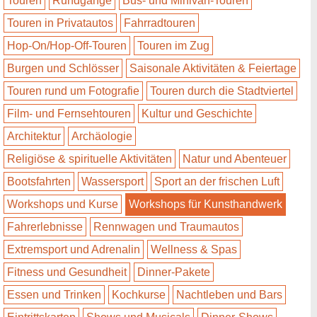
Touren
Rundgänge
Bus- und Minivan-Touren
Touren in Privatautos
Fahrradtouren
Hop-On/Hop-Off-Touren
Touren im Zug
Burgen und Schlösser
Saisonale Aktivitäten & Feiertage
Touren rund um Fotografie
Touren durch die Stadtviertel
Film- und Fernsehtouren
Kultur und Geschichte
Architektur
Archäologie
Religiöse & spirituelle Aktivitäten
Natur und Abenteuer
Bootsfahrten
Wassersport
Sport an der frischen Luft
Workshops und Kurse
Workshops für Kunsthandwerk
Fahrerlebnisse
Rennwagen und Traumautos
Extremsport und Adrenalin
Wellness & Spas
Fitness und Gesundheit
Dinner-Pakete
Essen und Trinken
Kochkurse
Nachtleben und Bars