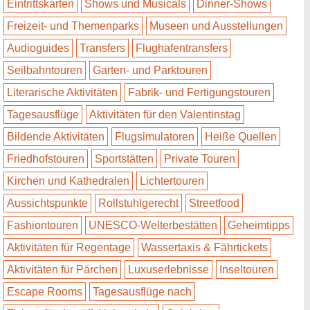
Eintrittskarten
Shows und Musicals
Dinner-Shows
Freizeit- und Themenparks
Museen und Ausstellungen
Audioguides
Transfers
Flughafentransfers
Seilbahntouren
Garten- und Parktouren
Literarische Aktivitäten
Fabrik- und Fertigungstouren
Tagesausflüge
Aktivitäten für den Valentinstag
Bildende Aktivitäten
Flugsimulatoren
Heiße Quellen
Friedhofstouren
Sportstätten
Private Touren
Kirchen und Kathedralen
Lichtertouren
Aussichtspunkte
Rollstuhlgerecht
Streetfood
Fashiontouren
UNESCO-Welterbestätten
Geheimtipps
Aktivitäten für Regentage
Wassertaxis & Fährtickets
Aktivitäten für Pärchen
Luxuserlebnisse
Inseltouren
Escape Rooms
Tagesausflüge nach