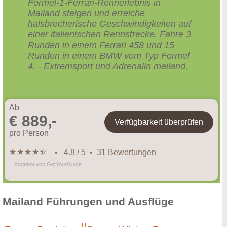
Formel-1-Ferrari-Rennerlebnis in
Mailand steigen und erreiche
halsbrecherische Geschwindigkeiten auf
einer italienischen Rennstrecke. Fahre 3
Runden in einem Ferrari 458 und 15
Runden in einem BMW vom Typ Formel
4. - Extremsport und Adrenalin mailand.
Ab
€ 889,-
Verfügbarkeit überprüfen
pro Person
★
★
★
★
★
☆
• 4.8 / 5 • 31 Bewertungen
Angebot von GetYourGuide
Mailand Führungen und Ausflüge