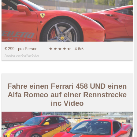
€ 299,- pro Person
★
★
★
★
★
☆
4.6/5
Angebot von GetYourGuide
Fahre einen Ferrari 458 UND einen
Alfa Romeo auf einer Rennstrecke
inc Video