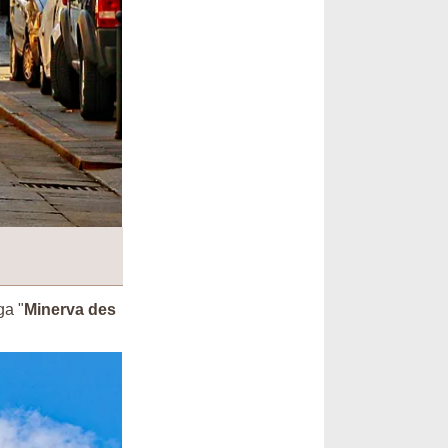
ga "
Minerva des