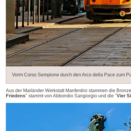
Vorm Corso Sempione durch den Arco della Pace zum Pa
Aus der Mailänder Werkstatt Manferdini stammen die Bronze
Friedens
" stammt von Abbondio Sangiorgio und die "
Vier S