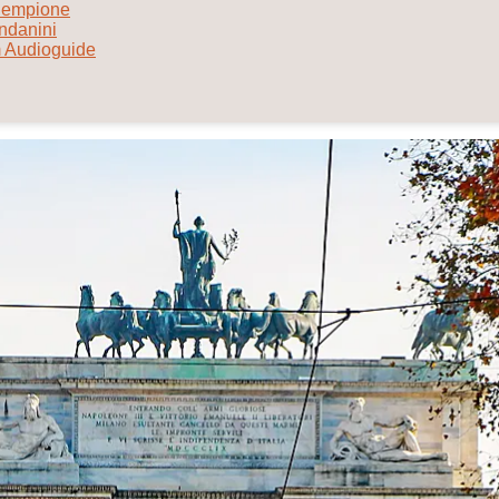
 Sempione
ndanini
em Audioguide