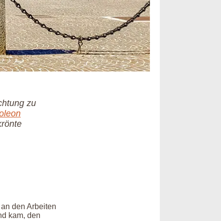
chtung zu
oleon
krönte
 an den Arbeiten
nd kam, den