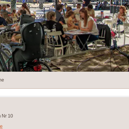
ne
m Nr 10
ne