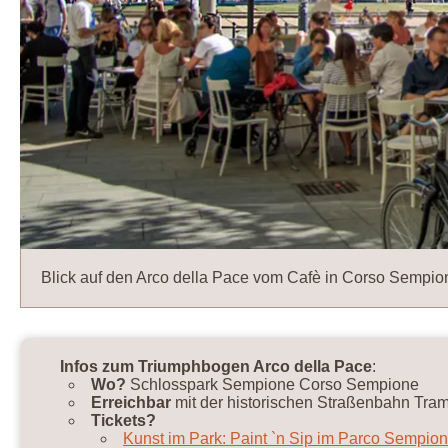
Blick auf den Arco della Pace vom Cafè in Corso Sempio
Infos zum Triumphbogen Arco della Pace
:
Wo?
Schlosspark Sempione Corso Sempione
Erreichbar
mit der historischen Straßenbahn Tra
Tickets?
Kunst im Park: Paint `n Sip im Parco Sempio