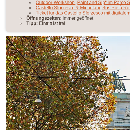
Outdoor-Workshop „Paint and Sip“ im Parco
Castello Sforzesco & Michelangelos Pietà Ro
Ticket für das Castello Sforzesco mit digital
Öffnungszeiten:
immer geöffnet
Tipp:
Eintritt ist frei