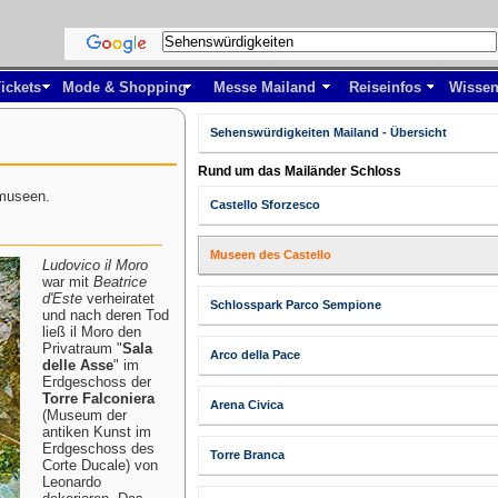
ickets
Mode & Shopping
Messe Mailand
Reiseinfos
Wissen
Sehenswürdigkeiten Mailand - Übersicht
Rund um das Mailänder Schloss
museen.
Castello Sforzesco
Museen des Castello
Ludovico il Moro
war mit
Beatrice
d'Este
verheiratet
Schlosspark Parco Sempione
und nach deren Tod
ließ il Moro den
Privatraum "
Sala
Arco della Pace
delle Asse
" im
Erdgeschoss der
Torre Falconiera
Arena Civica
(Museum der
antiken Kunst im
Erdgeschoss des
Torre Branca
Corte Ducale) von
Leonardo