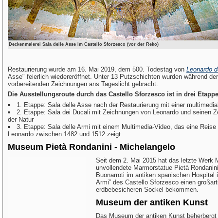
Deckenmalerei Sala delle Asse im Castello Sforzesco (vor der Reko)
Restaurierung wurde am 16. Mai 2019, dem 500. Todestag von
Leonardo d
Asse" feierlich wiedereröffnet. Unter 13 Putzschichten wurden während der
vorbereitenden Zeichnungen ans Tageslicht gebracht.
Die Ausstellungsroute durch das Castello Sforzesco ist in drei Etappen
1. Etappe: Sala delle Asse nach der Restaurierung mit einer multimedial
2. Etappe: Sala dei Ducali mit Zeichnungen von Leonardo und seinen
der Natur
3. Etappe: Sala delle Armi mit einem Multimedia-Video, das eine Reise
Leonardo zwischen 1482 und 1512 zeigt
Museum Pietà Rondanini - Michelangelo
Seit dem 2. Mai 2015 hat das letzte Werk 
unvollendete Marmorstatue Pietà Rondanini
Buonarroti im antiken spanischen Hospital i
Armi” des Castello Sforzesco einen großart
erdbebesicheren Sockel bekommen.
Museum der antiken Kunst
Das Museum der antiken Kunst beherbergt