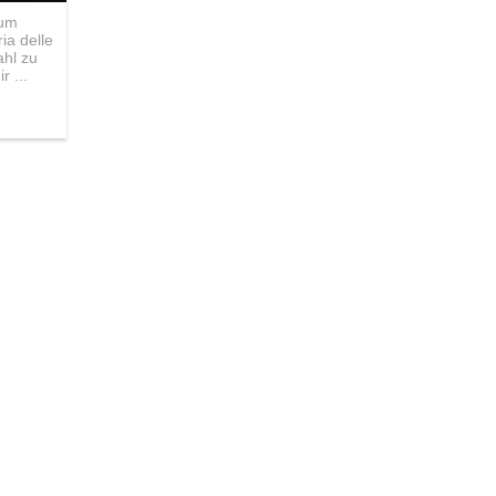
zum
ia delle
ahl zu
 ...