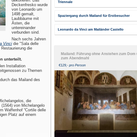
dekorieren. Das
Triennale
Deckenfresko wurde
von Leonardo um
1498 gemalt,
Spaziergang durch Mailand für Erstbesucher
Laubbäume mit
Ästen, die
untereinander
Leonardo da Vinci am Mailänder Castello
verbunden sind.
Nach sechs Jahren
a Vinci
die "Sala delle
 Restaurierung die
Mailand: Führung ohne Anstehen zum Dom
zum Abendmahl
 unterteilt.
€129,- pro Person
en Installation
 Zeitgenossen zu Themen
 durch das Mailand des
Michelangelos, die
 (1564) von Michelangelo
m Waffenhof “Cortile delle
igen Platz auf einem