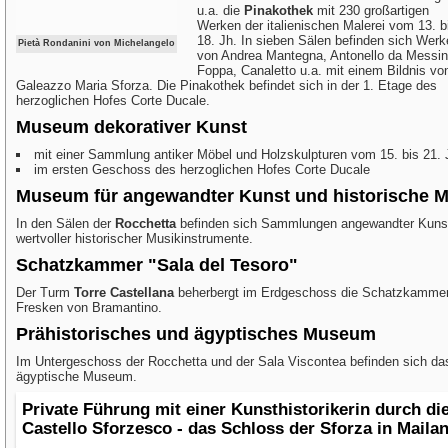
u.a. die
Pinakothek
mit 230 großartigen
Werken der italienischen Malerei vom 13. b
18. Jh. In sieben Sälen befinden sich Werk
Pietà Rondanini von Michelangelo
von Andrea Mantegna, Antonello da Messin
Foppa, Canaletto u.a. mit einem Bildnis vo
Galeazzo Maria Sforza. Die Pinakothek befindet sich in der 1. Etage des
herzoglichen Hofes Corte Ducale.
Museum dekorativer Kunst
mit einer Sammlung antiker Möbel und Holzskulpturen vom 15. bis 21. 
im ersten Geschoss des herzoglichen Hofes Corte Ducale
Museum für angewandter Kunst und historische M
In den Sälen der
Rocchetta
befinden sich Sammlungen angewandter Kuns
wertvoller historischer Musikinstrumente.
Schatzkammer "Sala del Tesoro"
Der Turm
Torre Castellana
beherbergt im Erdgeschoss die Schatzkammer
Fresken von Bramantino.
Prähistorisches und ägyptisches Museum
Im Untergeschoss der Rocchetta und der Sala Viscontea befinden sich da
ägyptische Museum.
Private Führung mit einer Kunsthistorikerin durch d
Castello Sforzesco - das Schloss der Sforza in Maila