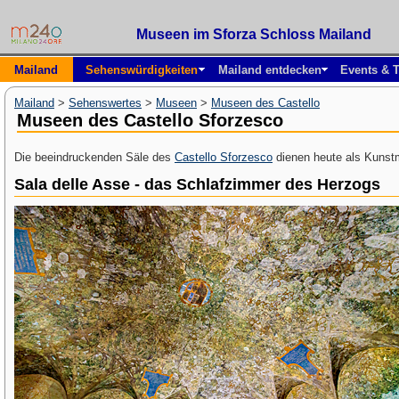
Museen im Sforza Schloss Mailand
Mailand
Sehenswürdigkeiten
Mailand entdecken
Events & T
Mailand
>
Sehenswertes
>
Museen
>
Museen des Castello
Museen des Castello Sforzesco
Die beeindruckenden Säle des
Castello Sforzesco
dienen heute als Kunst
Sala delle Asse - das Schlafzimmer des Herzogs