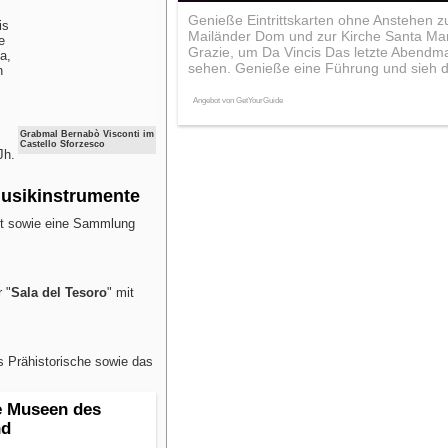
Genieße Eintrittskarten ohne Anstehen 
is
Mailänder Dom und zur Kirche Santa Mar
e
Grazie, um Da Vincis Das letzte Abendm
a,
sehen. Genieße eine Führung und sieh dir
n
Angebot von GetYourGuide
Grabmal Bernabò Visconti im
Castello Sforzesco
Jh.
usikinstrumente
t sowie eine Sammlung
 "
Sala del Tesoro
" mit
s Prähistorische sowie das
ie Museen des
nd