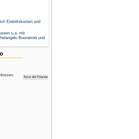
ch Eintrittskosten und
seen u.a. mit
helangelo Buonarroti und
co
hlossen:
Torre del Filarete