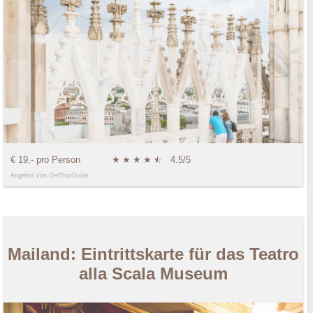
€ 19,- pro Person
★
★
★
★
★
☆
4.5/5
Angebot von GetYourGuide
Mailand: Eintrittskarte für das Teatro
alla Scala Museum