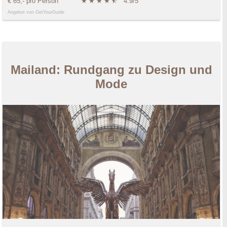
€ 65,- pro Person
★
★
★
★
★
☆
4.9/5
Angebot von GetYourGuide
Mailand: Rundgang zu Design und
Mode