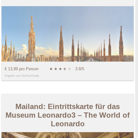
€ 13,99 pro Person
★
★
★
★
☆
☆
3.8/5
Angebot von GetYourGuide
Mailand: Eintrittskarte für das
Museum Leonardo3 – The World of
Leonardo