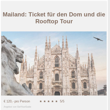
Mailand: Ticket für den Dom und die
Rooftop Tour
€ 120,- pro Person
★ ★ ★ ★ ★
5/5
Angebot von GetYourGuide