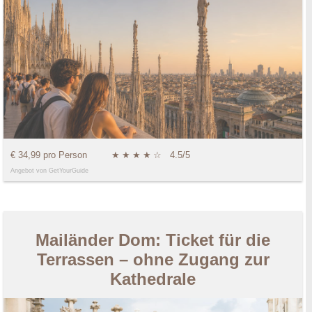
€ 34,99 pro Person
★
★
★
★
☆
4.5/5
Angebot von GetYourGuide
Mailänder Dom: Ticket für die
Terrassen – ohne Zugang zur
Kathedrale