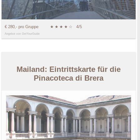
€ 280,- pro Gruppe
★
★
★
★
☆
4/5
Angebot von GetYourGuide
Mailand: Eintrittskarte für die
Pinacoteca di Brera