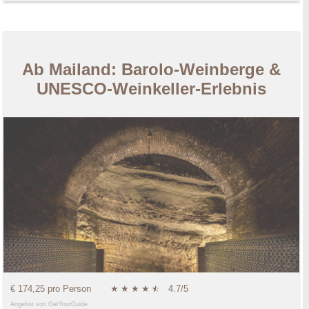
Ab Mailand: Barolo-Weinberge &
UNESCO-Weinkeller-Erlebnis
€ 174,25 pro Person
★
★
★
★
★
☆
4.7/5
Angebot von GetYourGuide