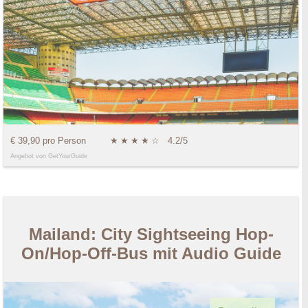
€ 39,90 pro Person
★
★
★
★
☆
4.2/5
Angebot von GetYourGuide
Mailand: City Sightseeing Hop-
On/Hop-Off-Bus mit Audio Guide