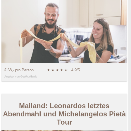
€ 68,- pro Person
★
★
★
★
★
☆
4.9/5
Angebot von GetYourGuide
Mailand: Leonardos letztes
Abendmahl und Michelangelos Pietà
Tour