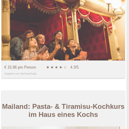
€ 15,96 pro Person
★
★
★
★
☆
4.3/5
Angebot von GetYourGuide
Mailand: Pasta- & Tiramisu-Kochkurs
im Haus eines Kochs