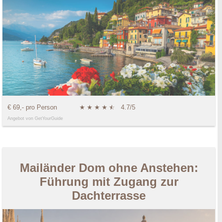
€ 69,- pro Person
★
★
★
★
★
☆
4.7/5
Angebot von GetYourGuide
Mailänder Dom ohne Anstehen:
Führung mit Zugang zur
Dachterrasse