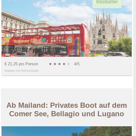
Bestseller
€ 21,25 pro Person
★
★
★
★
☆
4/5
Angebot von GetYourGuide
Ab Mailand: Privates Boot auf dem
Comer See, Bellagio und Lugano