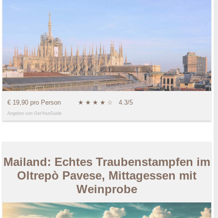
€ 19,90 pro Person
★
★
★
★
☆
4.3/5
Angebot von GetYourGuide
Mailand: Echtes Traubenstampfen im
Oltrepò Pavese, Mittagessen mit
Weinprobe