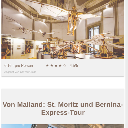
€ 16,- pro Person
★
★
★
★
☆
4.5/5
Angebot von GetYourGuide
Von Mailand: St. Moritz und Bernina-
Express-Tour