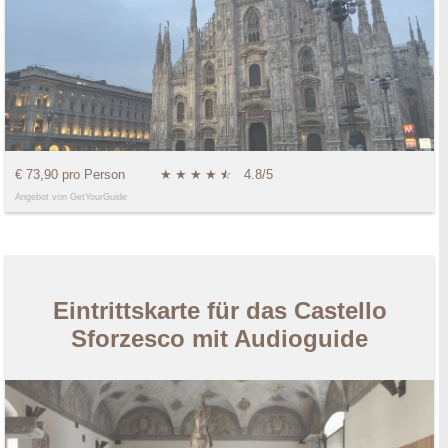
€ 73,90 pro Person
★
★
★
★
★
☆
4.8/5
Angebot von GetYourGuide
Eintrittskarte für das Castello
Sforzesco mit Audioguide