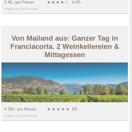
€ 40,- pro Person
★
★
★
★
☆
4.4/5
Angebot von GetYourGuide
Von Mailand aus: Ganzer Tag in
Franciacorta. 2 Weinkellereien &
Mittagessen
€ 330,- pro Person
★ ★ ★ ★ ★
5/5
Angebot von GetYourGuide