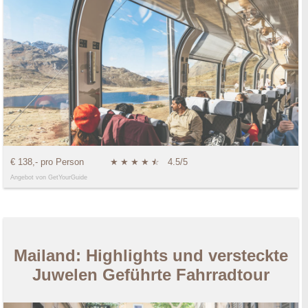
€ 138,- pro Person
★
★
★
★
★
☆
4.5/5
Angebot von GetYourGuide
Mailand: Highlights und versteckte
Juwelen Geführte Fahrradtour