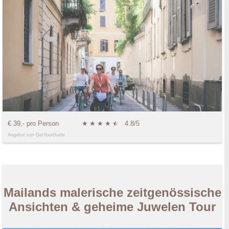
€ 39,- pro Person
★
★
★
★
★
☆
4.8/5
Angebot von GetYourGuide
Mailands malerische zeitgenössische
Ansichten & geheime Juwelen Tour