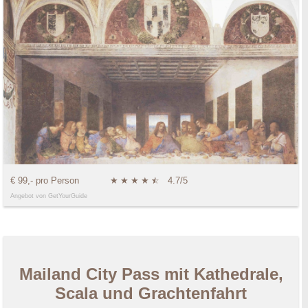
€ 99,- pro Person
★
★
★
★
★
☆
4.7/5
Angebot von GetYourGuide
Mailand City Pass mit Kathedrale,
Scala und Grachtenfahrt