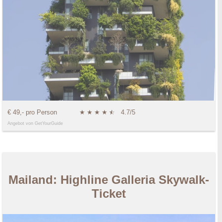
€ 49,- pro Person
★
★
★
★
★
☆
4.7/5
Angebot von GetYourGuide
Mailand: Highline Galleria Skywalk-
Ticket