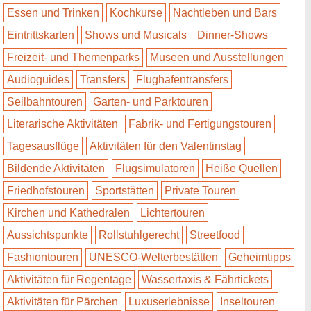
Essen und Trinken
Kochkurse
Nachtleben und Bars
Eintrittskarten
Shows und Musicals
Dinner-Shows
Freizeit- und Themenparks
Museen und Ausstellungen
Audioguides
Transfers
Flughafentransfers
Seilbahntouren
Garten- und Parktouren
Literarische Aktivitäten
Fabrik- und Fertigungstouren
Tagesausflüge
Aktivitäten für den Valentinstag
Bildende Aktivitäten
Flugsimulatoren
Heiße Quellen
Friedhofstouren
Sportstätten
Private Touren
Kirchen und Kathedralen
Lichtertouren
Aussichtspunkte
Rollstuhlgerecht
Streetfood
Fashiontouren
UNESCO-Welterbestätten
Geheimtipps
Aktivitäten für Regentage
Wassertaxis & Fährtickets
Aktivitäten für Pärchen
Luxuserlebnisse
Inseltouren