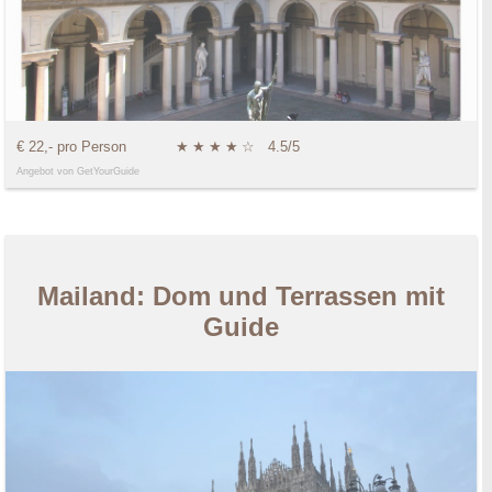
€ 22,- pro Person
★
★
★
★
☆
4.5/5
Angebot von GetYourGuide
Mailand: Dom und Terrassen mit
Guide