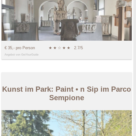
€ 35,- pro Person
★
★
☆
★
★
2.7/5
Angebot von GetYourGuide
Kunst im Park: Paint • n Sip im Parco
Sempione