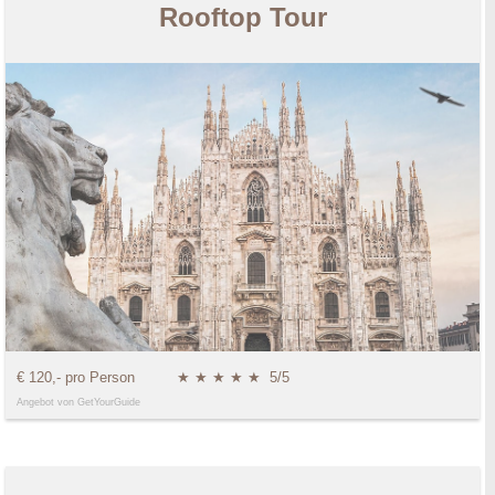
Rooftop Tour
€ 120,- pro Person
★ ★ ★ ★ ★
5/5
Angebot von GetYourGuide