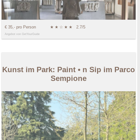
€ 35,- pro Person
★
★
☆
★
★
2.7/5
Angebot von GetYourGuide
Kunst im Park: Paint • n Sip im Parco
Sempione