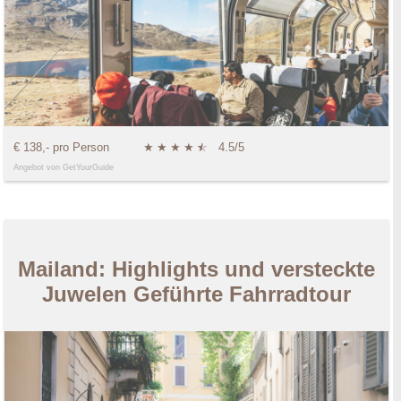
€ 138,- pro Person
★
★
★
★
★
☆
4.5/5
Angebot von GetYourGuide
Mailand: Highlights und versteckte
Juwelen Geführte Fahrradtour