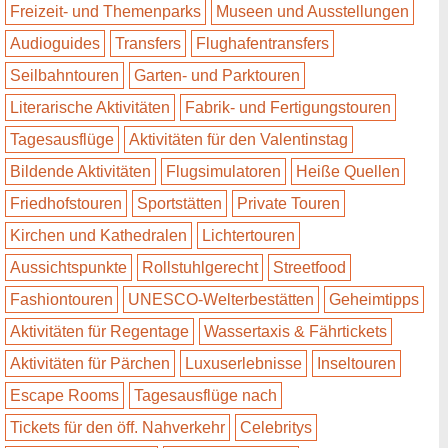
Freizeit- und Themenparks
Museen und Ausstellungen
Audioguides
Transfers
Flughafentransfers
Seilbahntouren
Garten- und Parktouren
Literarische Aktivitäten
Fabrik- und Fertigungstouren
Tagesausflüge
Aktivitäten für den Valentinstag
Bildende Aktivitäten
Flugsimulatoren
Heiße Quellen
Friedhofstouren
Sportstätten
Private Touren
Kirchen und Kathedralen
Lichtertouren
Aussichtspunkte
Rollstuhlgerecht
Streetfood
Fashiontouren
UNESCO-Welterbestätten
Geheimtipps
Aktivitäten für Regentage
Wassertaxis & Fährtickets
Aktivitäten für Pärchen
Luxuserlebnisse
Inseltouren
Escape Rooms
Tagesausflüge nach
Tickets für den öff. Nahverkehr
Celebritys