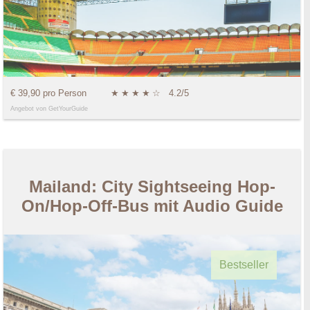
€ 39,90 pro Person
★
★
★
★
☆
4.2/5
Angebot von GetYourGuide
Mailand: City Sightseeing Hop-
On/Hop-Off-Bus mit Audio Guide
Bestseller