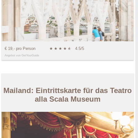
€ 19,- pro Person
★
★
★
★
★
☆
4.5/5
Angebot von GetYourGuide
Mailand: Eintrittskarte für das Teatro
alla Scala Museum