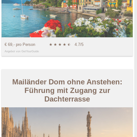
€ 69,- pro Person
★
★
★
★
★
☆
4.7/5
Angebot von GetYourGuide
Mailänder Dom ohne Anstehen:
Führung mit Zugang zur
Dachterrasse