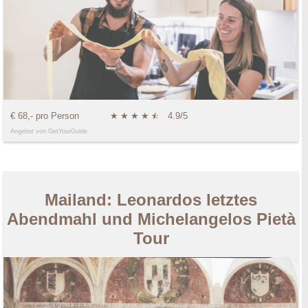
€ 68,- pro Person
★
★
★
★
★
☆
4.9/5
Angebot von GetYourGuide
Mailand: Leonardos letztes
Abendmahl und Michelangelos Pietà
Tour