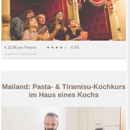
€ 15,96 pro Person
★
★
★
★
☆
4.3/5
Angebot von GetYourGuide
Mailand: Pasta- & Tiramisu-Kochkurs
im Haus eines Kochs