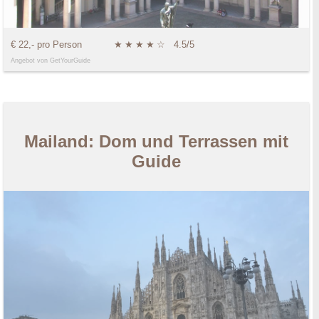
€ 22,- pro Person
★
★
★
★
☆
4.5/5
Angebot von GetYourGuide
Mailand: Dom und Terrassen mit
Guide