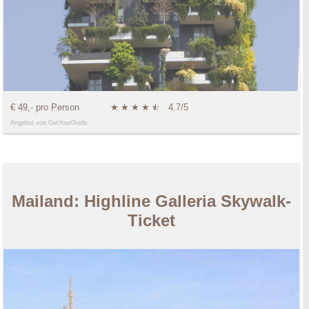
€ 49,- pro Person
★
★
★
★
★
☆
4.7/5
Angebot von GetYourGuide
Mailand: Highline Galleria Skywalk-
Ticket