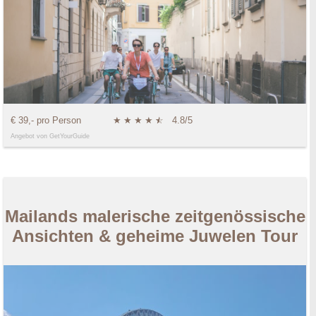
€ 39,- pro Person
★
★
★
★
★
☆
4.8/5
Angebot von GetYourGuide
Mailands malerische zeitgenössische
Ansichten & geheime Juwelen Tour