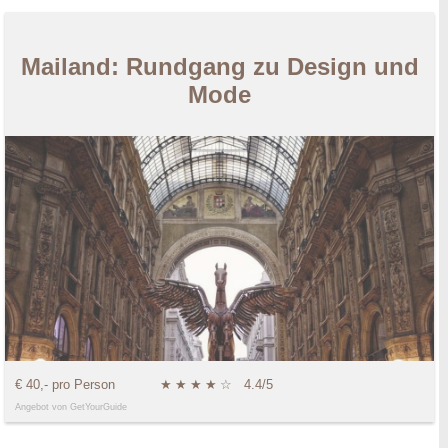
Mailand: Rundgang zu Design und
Mode
€ 40,- pro Person
★
★
★
★
☆
4.4/5
Angebot von GetYourGuide