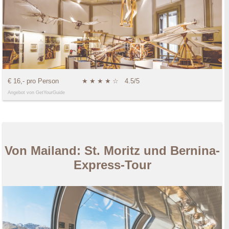
€ 16,- pro Person
★
★
★
★
☆
4.5/5
Angebot von GetYourGuide
Von Mailand: St. Moritz und Bernina-
Express-Tour