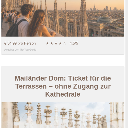
€ 34,99 pro Person
★
★
★
★
☆
4.5/5
Angebot von GetYourGuide
Mailänder Dom: Ticket für die
Terrassen – ohne Zugang zur
Kathedrale