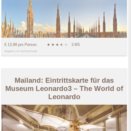
€ 13,99 pro Person
★
★
★
★
☆
☆
3.8/5
Angebot von GetYourGuide
Mailand: Eintrittskarte für das
Museum Leonardo3 – The World of
Leonardo