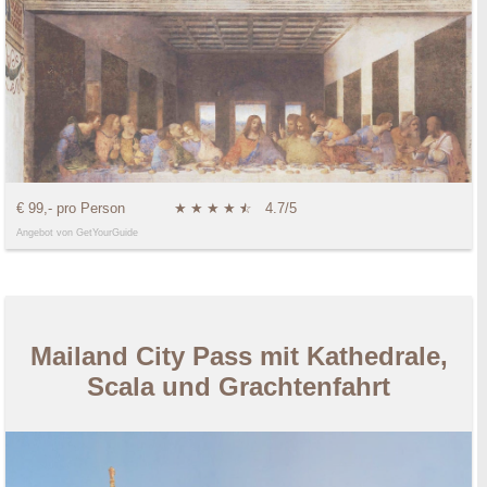
€ 99,- pro Person
★
★
★
★
★
☆
4.7/5
Angebot von GetYourGuide
Mailand City Pass mit Kathedrale,
Scala und Grachtenfahrt