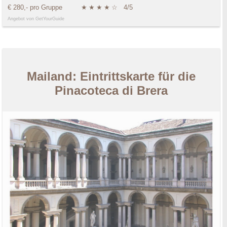
€ 280,- pro Gruppe
★
★
★
★
☆
4/5
Angebot von GetYourGuide
Mailand: Eintrittskarte für die
Pinacoteca di Brera