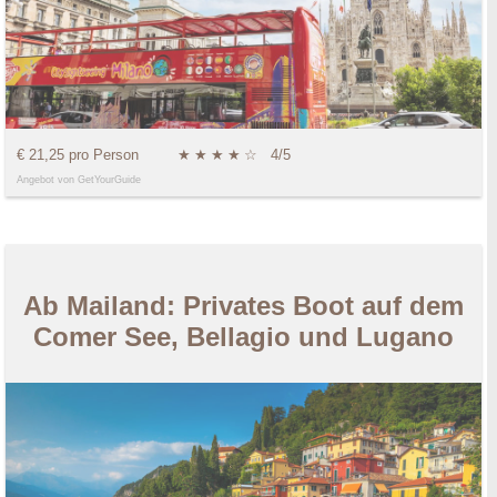
€ 21,25 pro Person
★
★
★
★
☆
4/5
Angebot von GetYourGuide
Ab Mailand: Privates Boot auf dem
Comer See, Bellagio und Lugano