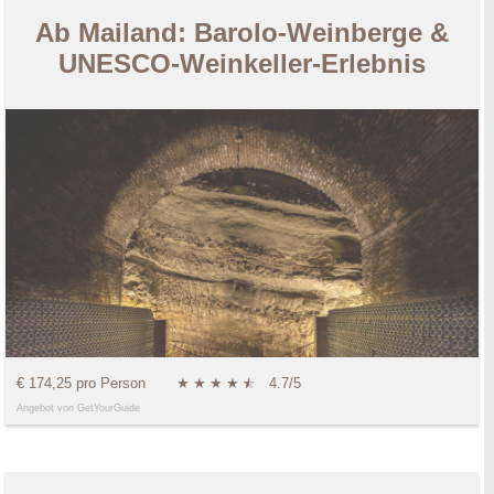
Ab Mailand: Barolo-Weinberge &
UNESCO-Weinkeller-Erlebnis
€ 174,25 pro Person
★
★
★
★
★
☆
4.7/5
Angebot von GetYourGuide