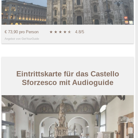
€ 73,90 pro Person
★
★
★
★
★
☆
4.8/5
Angebot von GetYourGuide
Eintrittskarte für das Castello
Sforzesco mit Audioguide