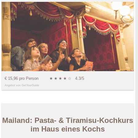
€ 15,96 pro Person
★
★
★
★
☆
4.3/5
Angebot von GetYourGuide
Mailand: Pasta- & Tiramisu-Kochkurs
im Haus eines Kochs