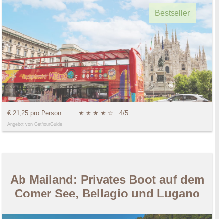
Bestseller
€ 21,25 pro Person
★
★
★
★
☆
4/5
Angebot von GetYourGuide
Ab Mailand: Privates Boot auf dem
Comer See, Bellagio und Lugano