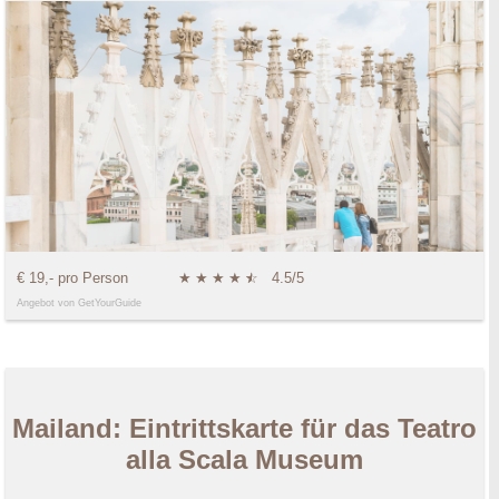
€ 19,- pro Person
★
★
★
★
★
☆
4.5/5
Angebot von GetYourGuide
Mailand: Eintrittskarte für das Teatro
alla Scala Museum