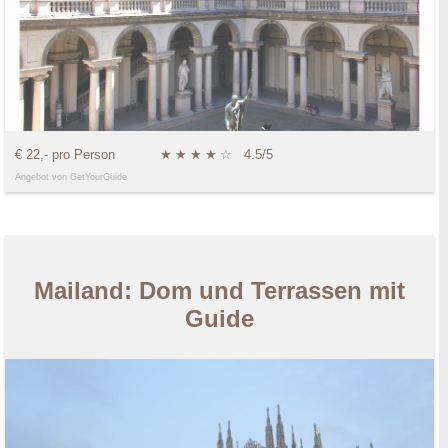
€ 22,- pro Person
★
★
★
★
☆
4.5/5
Angebot von GetYourGuide
Mailand: Dom und Terrassen mit
Guide