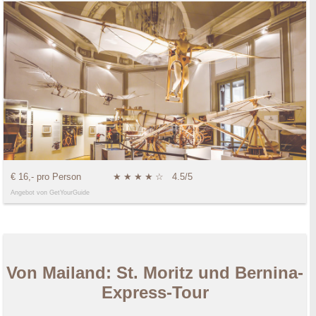
€ 16,- pro Person
★
★
★
★
☆
4.5/5
Angebot von GetYourGuide
Von Mailand: St. Moritz und Bernina-
Express-Tour