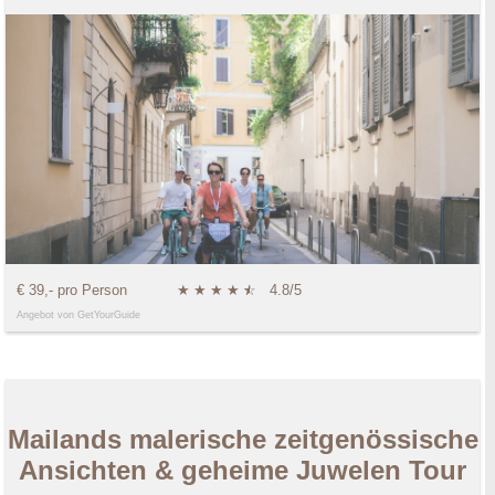
€ 39,- pro Person
★
★
★
★
★
☆
4.8/5
Angebot von GetYourGuide
Mailands malerische zeitgenössische
Ansichten & geheime Juwelen Tour