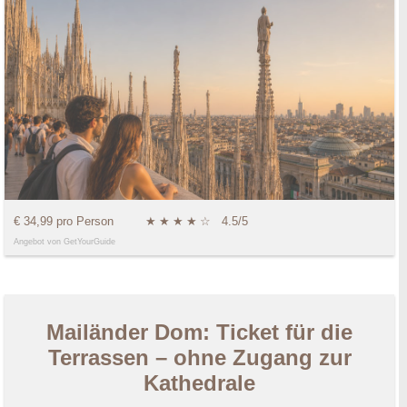
€ 34,99 pro Person
★
★
★
★
☆
4.5/5
Angebot von GetYourGuide
Mailänder Dom: Ticket für die
Terrassen – ohne Zugang zur
Kathedrale