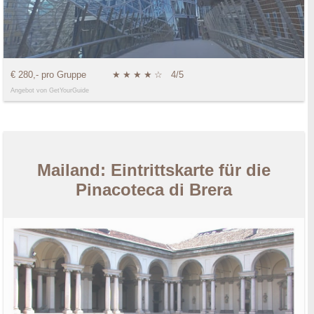
€ 280,- pro Gruppe
★
★
★
★
☆
4/5
Angebot von GetYourGuide
Mailand: Eintrittskarte für die
Pinacoteca di Brera