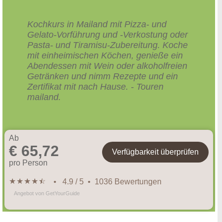
Kochkurs in Mailand mit Pizza- und
Gelato-Vorführung und -Verkostung oder
Pasta- und Tiramisu-Zubereitung. Koche
mit einheimischen Köchen, genieße ein
Abendessen mit Wein oder alkoholfreien
Getränken und nimm Rezepte und ein
Zertifikat mit nach Hause. - Touren
mailand.
Ab
€ 65,72
Verfügbarkeit überprüfen
pro Person
★
★
★
★
★
☆
• 4.9 / 5 • 1036 Bewertungen
Angebot von GetYourGuide