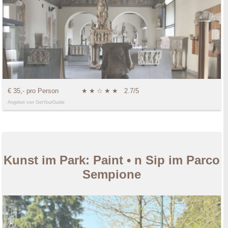
€ 35,- pro Person
★
★
☆
★
★
2.7/5
Angebot von GetYourGuide
Kunst im Park: Paint • n Sip im Parco
Sempione