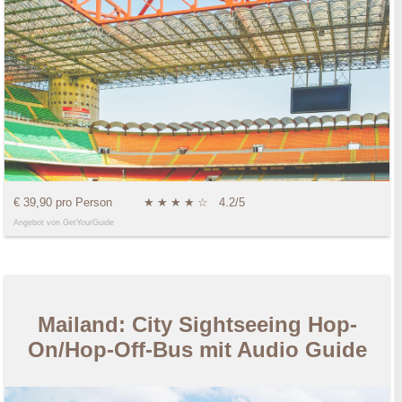
€ 39,90 pro Person
★
★
★
★
☆
4.2/5
Angebot von GetYourGuide
Mailand: City Sightseeing Hop-
On/Hop-Off-Bus mit Audio Guide