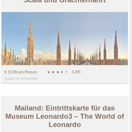
€ 13,99 pro Person
★
★
★
★
☆
☆
3.8/5
Angebot von GetYourGuide
Mailand: Eintrittskarte für das
Museum Leonardo3 – The World of
Leonardo