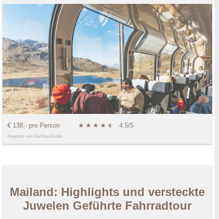
€ 138,- pro Person
★
★
★
★
★
☆
4.5/5
Angebot von GetYourGuide
Mailand: Highlights und versteckte
Juwelen Geführte Fahrradtour