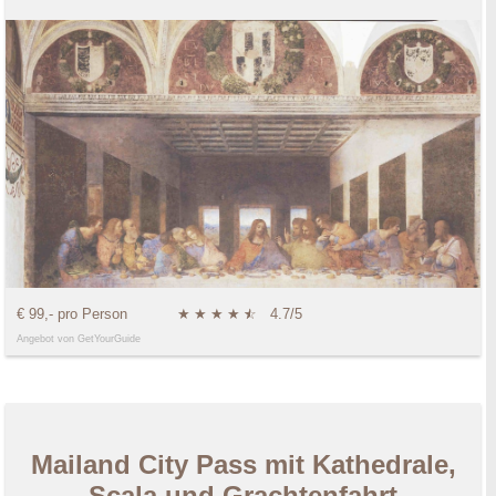
€ 99,- pro Person
★
★
★
★
★
☆
4.7/5
Angebot von GetYourGuide
Mailand City Pass mit Kathedrale,
Scala und Grachtenfahrt