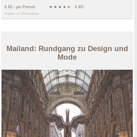
€ 65,- pro Person
★
★
★
★
★
☆
4.9/5
Angebot von GetYourGuide
Mailand: Rundgang zu Design und
Mode