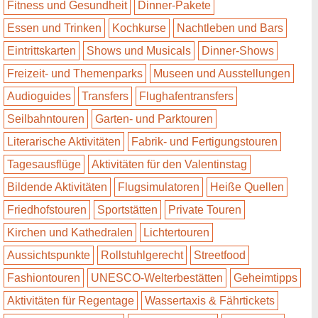
Fitness und Gesundheit
Dinner-Pakete
Essen und Trinken
Kochkurse
Nachtleben und Bars
Eintrittskarten
Shows und Musicals
Dinner-Shows
Freizeit- und Themenparks
Museen und Ausstellungen
Audioguides
Transfers
Flughafentransfers
Seilbahntouren
Garten- und Parktouren
Literarische Aktivitäten
Fabrik- und Fertigungstouren
Tagesausflüge
Aktivitäten für den Valentinstag
Bildende Aktivitäten
Flugsimulatoren
Heiße Quellen
Friedhofstouren
Sportstätten
Private Touren
Kirchen und Kathedralen
Lichtertouren
Aussichtspunkte
Rollstuhlgerecht
Streetfood
Fashiontouren
UNESCO-Welterbestätten
Geheimtipps
Aktivitäten für Regentage
Wassertaxis & Fährtickets