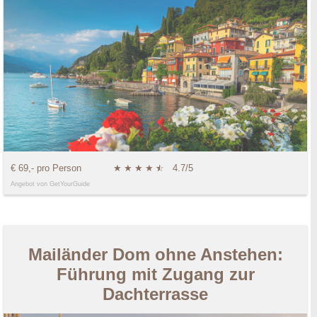
€ 69,- pro Person
★
★
★
★
★
☆
4.7/5
Angebot von GetYourGuide
Mailänder Dom ohne Anstehen:
Führung mit Zugang zur
Dachterrasse