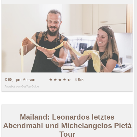
€ 68,- pro Person
★
★
★
★
★
☆
4.9/5
Angebot von GetYourGuide
Mailand: Leonardos letztes
Abendmahl und Michelangelos Pietà
Tour