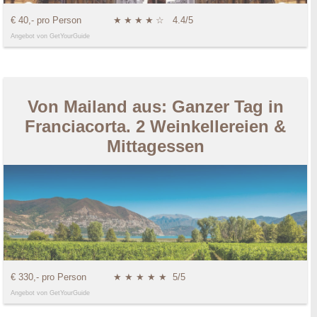
€ 40,- pro Person
★
★
★
★
☆
4.4/5
Angebot von GetYourGuide
Von Mailand aus: Ganzer Tag in
Franciacorta. 2 Weinkellereien &
Mittagessen
€ 330,- pro Person
★ ★ ★ ★ ★
5/5
Angebot von GetYourGuide