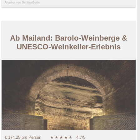
Angebot von GetYourGuide
Ab Mailand: Barolo-Weinberge &
UNESCO-Weinkeller-Erlebnis
€ 174,25 pro Person
★
★
★
★
★
☆
4.7/5