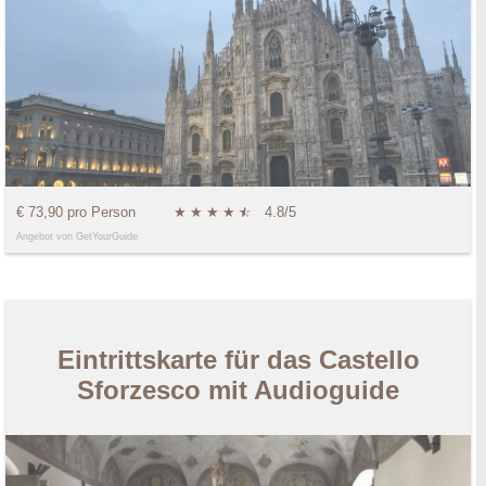
€ 73,90 pro Person
★
★
★
★
★
☆
4.8/5
Angebot von GetYourGuide
Eintrittskarte für das Castello
Sforzesco mit Audioguide