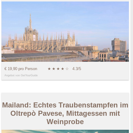
€ 19,90 pro Person
★
★
★
★
☆
4.3/5
Angebot von GetYourGuide
Mailand: Echtes Traubenstampfen im
Oltrepò Pavese, Mittagessen mit
Weinprobe