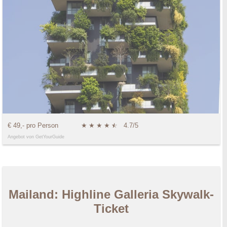
€ 49,- pro Person
★
★
★
★
★
☆
4.7/5
Angebot von GetYourGuide
Mailand: Highline Galleria Skywalk-
Ticket