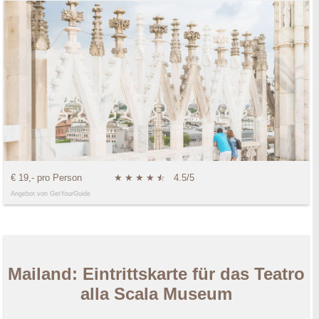
€ 19,- pro Person
★
★
★
★
★
☆
4.5/5
Angebot von GetYourGuide
Mailand: Eintrittskarte für das Teatro
alla Scala Museum