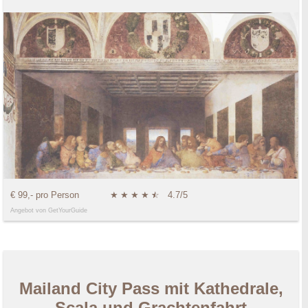
€ 99,- pro Person
★
★
★
★
★
☆
4.7/5
Angebot von GetYourGuide
Mailand City Pass mit Kathedrale,
Scala und Grachtenfahrt