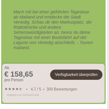
Mach mit bei einer geführten Tagestour
ab Mailand und entdecke die Stadt
Venedig. Schau dir den Markusplatz, die
Rialtobrücke und andere
Sehenswürdigkeiten an, bevor du deine
Tagestour mit einer Bootsfahrt auf der
Lagune von Venedig abschließt. - Touren
mailand.
Ab
€ 158,65
Verfügbarkeit überprüfen
pro Person
★
★
★
★
★
☆
• 4.7 / 5 • 300 Bewertungen
Angebot von GetYourGuide