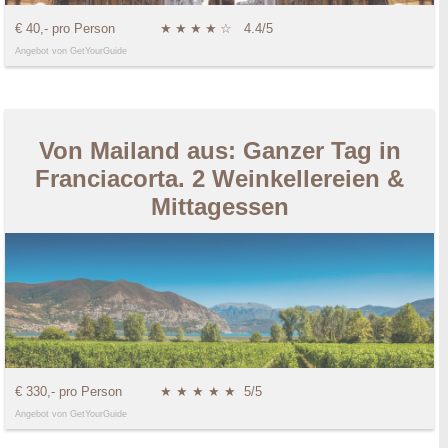
€ 40,- pro Person
★
★
★
★
☆
4.4/5
Angebot von GetYourGuide
Von Mailand aus: Ganzer Tag in
Franciacorta. 2 Weinkellereien &
Mittagessen
€ 330,- pro Person
★ ★ ★ ★ ★
5/5
Angebot von GetYourGuide