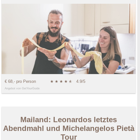
€ 68,- pro Person
★
★
★
★
★
☆
4.9/5
Angebot von GetYourGuide
Mailand: Leonardos letztes
Abendmahl und Michelangelos Pietà
Tour