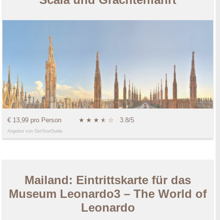
€ 13,99 pro Person
★
★
★
★
☆
☆
3.8/5
Angebot von GetYourGuide
Mailand: Eintrittskarte für das
Museum Leonardo3 – The World of
Leonardo