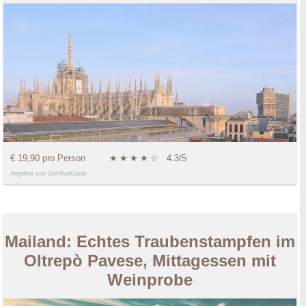
€ 19,90 pro Person
★
★
★
★
☆
4.3/5
Angebot von GetYourGuide
Mailand: Echtes Traubenstampfen im
Oltrepò Pavese, Mittagessen mit
Weinprobe