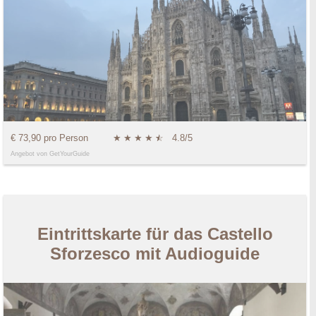
€ 73,90 pro Person
★
★
★
★
★
☆
4.8/5
Angebot von GetYourGuide
Eintrittskarte für das Castello
Sforzesco mit Audioguide