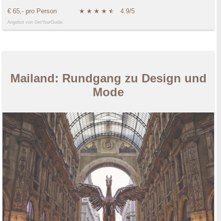
€ 65,- pro Person
★
★
★
★
★
☆
4.9/5
Angebot von GetYourGuide
Mailand: Rundgang zu Design und
Mode