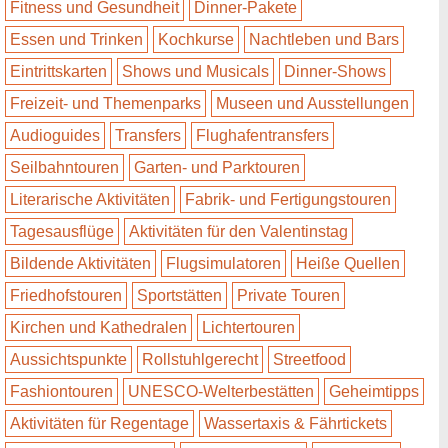
Fitness und Gesundheit
Dinner-Pakete
Essen und Trinken
Kochkurse
Nachtleben und Bars
Eintrittskarten
Shows und Musicals
Dinner-Shows
Freizeit- und Themenparks
Museen und Ausstellungen
Audioguides
Transfers
Flughafentransfers
Seilbahntouren
Garten- und Parktouren
Literarische Aktivitäten
Fabrik- und Fertigungstouren
Tagesausflüge
Aktivitäten für den Valentinstag
Bildende Aktivitäten
Flugsimulatoren
Heiße Quellen
Friedhofstouren
Sportstätten
Private Touren
Kirchen und Kathedralen
Lichtertouren
Aussichtspunkte
Rollstuhlgerecht
Streetfood
Fashiontouren
UNESCO-Welterbestätten
Geheimtipps
Aktivitäten für Regentage
Wassertaxis & Fährtickets