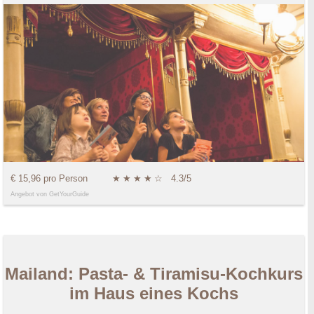
€ 15,96 pro Person
★
★
★
★
☆
4.3/5
Angebot von GetYourGuide
Mailand: Pasta- & Tiramisu-Kochkurs
im Haus eines Kochs