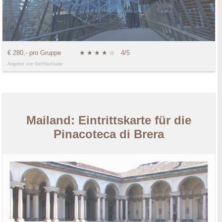
€ 280,- pro Gruppe
★
★
★
★
☆
4/5
Angebot von GetYourGuide
Mailand: Eintrittskarte für die
Pinacoteca di Brera