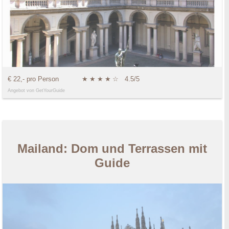
€ 22,- pro Person
★
★
★
★
☆
4.5/5
Angebot von GetYourGuide
Mailand: Dom und Terrassen mit
Guide