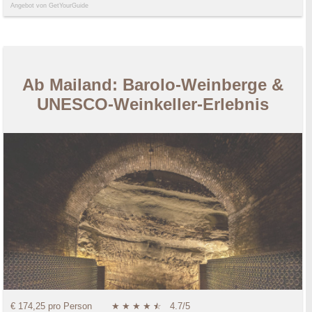
Angebot von GetYourGuide
Ab Mailand: Barolo-Weinberge &
UNESCO-Weinkeller-Erlebnis
€ 174,25 pro Person
★
★
★
★
★
☆
4.7/5