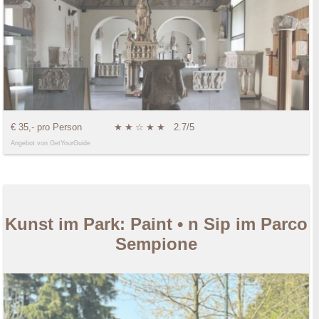
€ 35,- pro Person
★
★
☆
★
★
2.7/5
Angebot von GetYourGuide
Kunst im Park: Paint • n Sip im Parco
Sempione