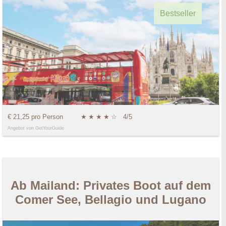
Bestseller
€ 21,25 pro Person
★
★
★
★
☆
4/5
Angebot von GetYourGuide
Ab Mailand: Privates Boot auf dem
Comer See, Bellagio und Lugano