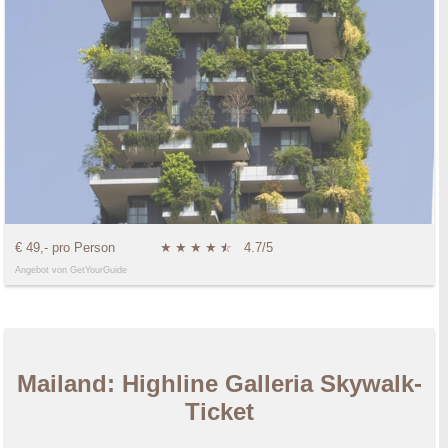
€ 49,- pro Person
★
★
★
★
★
☆
4.7/5
Angebot von GetYourGuide
Mailand: Highline Galleria Skywalk-
Ticket