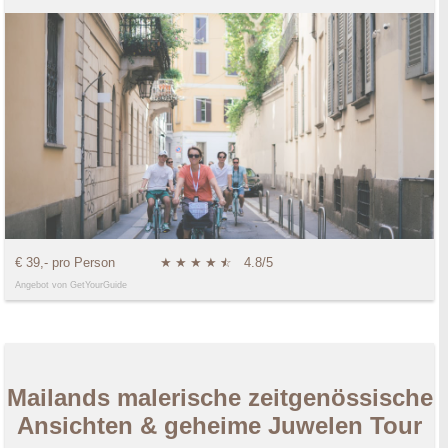
€ 39,- pro Person
★
★
★
★
★
☆
4.8/5
Angebot von GetYourGuide
Mailands malerische zeitgenössische
Ansichten & geheime Juwelen Tour