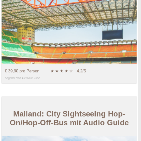
€ 39,90 pro Person
★
★
★
★
☆
4.2/5
Angebot von GetYourGuide
Mailand: City Sightseeing Hop-
On/Hop-Off-Bus mit Audio Guide