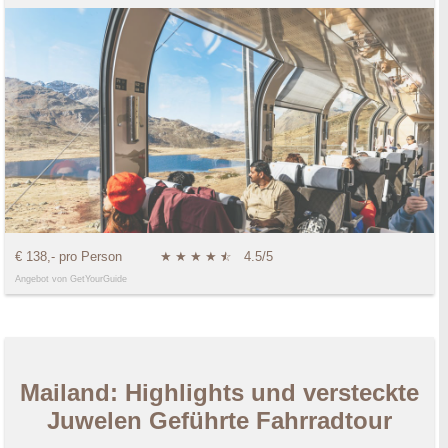
€ 138,- pro Person
★
★
★
★
★
☆
4.5/5
Angebot von GetYourGuide
Mailand: Highlights und versteckte
Juwelen Geführte Fahrradtour