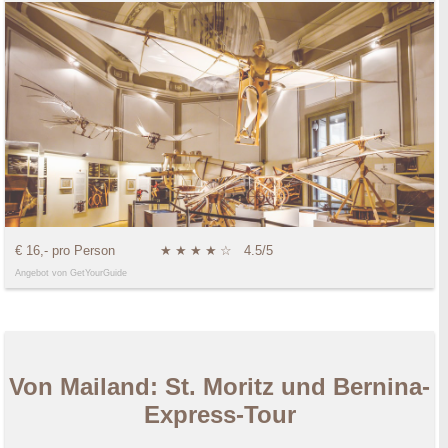
€ 16,- pro Person
★
★
★
★
☆
4.5/5
Angebot von GetYourGuide
Von Mailand: St. Moritz und Bernina-
Express-Tour