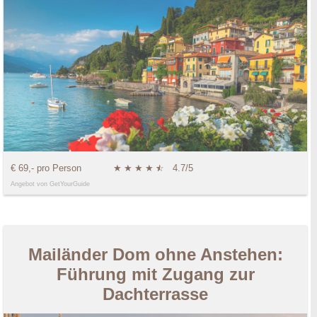
€ 69,- pro Person
★
★
★
★
★
☆
4.7/5
Angebot von GetYourGuide
Mailänder Dom ohne Anstehen:
Führung mit Zugang zur
Dachterrasse