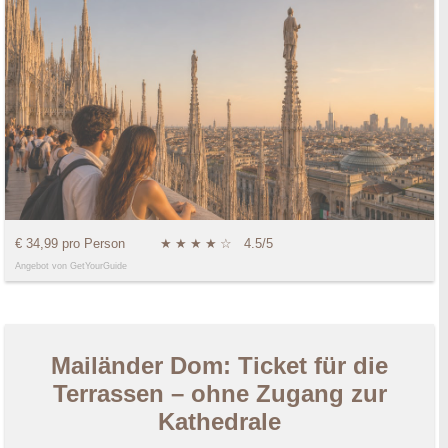
€ 34,99 pro Person
★
★
★
★
☆
4.5/5
Angebot von GetYourGuide
Mailänder Dom: Ticket für die
Terrassen – ohne Zugang zur
Kathedrale