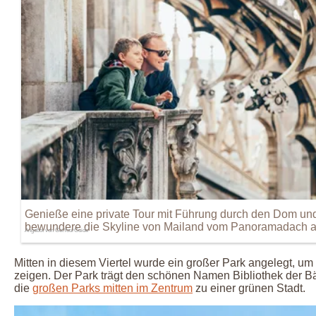
Genieße eine private Tour mit Führung durch den Dom un
bewundere die Skyline von Mailand vom Panoramadach a
Angebot von GetYourGuide
Mitten in diesem Viertel wurde ein großer Park angelegt, u
zeigen. Der Park trägt den schönen Namen Bibliothek der B
die
großen Parks mitten im Zentrum
zu einer grünen Stadt.