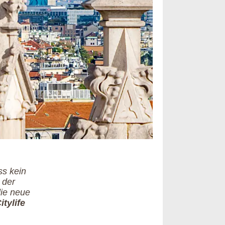
ss kein
 der
die neue
itylife