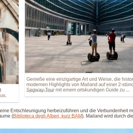
Genieße eine einzigartige Art und Weise, die histo
modernen Highlights von Mailand auf einer 2-stün
Segway-Tour mit einem ortskundigen Guide zu ...
d
Angebot von GetYourGuide
us.
m eine Entschleunigung herbeizuführen und die Verbundenheit mi
äume (
Biblioteca degli Alberi, kurz BAM
). Mailand wird durch di