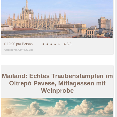
€ 19,90 pro Person
★
★
★
★
☆
4.3/5
Angebot von GetYourGuide
Mailand: Echtes Traubenstampfen im
Oltrepò Pavese, Mittagessen mit
Weinprobe