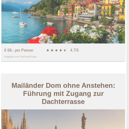
€ 69,- pro Person
★
★
★
★
★
☆
4.7/5
Angebot von GetYourGuide
Mailänder Dom ohne Anstehen:
Führung mit Zugang zur
Dachterrasse