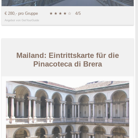
€ 280,- pro Gruppe
★
★
★
★
☆
4/5
Angebot von GetYourGuide
Mailand: Eintrittskarte für die
Pinacoteca di Brera