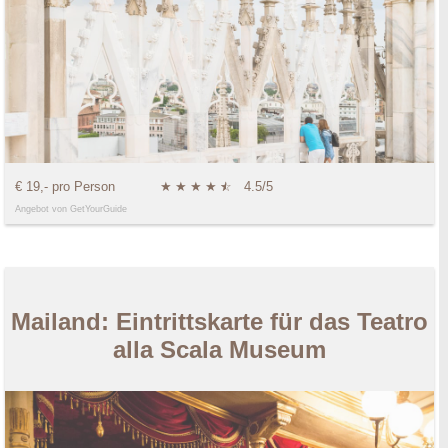
€ 19,- pro Person
★
★
★
★
★
☆
4.5/5
Angebot von GetYourGuide
Mailand: Eintrittskarte für das Teatro
alla Scala Museum