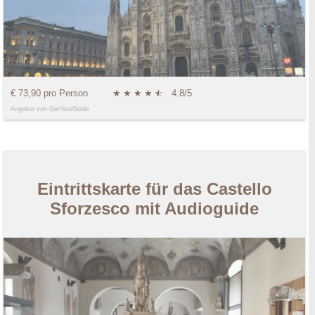
€ 73,90 pro Person
★
★
★
★
★
☆
4.8/5
Angebot von GetYourGuide
Eintrittskarte für das Castello
Sforzesco mit Audioguide