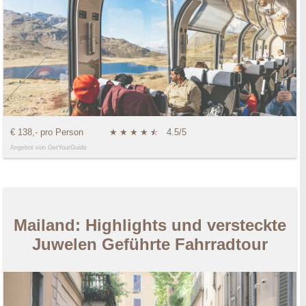
€ 138,- pro Person
★
★
★
★
★
☆
4.5/5
Angebot von GetYourGuide
Mailand: Highlights und versteckte
Juwelen Geführte Fahrradtour