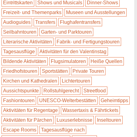
Eintrittskarten
Shows und Musicals
Dinner-Shows
Freizeit- und Themenparks
Museen und Ausstellungen
Audioguides
Transfers
Flughafentransfers
Seilbahntouren
Garten- und Parktouren
Literarische Aktivitäten
Fabrik- und Fertigungstouren
Tagesausflüge
Aktivitäten für den Valentinstag
Bildende Aktivitäten
Flugsimulatoren
Heiße Quellen
Friedhofstouren
Sportstätten
Private Touren
Kirchen und Kathedralen
Lichtertouren
Aussichtspunkte
Rollstuhlgerecht
Streetfood
Fashiontouren
UNESCO-Welterbestätten
Geheimtipps
Aktivitäten für Regentage
Wassertaxis & Fährtickets
Aktivitäten für Pärchen
Luxuserlebnisse
Inseltouren
Escape Rooms
Tagesausflüge nach