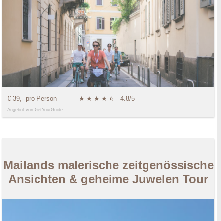
€ 39,- pro Person
★
★
★
★
★
☆
4.8/5
Angebot von GetYourGuide
Mailands malerische zeitgenössische
Ansichten & geheime Juwelen Tour