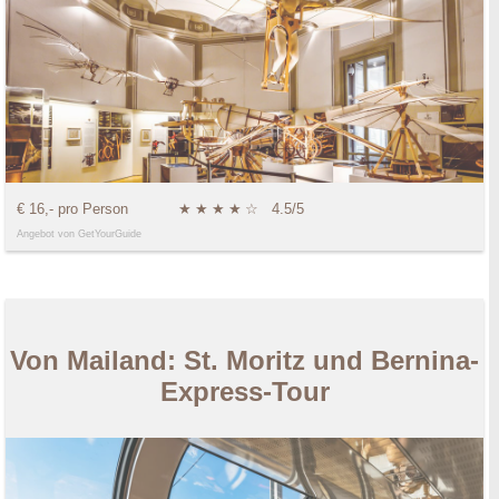
€ 16,- pro Person
★
★
★
★
☆
4.5/5
Angebot von GetYourGuide
Von Mailand: St. Moritz und Bernina-
Express-Tour