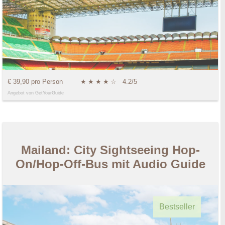
€ 39,90 pro Person
★
★
★
★
☆
4.2/5
Angebot von GetYourGuide
Mailand: City Sightseeing Hop-
On/Hop-Off-Bus mit Audio Guide
Bestseller