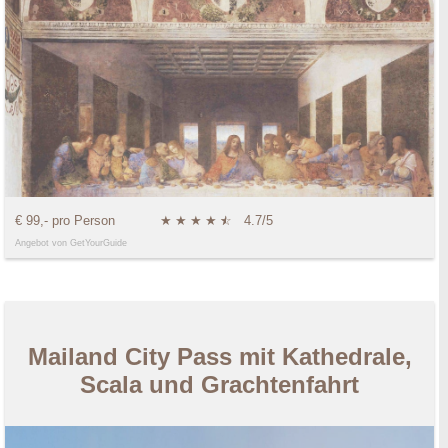
€ 99,- pro Person
★
★
★
★
★
☆
4.7/5
Angebot von GetYourGuide
Mailand City Pass mit Kathedrale,
Scala und Grachtenfahrt