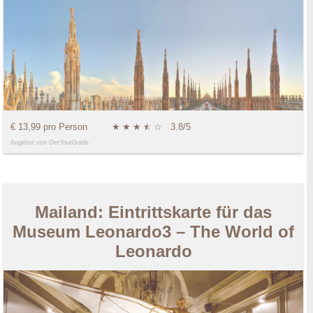
€ 13,99 pro Person
★
★
★
★
☆
☆
3.8/5
Angebot von GetYourGuide
Mailand: Eintrittskarte für das
Museum Leonardo3 – The World of
Leonardo