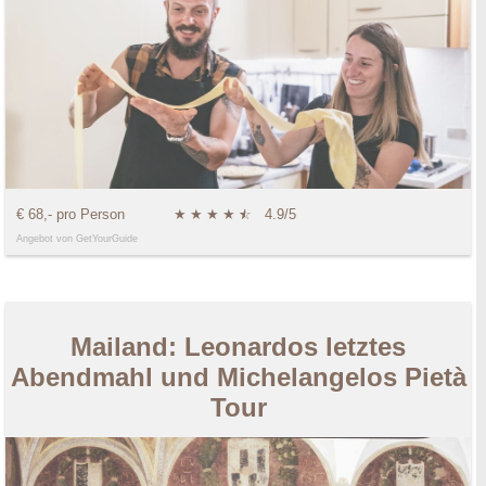
€ 68,- pro Person
★
★
★
★
★
☆
4.9/5
Angebot von GetYourGuide
Mailand: Leonardos letztes
Abendmahl und Michelangelos Pietà
Tour