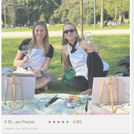
€ 65,- pro Person
★
★
★
★
★
☆
4.9/5
Angebot von GetYourGuide