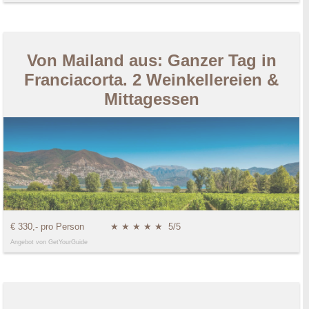
Von Mailand aus: Ganzer Tag in
Franciacorta. 2 Weinkellereien &
Mittagessen
€ 330,- pro Person
★ ★ ★ ★ ★
5/5
Angebot von GetYourGuide