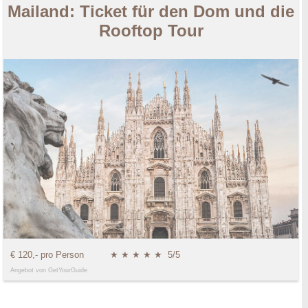
Mailand: Ticket für den Dom und die
Rooftop Tour
€ 120,- pro Person
★ ★ ★ ★ ★
5/5
Angebot von GetYourGuide