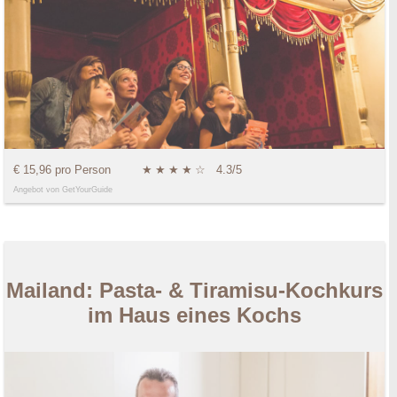
€ 15,96 pro Person
★
★
★
★
☆
4.3/5
Angebot von GetYourGuide
Mailand: Pasta- & Tiramisu-Kochkurs
im Haus eines Kochs