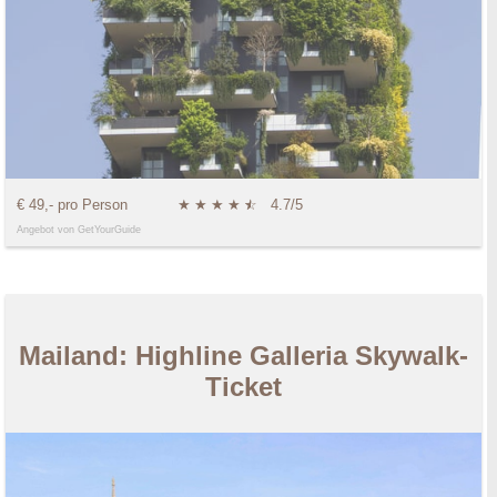
€ 49,- pro Person
★
★
★
★
★
☆
4.7/5
Angebot von GetYourGuide
Mailand: Highline Galleria Skywalk-
Ticket