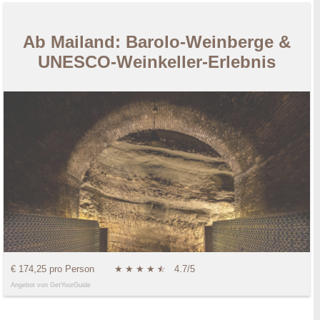
Ab Mailand: Barolo-Weinberge &
UNESCO-Weinkeller-Erlebnis
€ 174,25 pro Person
★
★
★
★
★
☆
4.7/5
Angebot von GetYourGuide