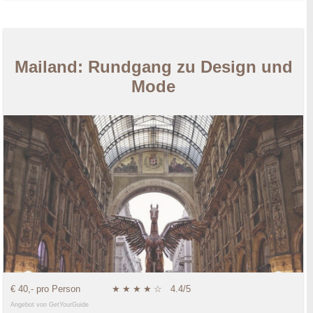
Mailand: Rundgang zu Design und
Mode
€ 40,- pro Person
★
★
★
★
☆
4.4/5
Angebot von GetYourGuide