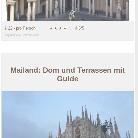
€ 22,- pro Person
★
★
★
★
☆
4.5/5
Angebot von GetYourGuide
Mailand: Dom und Terrassen mit
Guide