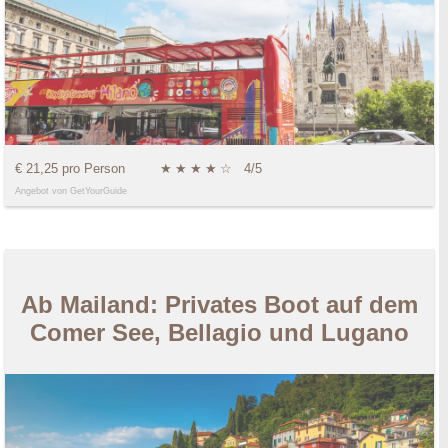
€ 21,25 pro Person
★
★
★
★
☆
4/5
Angebot von GetYourGuide
Ab Mailand: Privates Boot auf dem
Comer See, Bellagio und Lugano