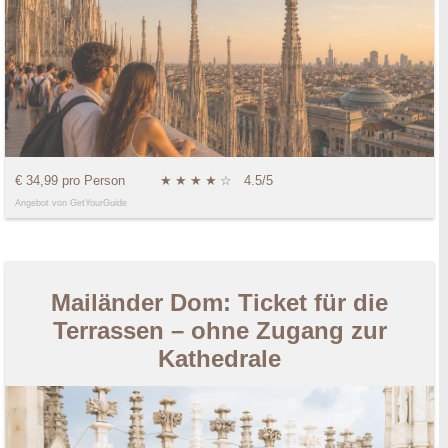
€ 34,99 pro Person
★
★
★
★
☆
4.5/5
Angebot von GetYourGuide
Mailänder Dom: Ticket für die
Terrassen – ohne Zugang zur
Kathedrale