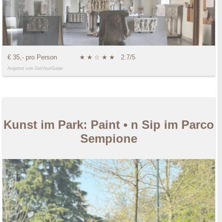
€ 35,- pro Person
★
★
☆
★
★
2.7/5
Angebot von GetYourGuide
Kunst im Park: Paint • n Sip im Parco
Sempione