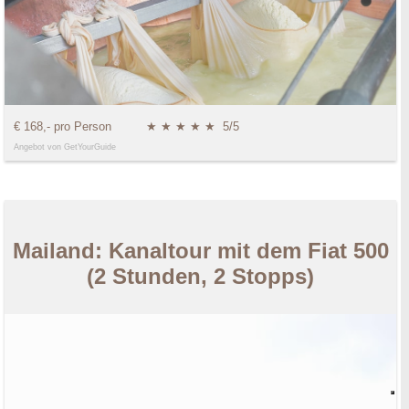
€ 168,- pro Person
★ ★ ★ ★ ★
5/5
Angebot von GetYourGuide
Mailand: Kanaltour mit dem Fiat 500
(2 Stunden, 2 Stopps)