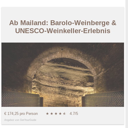
Ab Mailand: Barolo-Weinberge &
UNESCO-Weinkeller-Erlebnis
€ 174,25 pro Person
★
★
★
★
★
☆
4.7/5
Angebot von GetYourGuide