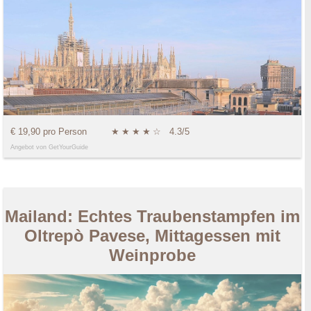
€ 19,90 pro Person
★
★
★
★
☆
4.3/5
Angebot von GetYourGuide
Mailand: Echtes Traubenstampfen im
Oltrepò Pavese, Mittagessen mit
Weinprobe