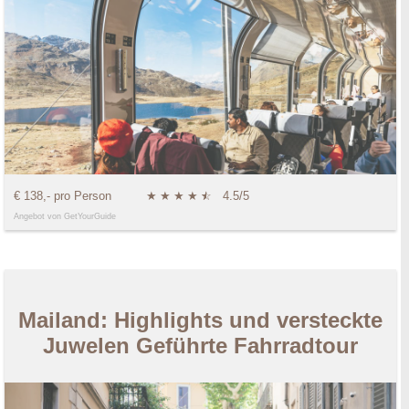
€ 138,- pro Person
★
★
★
★
★
☆
4.5/5
Angebot von GetYourGuide
Mailand: Highlights und versteckte
Juwelen Geführte Fahrradtour