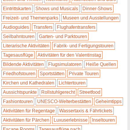
Eintrittskarten
Shows und Musicals
Dinner-Shows
Freizeit- und Themenparks
Museen und Ausstellungen
Audioguides
Transfers
Flughafentransfers
Seilbahntouren
Garten- und Parktouren
Literarische Aktivitäten
Fabrik- und Fertigungstouren
Tagesausflüge
Aktivitäten für den Valentinstag
Bildende Aktivitäten
Flugsimulatoren
Heiße Quellen
Friedhofstouren
Sportstätten
Private Touren
Kirchen und Kathedralen
Lichtertouren
Aussichtspunkte
Rollstuhlgerecht
Streetfood
Fashiontouren
UNESCO-Welterbestätten
Geheimtipps
Aktivitäten für Regentage
Wassertaxis & Fährtickets
Aktivitäten für Pärchen
Luxuserlebnisse
Inseltouren
Escape Rooms
Tagesausflüge nach