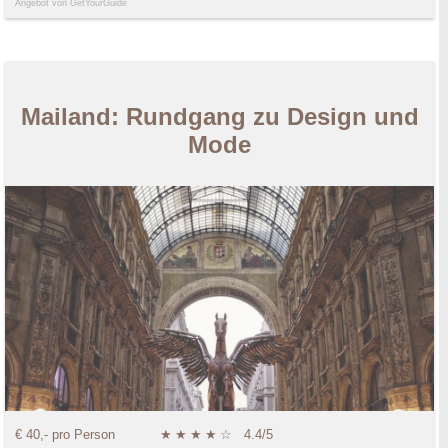
Angebot von GetYourGuide
Mailand: Rundgang zu Design und
Mode
€ 40,- pro Person
★
★
★
★
☆
4.4/5