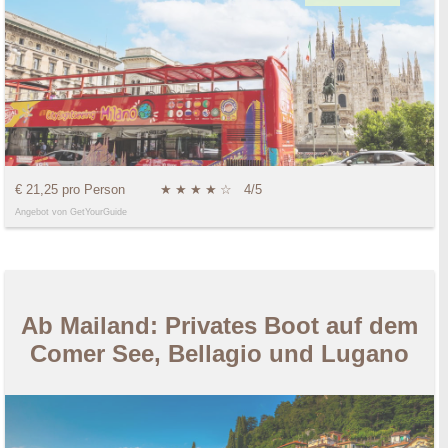
€ 21,25 pro Person
★
★
★
★
☆
4/5
Angebot von GetYourGuide
Ab Mailand: Privates Boot auf dem
Comer See, Bellagio und Lugano