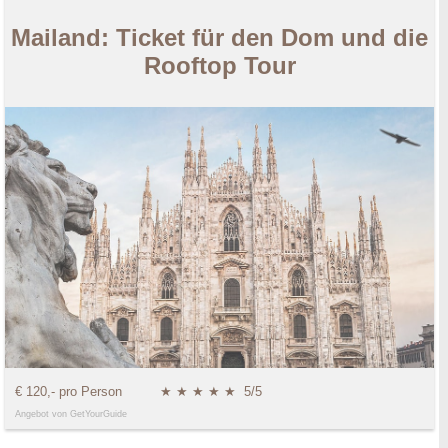
Mailand: Ticket für den Dom und die
Rooftop Tour
€ 120,- pro Person
★ ★ ★ ★ ★
5/5
Angebot von GetYourGuide