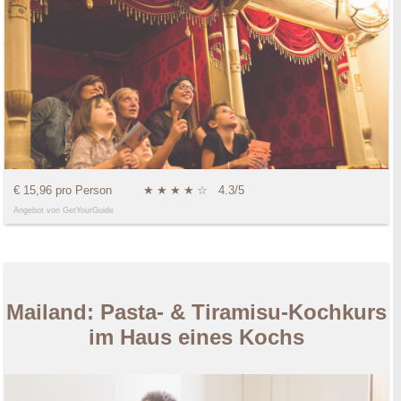
€ 15,96 pro Person
★
★
★
★
☆
4.3/5
Angebot von GetYourGuide
Mailand: Pasta- & Tiramisu-Kochkurs
im Haus eines Kochs