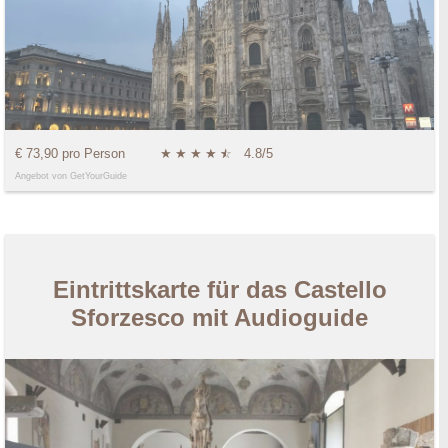
€ 73,90 pro Person
★
★
★
★
★
☆
4.8/5
Angebot von GetYourGuide
Eintrittskarte für das Castello
Sforzesco mit Audioguide