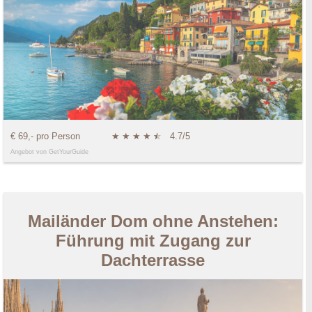
€ 69,- pro Person
★
★
★
★
★
☆
4.7/5
Angebot von GetYourGuide
Mailänder Dom ohne Anstehen:
Führung mit Zugang zur
Dachterrasse