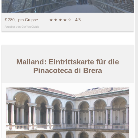
€ 280,- pro Gruppe
★
★
★
★
☆
4/5
Angebot von GetYourGuide
Mailand: Eintrittskarte für die
Pinacoteca di Brera