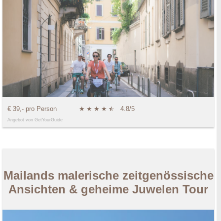
€ 39,- pro Person
★
★
★
★
★
☆
4.8/5
Angebot von GetYourGuide
Mailands malerische zeitgenössische
Ansichten & geheime Juwelen Tour