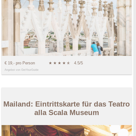
€ 19,- pro Person
★
★
★
★
★
☆
4.5/5
Angebot von GetYourGuide
Mailand: Eintrittskarte für das Teatro
alla Scala Museum