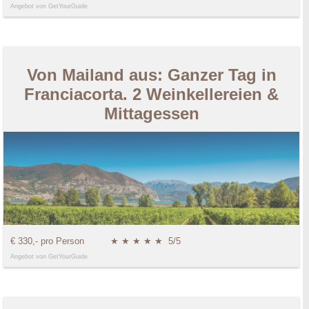
Angebot von GetYourGuide
Von Mailand aus: Ganzer Tag in
Franciacorta. 2 Weinkellereien &
Mittagessen
€ 330,- pro Person
★ ★ ★ ★ ★
5/5
Angebot von GetYourGuide