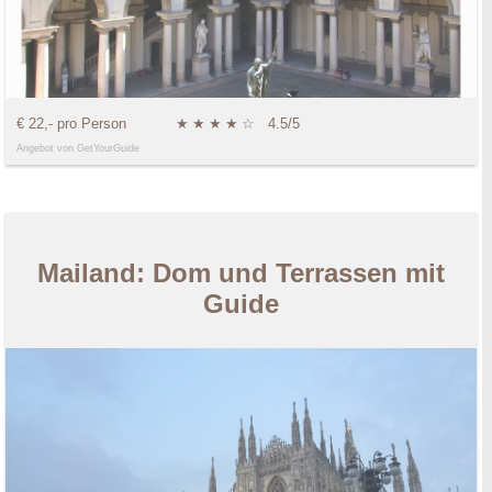
€ 22,- pro Person
★
★
★
★
☆
4.5/5
Angebot von GetYourGuide
Mailand: Dom und Terrassen mit
Guide