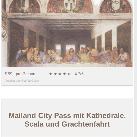
€ 99,- pro Person
★
★
★
★
★
☆
4.7/5
Angebot von GetYourGuide
Mailand City Pass mit Kathedrale,
Scala und Grachtenfahrt