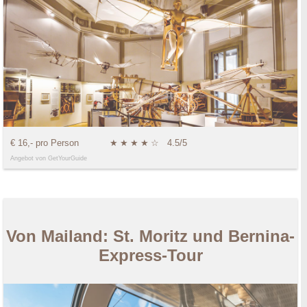
€ 16,- pro Person
★
★
★
★
☆
4.5/5
Angebot von GetYourGuide
Von Mailand: St. Moritz und Bernina-
Express-Tour