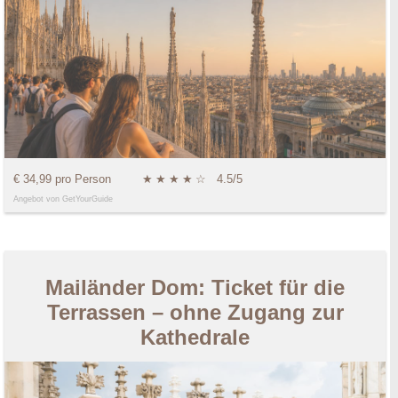
€ 34,99 pro Person
★
★
★
★
☆
4.5/5
Angebot von GetYourGuide
Mailänder Dom: Ticket für die
Terrassen – ohne Zugang zur
Kathedrale