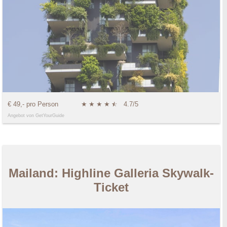
€ 49,- pro Person
★
★
★
★
★
☆
4.7/5
Angebot von GetYourGuide
Mailand: Highline Galleria Skywalk-
Ticket