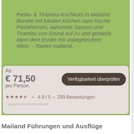
Pasta- & Tiramisu-Kochkurs in Mailand:
Bereite mit lokalen Köchen zwei frische
Pastaformen, saisonale Saucen und
Tiramisu von Grund auf zu und genieße
dann dein Essen mit unbegrenztem
Wein. - Touren mailand.
Ab
€ 71,50
Verfügbarkeit überprüfen
pro Person
★
★
★
★
★
☆
• 4.9 / 5 • 299 Bewertungen
Angebot von GetYourGuide
Mailand Führungen und Ausflüge