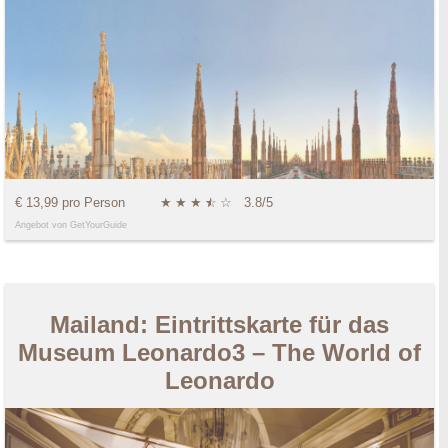
€ 13,99 pro Person
★
★
★
★
☆
☆
3.8/5
Angebot von GetYourGuide
Mailand: Eintrittskarte für das
Museum Leonardo3 – The World of
Leonardo