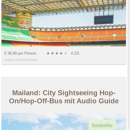
€ 39,90 pro Person
★
★
★
★
☆
4.2/5
Angebot von GetYourGuide
Mailand: City Sightseeing Hop-
On/Hop-Off-Bus mit Audio Guide
Bestseller