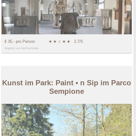
€ 35,- pro Person
★
★
☆
★
★
2.7/5
Angebot von GetYourGuide
Kunst im Park: Paint • n Sip im Parco
Sempione