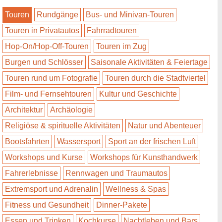
Touren
Rundgänge
Bus- und Minivan-Touren
Touren in Privatautos
Fahrradtouren
Hop-On/Hop-Off-Touren
Touren im Zug
Burgen und Schlösser
Saisonale Aktivitäten & Feiertage
Touren rund um Fotografie
Touren durch die Stadtviertel
Film- und Fernsehtouren
Kultur und Geschichte
Architektur
Archäologie
Religiöse & spirituelle Aktivitäten
Natur und Abenteuer
Bootsfahrten
Wassersport
Sport an der frischen Luft
Workshops und Kurse
Workshops für Kunsthandwerk
Fahrerlebnisse
Rennwagen und Traumautos
Extremsport und Adrenalin
Wellness & Spas
Fitness und Gesundheit
Dinner-Pakete
Essen und Trinken
Kochkurse
Nachtleben und Bars