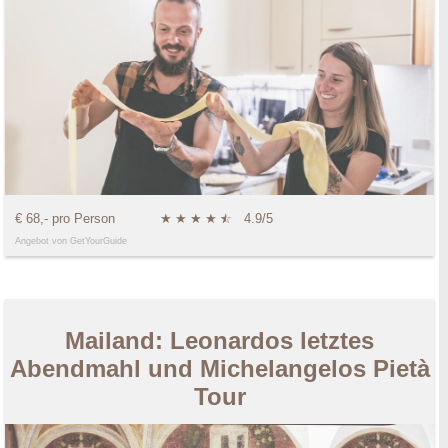
€ 68,- pro Person
★
★
★
★
★
☆
4.9/5
Angebot von GetYourGuide
Mailand: Leonardos letztes
Abendmahl und Michelangelos Pietà
Tour