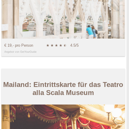
€ 19,- pro Person
★
★
★
★
★
☆
4.5/5
Angebot von GetYourGuide
Mailand: Eintrittskarte für das Teatro
alla Scala Museum