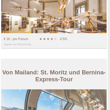
€ 16,- pro Person
★
★
★
★
☆
4.5/5
Angebot von GetYourGuide
Von Mailand: St. Moritz und Bernina-
Express-Tour