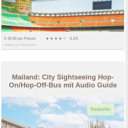
€ 39,90 pro Person
★
★
★
★
☆
4.2/5
Angebot von GetYourGuide
Mailand: City Sightseeing Hop-
On/Hop-Off-Bus mit Audio Guide
Bestseller