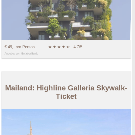
€ 49,- pro Person
★
★
★
★
★
☆
4.7/5
Angebot von GetYourGuide
Mailand: Highline Galleria Skywalk-
Ticket