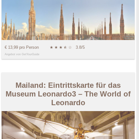
€ 13,99 pro Person
★
★
★
★
☆
☆
3.8/5
Angebot von GetYourGuide
Mailand: Eintrittskarte für das
Museum Leonardo3 – The World of
Leonardo