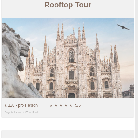
Rooftop Tour
€ 120,- pro Person
★ ★ ★ ★ ★
5/5
Angebot von GetYourGuide