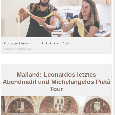
€ 68,- pro Person
★
★
★
★
★
☆
4.9/5
Angebot von GetYourGuide
Mailand: Leonardos letztes
Abendmahl und Michelangelos Pietà
Tour