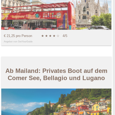
€ 21,25 pro Person
★
★
★
★
☆
4/5
Angebot von GetYourGuide
Ab Mailand: Privates Boot auf dem
Comer See, Bellagio und Lugano