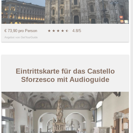
€ 73,90 pro Person
★
★
★
★
★
☆
4.8/5
Angebot von GetYourGuide
Eintrittskarte für das Castello
Sforzesco mit Audioguide