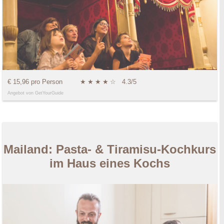
€ 15,96 pro Person
★
★
★
★
☆
4.3/5
Angebot von GetYourGuide
Mailand: Pasta- & Tiramisu-Kochkurs
im Haus eines Kochs