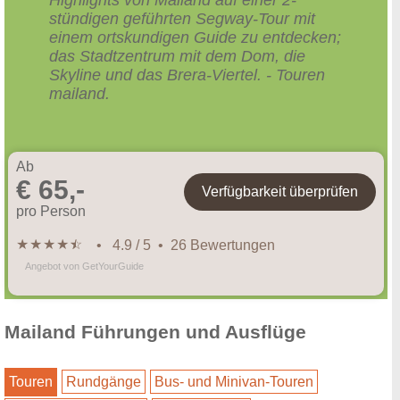
stündigen geführten Segway-Tour mit
einem ortskundigen Guide zu entdecken;
das Stadtzentrum mit dem Dom, die
Skyline und das Brera-Viertel. - Touren
mailand.
Ab
€ 65,-
Verfügbarkeit überprüfen
pro Person
★
★
★
★
★
☆
• 4.9 / 5 • 26 Bewertungen
Angebot von GetYourGuide
Mailand Führungen und Ausflüge
Touren
Rundgänge
Bus- und Minivan-Touren