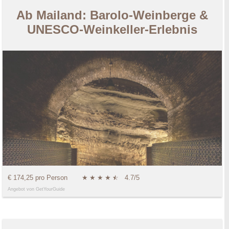
Ab Mailand: Barolo-Weinberge &
UNESCO-Weinkeller-Erlebnis
€ 174,25 pro Person
★
★
★
★
★
☆
4.7/5
Angebot von GetYourGuide