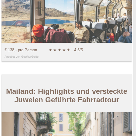
€ 138,- pro Person
★
★
★
★
★
☆
4.5/5
Angebot von GetYourGuide
Mailand: Highlights und versteckte
Juwelen Geführte Fahrradtour