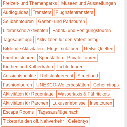
Freizeit- und Themenparks
Museen und Ausstellungen
Audioguides
Transfers
Flughafentransfers
Seilbahntouren
Garten- und Parktouren
Literarische Aktivitäten
Fabrik- und Fertigungstouren
Tagesausflüge
Aktivitäten für den Valentinstag
Bildende Aktivitäten
Flugsimulatoren
Heiße Quellen
Friedhofstouren
Sportstätten
Private Touren
Kirchen und Kathedralen
Lichtertouren
Aussichtspunkte
Rollstuhlgerecht
Streetfood
Fashiontouren
UNESCO-Welterbestätten
Geheimtipps
Aktivitäten für Regentage
Wassertaxis & Fährtickets
Aktivitäten für Pärchen
Luxuserlebnisse
Inseltouren
Escape Rooms
Tagesausflüge nach
Tickets für den öff. Nahverkehr
Celebritys