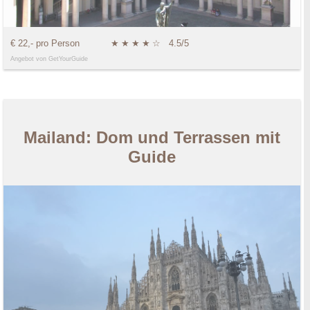
€ 22,- pro Person
★
★
★
★
☆
4.5/5
Angebot von GetYourGuide
Mailand: Dom und Terrassen mit
Guide