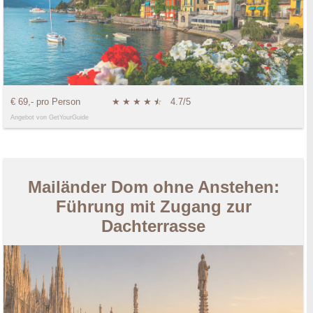
€ 69,- pro Person
★
★
★
★
★
☆
4.7/5
Angebot von GetYourGuide
Mailänder Dom ohne Anstehen:
Führung mit Zugang zur
Dachterrasse