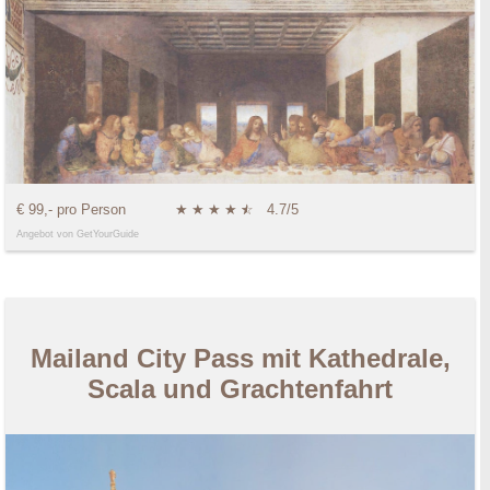
€ 99,- pro Person
★
★
★
★
★
☆
4.7/5
Angebot von GetYourGuide
Mailand City Pass mit Kathedrale,
Scala und Grachtenfahrt