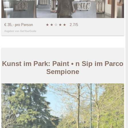
€ 35,- pro Person
★
★
☆
★
★
2.7/5
Angebot von GetYourGuide
Kunst im Park: Paint • n Sip im Parco
Sempione