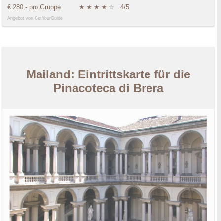
€ 280,- pro Gruppe
★
★
★
★
☆
4/5
Angebot von GetYourGuide
Mailand: Eintrittskarte für die
Pinacoteca di Brera