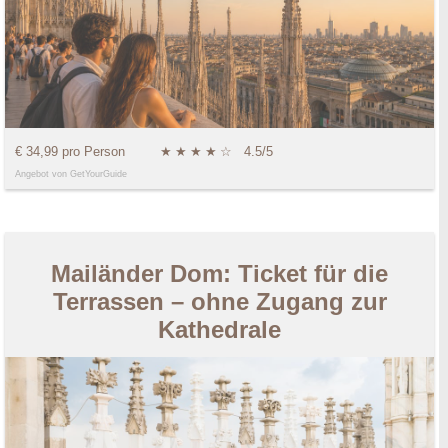
€ 34,99 pro Person
★
★
★
★
☆
4.5/5
Angebot von GetYourGuide
Mailänder Dom: Ticket für die
Terrassen – ohne Zugang zur
Kathedrale