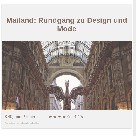
Mailand: Rundgang zu Design und
Mode
€ 40,- pro Person
★
★
★
★
☆
4.4/5
Angebot von GetYourGuide