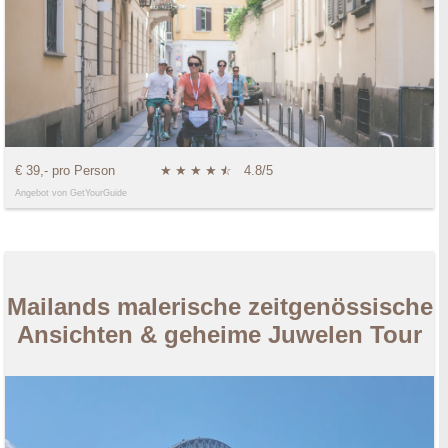
€ 39,- pro Person
★
★
★
★
★
☆
4.8/5
Angebot von GetYourGuide
Mailands malerische zeitgenössische
Ansichten & geheime Juwelen Tour