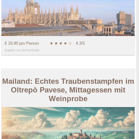
€ 19,90 pro Person
★
★
★
★
☆
4.3/5
Angebot von GetYourGuide
Mailand: Echtes Traubenstampfen im
Oltrepò Pavese, Mittagessen mit
Weinprobe