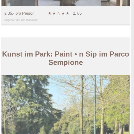
€ 35,- pro Person
★
★
☆
★
★
2.7/5
Angebot von GetYourGuide
Kunst im Park: Paint • n Sip im Parco
Sempione