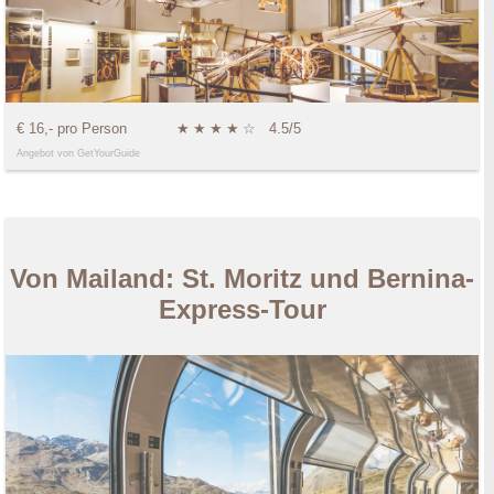
€ 16,- pro Person
★
★
★
★
☆
4.5/5
Angebot von GetYourGuide
Von Mailand: St. Moritz und Bernina-
Express-Tour