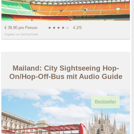
€ 39,90 pro Person
★
★
★
★
☆
4.2/5
Angebot von GetYourGuide
Mailand: City Sightseeing Hop-
On/Hop-Off-Bus mit Audio Guide
Bestseller