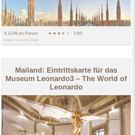
€ 13,99 pro Person
★
★
★
★
☆
☆
3.8/5
Angebot von GetYourGuide
Mailand: Eintrittskarte für das
Museum Leonardo3 – The World of
Leonardo