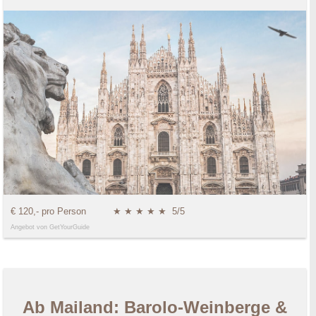
€ 120,- pro Person
★ ★ ★ ★ ★
5/5
Angebot von GetYourGuide
Ab Mailand: Barolo-Weinberge &