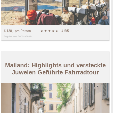
€ 138,- pro Person
★
★
★
★
★
☆
4.5/5
Angebot von GetYourGuide
Mailand: Highlights und versteckte
Juwelen Geführte Fahrradtour