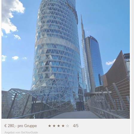
€ 280,- pro Gruppe
★
★
★
★
☆
4/5
Angebot von GetYourGuide