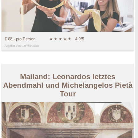
€ 68,- pro Person
★
★
★
★
★
☆
4.9/5
Angebot von GetYourGuide
Mailand: Leonardos letztes
Abendmahl und Michelangelos Pietà
Tour