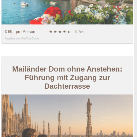
€ 69,- pro Person
★
★
★
★
★
☆
4.7/5
Angebot von GetYourGuide
Mailänder Dom ohne Anstehen:
Führung mit Zugang zur
Dachterrasse