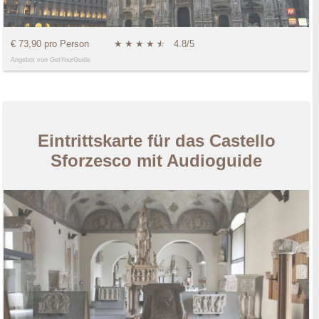
€ 73,90 pro Person
★
★
★
★
★
☆
4.8/5
Angebot von GetYourGuide
Eintrittskarte für das Castello
Sforzesco mit Audioguide