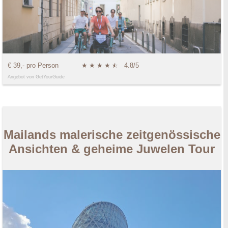
€ 39,- pro Person
★
★
★
★
★
☆
4.8/5
Angebot von GetYourGuide
Mailands malerische zeitgenössische
Ansichten & geheime Juwelen Tour