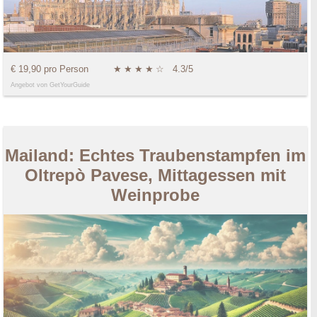
€ 19,90 pro Person
★
★
★
★
☆
4.3/5
Angebot von GetYourGuide
Mailand: Echtes Traubenstampfen im
Oltrepò Pavese, Mittagessen mit
Weinprobe