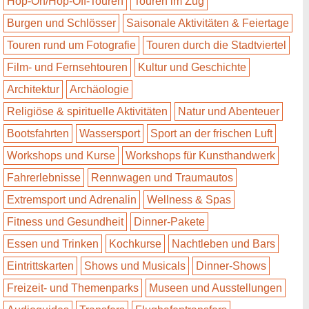
Hop-On/Hop-Off-Touren
Touren im Zug
Burgen und Schlösser
Saisonale Aktivitäten & Feiertage
Touren rund um Fotografie
Touren durch die Stadtviertel
Film- und Fernsehtouren
Kultur und Geschichte
Architektur
Archäologie
Religiöse & spirituelle Aktivitäten
Natur und Abenteuer
Bootsfahrten
Wassersport
Sport an der frischen Luft
Workshops und Kurse
Workshops für Kunsthandwerk
Fahrerlebnisse
Rennwagen und Traumautos
Extremsport und Adrenalin
Wellness & Spas
Fitness und Gesundheit
Dinner-Pakete
Essen und Trinken
Kochkurse
Nachtleben und Bars
Eintrittskarten
Shows und Musicals
Dinner-Shows
Freizeit- und Themenparks
Museen und Ausstellungen