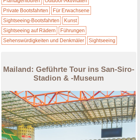
Plantagentouren
Outdoor-Aktivitäten
Private Bootsfahrten
Für Erwachsene
Sightseeing-Bootsfahrten
Kunst
Sightseeing auf Rädern
Führungen
Sehenswürdigkeiten und Denkmäler
Sightseeing
Mailand: Geführte Tour ins San-Siro-
Stadion & -Museum