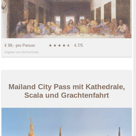
€ 99,- pro Person
★
★
★
★
★
☆
4.7/5
Angebot von GetYourGuide
Mailand City Pass mit Kathedrale,
Scala und Grachtenfahrt