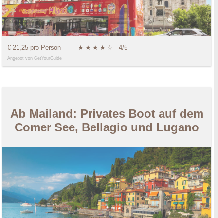
€ 21,25 pro Person
★
★
★
★
☆
4/5
Angebot von GetYourGuide
Ab Mailand: Privates Boot auf dem
Comer See, Bellagio und Lugano