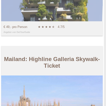
€ 49,- pro Person
★
★
★
★
★
☆
4.7/5
Angebot von GetYourGuide
Mailand: Highline Galleria Skywalk-
Ticket