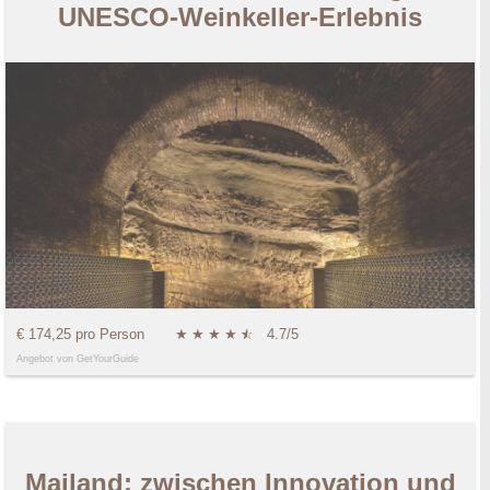
UNESCO-Weinkeller-Erlebnis
€ 174,25 pro Person
★
★
★
★
★
☆
4.7/5
Angebot von GetYourGuide
Mailand: zwischen Innovation und