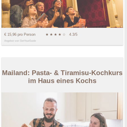
€ 15,96 pro Person
★
★
★
★
☆
4.3/5
Angebot von GetYourGuide
Mailand: Pasta- & Tiramisu-Kochkurs
im Haus eines Kochs