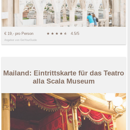
€ 19,- pro Person
★
★
★
★
★
☆
4.5/5
Angebot von GetYourGuide
Mailand: Eintrittskarte für das Teatro
alla Scala Museum