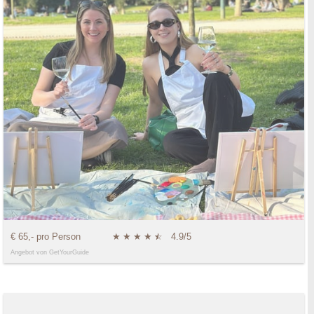
€ 65,- pro Person
★
★
★
★
★
☆
4.9/5
Angebot von GetYourGuide