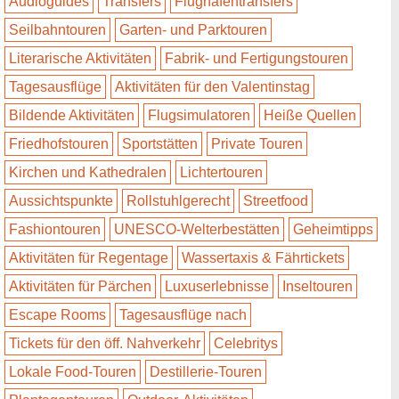
Audioguides
Transfers
Flughafentransfers
Seilbahntouren
Garten- und Parktouren
Literarische Aktivitäten
Fabrik- und Fertigungstouren
Tagesausflüge
Aktivitäten für den Valentinstag
Bildende Aktivitäten
Flugsimulatoren
Heiße Quellen
Friedhofstouren
Sportstätten
Private Touren
Kirchen und Kathedralen
Lichtertouren
Aussichtspunkte
Rollstuhlgerecht
Streetfood
Fashiontouren
UNESCO-Welterbestätten
Geheimtipps
Aktivitäten für Regentage
Wassertaxis & Fährtickets
Aktivitäten für Pärchen
Luxuserlebnisse
Inseltouren
Escape Rooms
Tagesausflüge nach
Tickets für den öff. Nahverkehr
Celebritys
Lokale Food-Touren
Destillerie-Touren