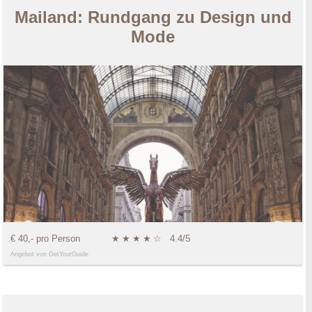
Mailand: Rundgang zu Design und
Mode
€ 40,- pro Person
★
★
★
★
☆
4.4/5
Angebot von GetYourGuide