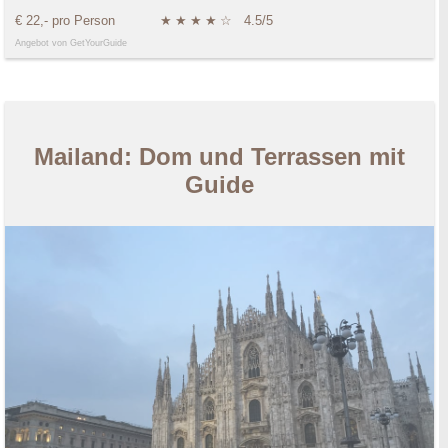
€ 22,- pro Person
★
★
★
★
☆
4.5/5
Angebot von GetYourGuide
Mailand: Dom und Terrassen mit
Guide