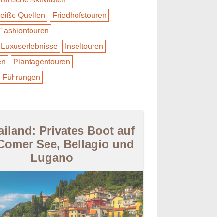
eiße Quellen
Friedhofstouren
Fashiontouren
Luxuserlebnisse
Inseltouren
en
Plantagentouren
Führungen
iland: Privates Boot auf
Comer See, Bellagio und
Lugano