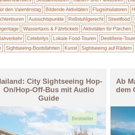
für den Valentinstag
Bildende Aktivitäten
Flugsimulatoren
H
ichtertouren
Aussichtspunkte
Rollstuhlgerecht
Streetfood
Regentage
Wassertaxis & Fährtickets
Aktivitäten für Pärchen
 Nahverkehr
Celebritys
Lokale Food-Touren
Destillerie-Tour
e
Sightseeing-Bootsfahrten
Kunst
Sightseeing auf Rädern
ailand: City Sightseeing Hop-
Ab Ma
On/Hop-Off-Bus mit Audio
dem 
Guide
Bestseller