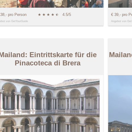
138,- pro Person
★
★
★
★
★
☆
4.5/5
€ 39,- pro P
ebot von GetYourGuide
Angebot von Get
Mailand: Eintrittskarte für die
Mailan
Pinacoteca di Brera