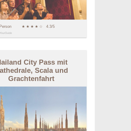
 Person
★
★
★
★
☆
4.3/5
YourGuide
ailand City Pass mit
athedrale, Scala und
Grachtenfahrt