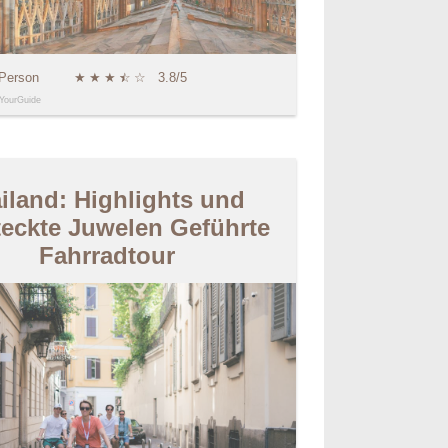
 Person
★
★
★
★
☆
☆
3.8/5
YourGuide
iland: Highlights und
teckte Juwelen Geführte
Fahrradtour