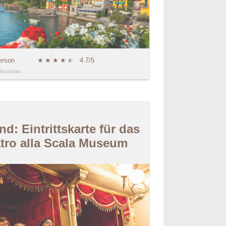
erson
★
★
★
★
★
☆
4.7/5
YourGuide
nd: Eintrittskarte für das
tro alla Scala Museum