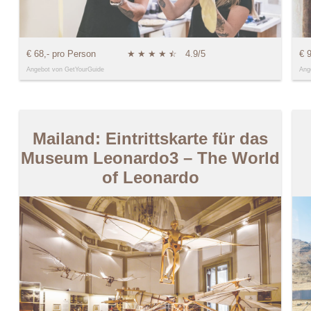
€ 68,- pro Person
★
★
★
★
★
☆
4.9/5
€ 
Angebot von GetYourGuide
Ang
Mailand: Eintrittskarte für das
Museum Leonardo3 – The World
of Leonardo