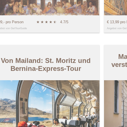
99,- pro Person
★
★
★
★
★
☆
4.7/5
€ 13,99 pro
ebot von GetYourGuide
Angebot von Get
Ma
Von Mailand: St. Moritz und
vers
Bernina-Express-Tour