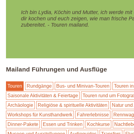
Ich bin Lydia, Köchin und Mutter, ich werde mi
dir kochen und euch zeigen, wie man frische P
zubereitet. - Touren mailand.
Mailand Führungen und Ausflüge
Touren
Rundgänge
Bus- und Minivan-Touren
Touren in
Saisonale Aktivitäten & Feiertage
Touren rund um Fotogra
Archäologie
Religiöse & spirituelle Aktivitäten
Natur und
Workshops für Kunsthandwerk
Fahrerlebnisse
Rennwage
Dinner-Pakete
Essen und Trinken
Kochkurse
Nachtleb
Museen und Ausstellungen
Audioguides
Transfers
Flu