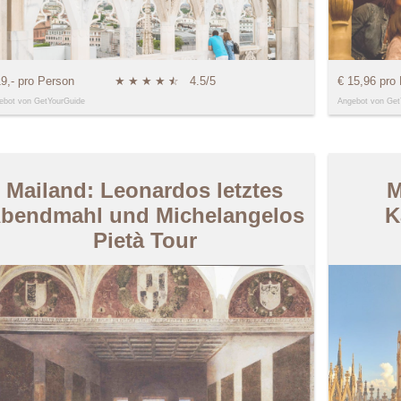
19,- pro Person
★
★
★
★
★
☆
4.5/5
€ 15,96 pro
ebot von GetYourGuide
Angebot von Get
Mailand: Leonardos letztes
M
bendmahl und Michelangelos
K
Pietà Tour