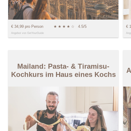
€ 34,99 pro Person
★
★
★
★
☆
4.5/5
€ 
Angebot von GetYourGuide
Ang
Mailand: Pasta- & Tiramisu-
A
Kochkurs im Haus eines Kochs