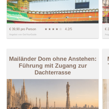
€ 39,90 pro Person
★
★
★
★
☆
4.2/5
€ 
Angebot von GetYourGuide
Ang
Mailänder Dom ohne Anstehen:
Führung mit Zugang zur
Dachterrasse