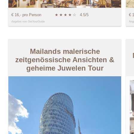
€ 16,- pro Person
★
★
★
★
☆
4.5/5
€ 
Angebot von GetYourGuide
Ang
Mailands malerische
zeitgenössische Ansichten &
geheime Juwelen Tour