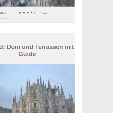
erson
★
★
★
★
★
☆
4.8/5
YourGuide
d: Dom und Terrassen mit
Guide