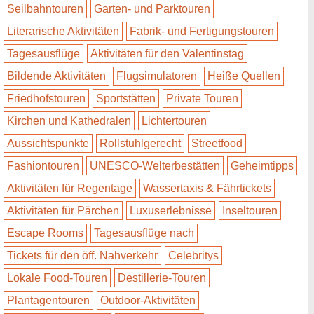
Seilbahntouren
Garten- und Parktouren
Literarische Aktivitäten
Fabrik- und Fertigungstouren
Tagesausflüge
Aktivitäten für den Valentinstag
Bildende Aktivitäten
Flugsimulatoren
Heiße Quellen
Friedhofstouren
Sportstätten
Private Touren
Kirchen und Kathedralen
Lichtertouren
Aussichtspunkte
Rollstuhlgerecht
Streetfood
Fashiontouren
UNESCO-Welterbestätten
Geheimtipps
Aktivitäten für Regentage
Wassertaxis & Fährtickets
Aktivitäten für Pärchen
Luxuserlebnisse
Inseltouren
Escape Rooms
Tagesausflüge nach
Tickets für den öff. Nahverkehr
Celebritys
Lokale Food-Touren
Destillerie-Touren
Plantagentouren
Outdoor-Aktivitäten