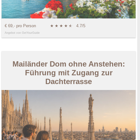
€ 69,- pro Person
★
★
★
★
★
☆
4.7/5
Angebot von GetYourGuide
Mailänder Dom ohne Anstehen:
Führung mit Zugang zur
Dachterrasse