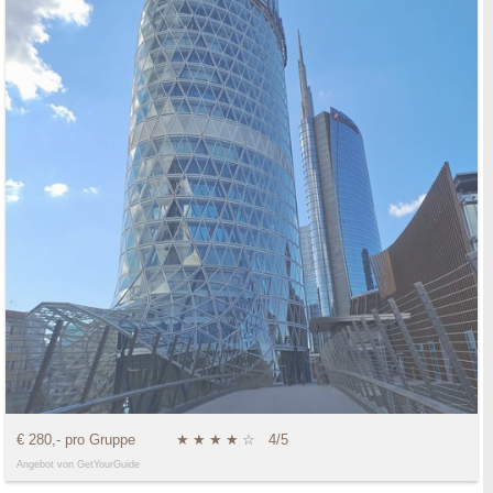
€ 280,- pro Gruppe
★
★
★
★
☆
4/5
Angebot von GetYourGuide