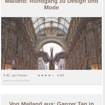
Mailand: Rundgang zu Design und
Mode
€ 40,- pro Person
★
★
★
★
☆
4.4/5
Angebot von GetYourGuide
Von Mailand aus: Ganzer Tag in