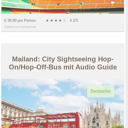
€ 39,90 pro Person
★
★
★
★
☆
4.2/5
Angebot von GetYourGuide
Mailand: City Sightseeing Hop-
On/Hop-Off-Bus mit Audio Guide
Bestseller