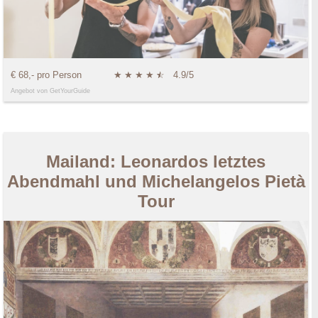
€ 68,- pro Person
★
★
★
★
★
☆
4.9/5
Angebot von GetYourGuide
Mailand: Leonardos letztes
Abendmahl und Michelangelos Pietà
Tour