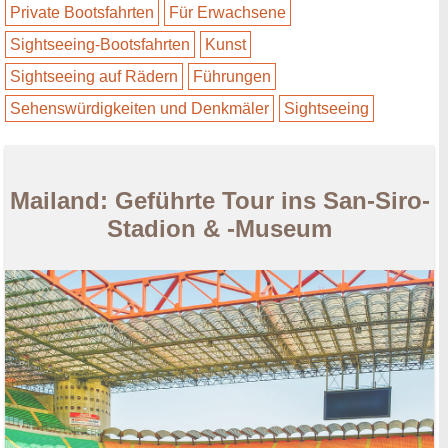
Private Bootsfahrten
Für Erwachsene
Sightseeing-Bootsfahrten
Kunst
Sightseeing auf Rädern
Führungen
Sehenswürdigkeiten und Denkmäler
Sightseeing
Mailand: Geführte Tour ins San-Siro-
Stadion & -Museum