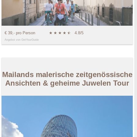
€ 39,- pro Person
★
★
★
★
★
☆
4.8/5
Angebot von GetYourGuide
Mailands malerische zeitgenössische
Ansichten & geheime Juwelen Tour