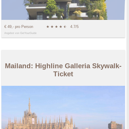
€ 49,- pro Person
★
★
★
★
★
☆
4.7/5
Angebot von GetYourGuide
Mailand: Highline Galleria Skywalk-
Ticket