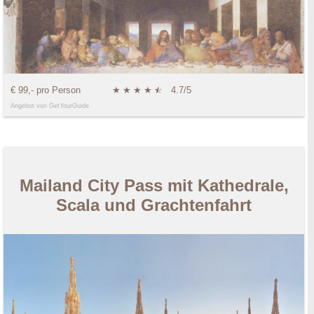
€ 99,- pro Person
★
★
★
★
★
☆
4.7/5
Angebot von GetYourGuide
Mailand City Pass mit Kathedrale,
Scala und Grachtenfahrt