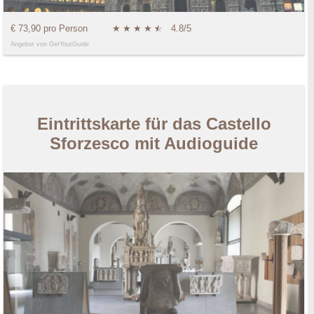
€ 73,90 pro Person
★
★
★
★
★
☆
4.8/5
Angebot von GetYourGuide
Eintrittskarte für das Castello
Sforzesco mit Audioguide