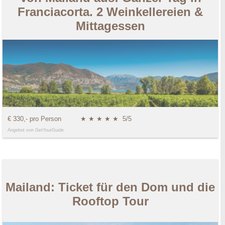
Franciacorta. 2 Weinkellereien &
Mittagessen
€ 330,- pro Person
★ ★ ★ ★ ★
5/5
Angebot von GetYourGuide
Mailand: Ticket für den Dom und die
Rooftop Tour