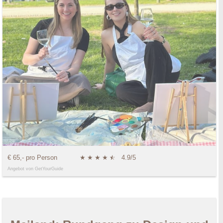
€ 65,- pro Person
★
★
★
★
★
☆
4.9/5
Angebot von GetYourGuide