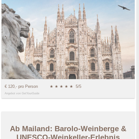
€ 120,- pro Person
★ ★ ★ ★ ★
5/5
Angebot von GetYourGuide
Ab Mailand: Barolo-Weinberge &
UNESCO-Weinkeller-Erlebnis