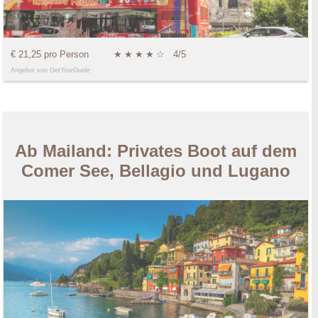
€ 21,25 pro Person
★
★
★
★
☆
4/5
Angebot von GetYourGuide
Ab Mailand: Privates Boot auf dem
Comer See, Bellagio und Lugano