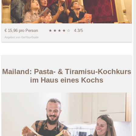
€ 15,96 pro Person
★
★
★
★
☆
4.3/5
Angebot von GetYourGuide
Mailand: Pasta- & Tiramisu-Kochkurs
im Haus eines Kochs