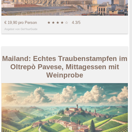
€ 19,90 pro Person
★
★
★
★
☆
4.3/5
Angebot von GetYourGuide
Mailand: Echtes Traubenstampfen im
Oltrepò Pavese, Mittagessen mit
Weinprobe