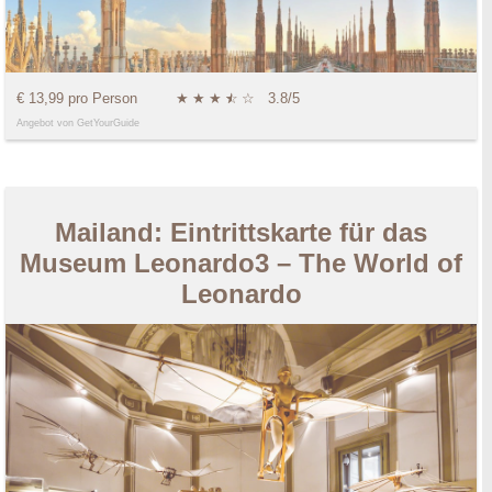
€ 13,99 pro Person
★
★
★
★
☆
☆
3.8/5
Angebot von GetYourGuide
Mailand: Eintrittskarte für das
Museum Leonardo3 – The World of
Leonardo