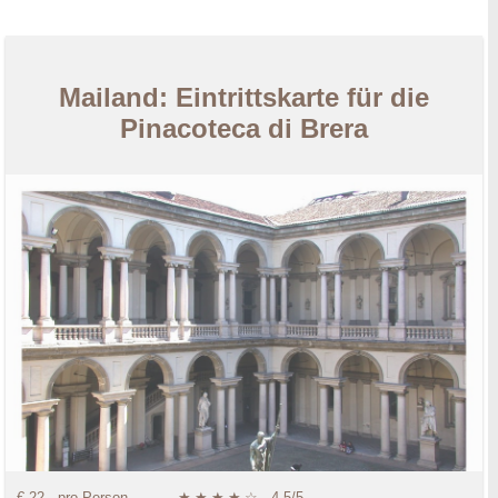
Mailand: Eintrittskarte für die
Pinacoteca di Brera
€ 22,- pro Person
★
★
★
★
☆
4.5/5