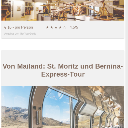
€ 16,- pro Person
★
★
★
★
☆
4.5/5
Angebot von GetYourGuide
Von Mailand: St. Moritz und Bernina-
Express-Tour