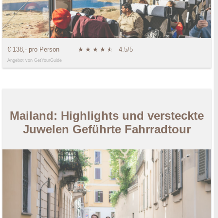
€ 138,- pro Person
★
★
★
★
★
☆
4.5/5
Angebot von GetYourGuide
Mailand: Highlights und versteckte
Juwelen Geführte Fahrradtour