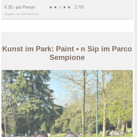
€ 35,- pro Person
★
★
☆
★
★
2.7/5
Angebot von GetYourGuide
Kunst im Park: Paint • n Sip im Parco
Sempione