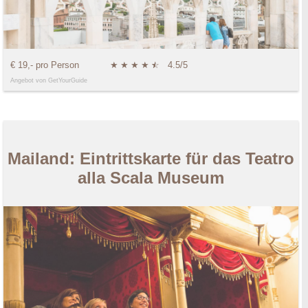
€ 19,- pro Person
★
★
★
★
★
☆
4.5/5
Angebot von GetYourGuide
Mailand: Eintrittskarte für das Teatro
alla Scala Museum