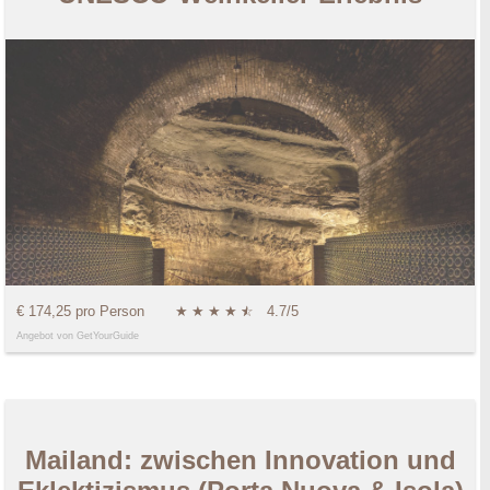
€ 174,25 pro Person
★
★
★
★
★
☆
4.7/5
Angebot von GetYourGuide
Mailand: zwischen Innovation und