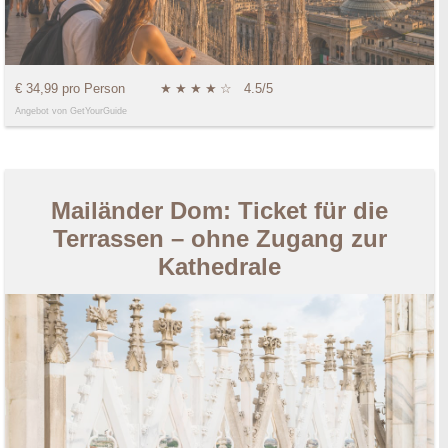
€ 34,99 pro Person
★
★
★
★
☆
4.5/5
Angebot von GetYourGuide
Mailänder Dom: Ticket für die
Terrassen – ohne Zugang zur
Kathedrale