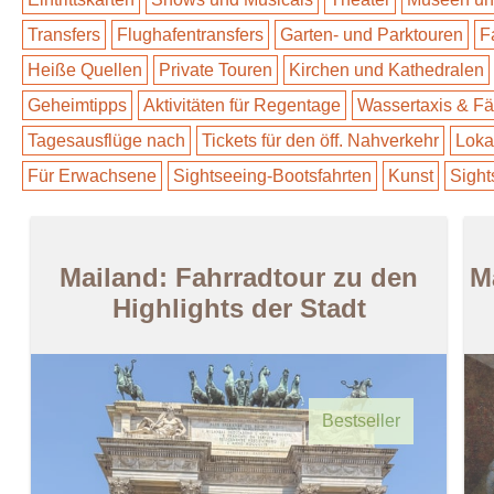
Transfers
Flughafentransfers
Garten- und Parktouren
F
Heiße Quellen
Private Touren
Kirchen und Kathedralen
Geheimtipps
Aktivitäten für Regentage
Wassertaxis & Fä
Tagesausflüge nach
Tickets für den öff. Nahverkehr
Loka
Für Erwachsene
Sightseeing-Bootsfahrten
Kunst
Sight
Mailand: Fahrradtour zu den
M
Highlights der Stadt
Bestseller