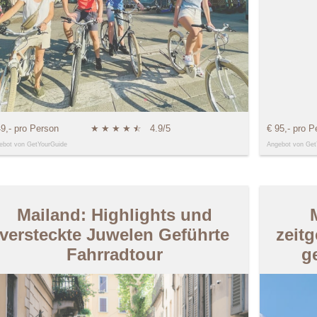
49,- pro Person
★
★
★
★
★
☆
4.9/5
€ 95,- pro P
ebot von GetYourGuide
Angebot von Get
Mailand: Highlights und
versteckte Juwelen Geführte
zeit
Fahrradtour
g