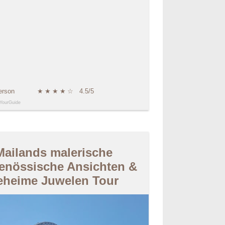
erson
★
★
★
★
☆
4.5/5
YourGuide
Mailands malerische
genössische Ansichten &
eheime Juwelen Tour