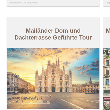
Angebot von GetYourGuide
Ang
Mailänder Dom und
M
Dachterrasse Geführte Tour