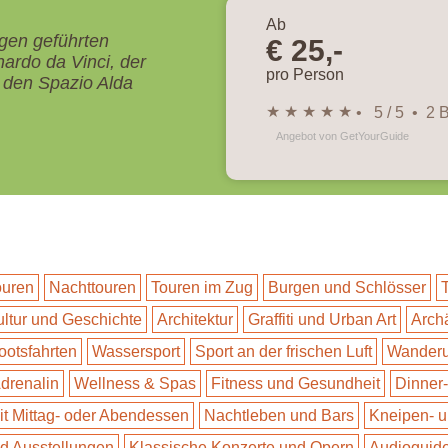
Ab
igen geführten
€ 25,-
rdo da Vinci, der
pro Person
n den Spazio Alda
★ ★ ★ ★ ★
• 5 / 5 • 2
Angebot von GetYourGuide
ouren
Nachttouren
Touren im Zug
Burgen und Schlösser
ltur und Geschichte
Architektur
Graffiti und Urban Art
Arch
ootsfahrten
Wassersport
Sport an der frischen Luft
Wander
drenalin
Wellness & Spas
Fitness und Gesundheit
Dinner
it Mittag- oder Abendessen
Nachtleben und Bars
Kneipen- u
d Ausstellungen
Klassische Konzerte und Opern
Audioguid