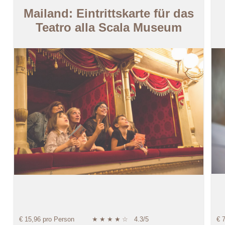
Mailand: Eintrittskarte für das
Teatro alla Scala Museum
€ 15,96 pro Person
★
★
★
★
☆
4.3/5
€ 