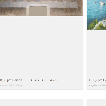
78,30 pro Person
★
★
★
★
☆
4.2/5
€ 69,- pro P
ebot von GetYourGuide
Angebot von Get