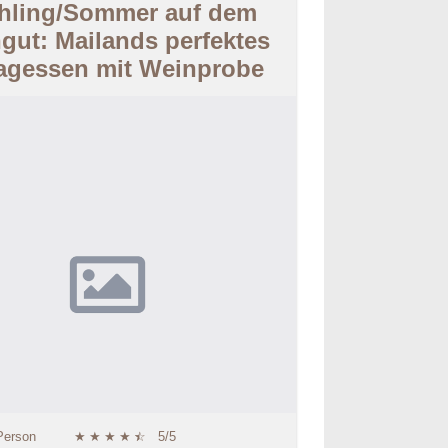
hling/Sommer auf dem
gut: Mailands perfektes
tagessen mit Weinprobe
Person
★
★
★
★
★
☆
5/5