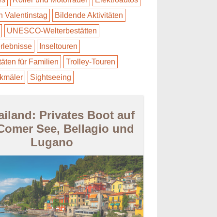
en Valentinstag
Bildende Aktivitäten
UNESCO-Welterbestätten
rlebnisse
Inseltouren
täten für Familien
Trolley-Touren
kmäler
Sightseeing
iland: Privates Boot auf
Comer See, Bellagio und
Lugano