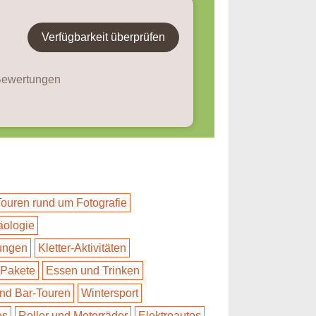
Verfügbarkeit überprüfen
 Bewertungen
Touren rund um Fotografie
äologie
ungen
Kletter-Aktivitäten
-Pakete
Essen und Trinken
nd Bar-Touren
Wintersport
es
Roller und Motorräder
Elektroautos