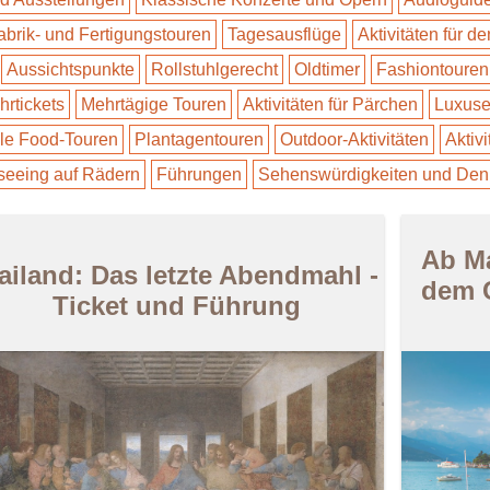
abrik- und Fertigungstouren
Tagesausflüge
Aktivitäten für d
Aussichtspunkte
Rollstuhlgerecht
Oldtimer
Fashiontouren
hrtickets
Mehrtägige Touren
Aktivitäten für Pärchen
Luxuse
le Food-Touren
Plantagentouren
Outdoor-Aktivitäten
Aktivi
seeing auf Rädern
Führungen
Sehenswürdigkeiten und Den
Ab Ma
ailand: Das letzte Abendmahl -
dem 
Ticket und Führung