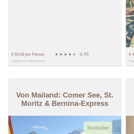
€ 64,69 pro Person
★
★
★
★
★
☆
4.7/5
€ 
Angebot von GetYourGuide
Ang
Von Mailand: Comer See, St.
Moritz & Bernina-Express
Bestseller