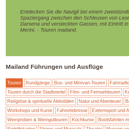
Entdecken Sie die Navigli bei einem zweistünd
Spaziergang zwischen den Schleusen von Leona
Darsena und versteckten Gassen, mit Eintritt i
Merini. - Touren mailand.
Mailand Führungen und Ausflüge
Touren
Rundgänge
Bus- und Minivan-Touren
Fahrradt
Touren durch die Stadtviertel
Film- und Fernsehtouren
Ku
Religiöse & spirituelle Aktivitäten
Natur und Abenteuer
B
Workshops und Kurse
Fahrerlebnisse
Extremsport und A
Weinproben & Weinguttouren
Kochkurse
Bootsfahrten m
Eintrittskarten
Shows und Musicals
Theater
Museen un