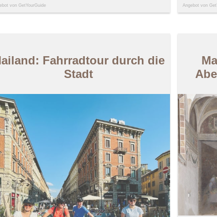
ebot von GetYourGuide
Angebot von Get
ailand: Fahrradtour durch die
Ma
Stadt
Abe