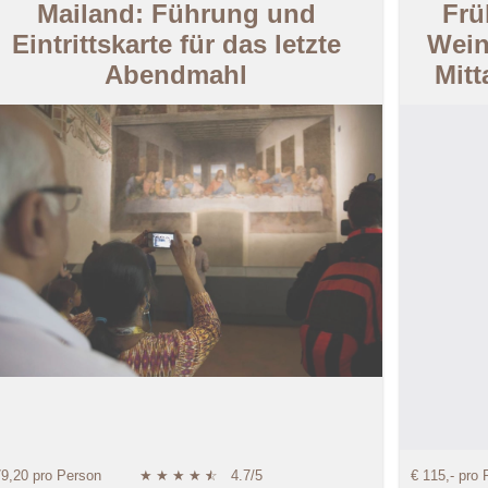
Mailand: Führung und
Frü
Eintrittskarte für das letzte
Wein
Abendmahl
Mit
79,20 pro Person
★
★
★
★
★
☆
4.7/5
€ 115,- pro 