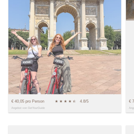
€ 40,05 pro Person
★
★
★
★
★
☆
4.8/5
€ 
Angebot von GetYourGuide
Ang