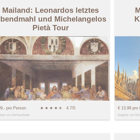
Mailand: Leonardos letztes
M
bendmahl und Michelangelos
K
Pietà Tour
99,- pro Person
★
★
★
★
★
☆
4.7/5
€ 13,99 pro
ebot von GetYourGuide
Angebot von Get