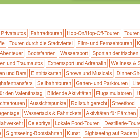
 Privatautos
Fahrradtouren
Hop-On/Hop-Off-Touren
Touren
fie
Touren durch die Stadtviertel
Film- und Fernsehtouren
K
 Abenteuer
Bootsfahrten
Wassersport
Sport an der frischen 
n und Traumautos
Extremsport und Adrenalin
Wellness & 
en und Bars
Eintrittskarten
Shows und Musicals
Dinner-S
ghafentransfers
Seilbahntouren
Garten- und Parktouren
Lit
für den Valentinstag
Bildende Aktivitäten
Flugsimulatoren
H
ichtertouren
Aussichtspunkte
Rollstuhlgerecht
Streetfood
Regentage
Wassertaxis & Fährtickets
Aktivitäten für Pärchen
 Nahverkehr
Celebritys
Lokale Food-Touren
Destillerie-Tour
e
Sightseeing-Bootsfahrten
Kunst
Sightseeing auf Rädern