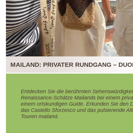
MAILAND: PRIVATER RUNDGANG – DU
Entdecken Sie die berühmten Sehenswürdigkei
Renaissance-Schätze Mailands bei einem priv
einem ortskundigen Guide. Erkunden Sie den D
das Castello Sforzesco und das pulsierende All
Touren mailand.