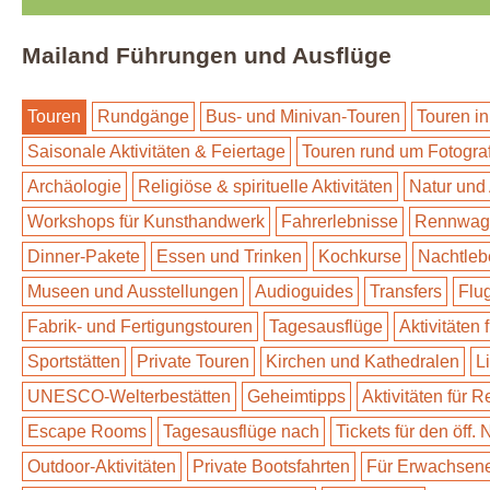
Mailand Führungen und Ausflüge
Touren
Rundgänge
Bus- und Minivan-Touren
Touren in
Saisonale Aktivitäten & Feiertage
Touren rund um Fotogra
Archäologie
Religiöse & spirituelle Aktivitäten
Natur und
Workshops für Kunsthandwerk
Fahrerlebnisse
Rennwage
Dinner-Pakete
Essen und Trinken
Kochkurse
Nachtleb
Museen und Ausstellungen
Audioguides
Transfers
Flu
Fabrik- und Fertigungstouren
Tagesausflüge
Aktivitäten 
Sportstätten
Private Touren
Kirchen und Kathedralen
L
UNESCO-Welterbestätten
Geheimtipps
Aktivitäten für 
Escape Rooms
Tagesausflüge nach
Tickets für den öff.
Outdoor-Aktivitäten
Private Bootsfahrten
Für Erwachsen