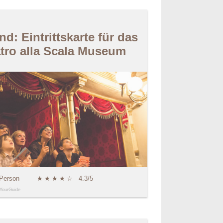
nd: Eintrittskarte für das
tro alla Scala Museum
 Person
★
★
★
★
☆
4.3/5
YourGuide