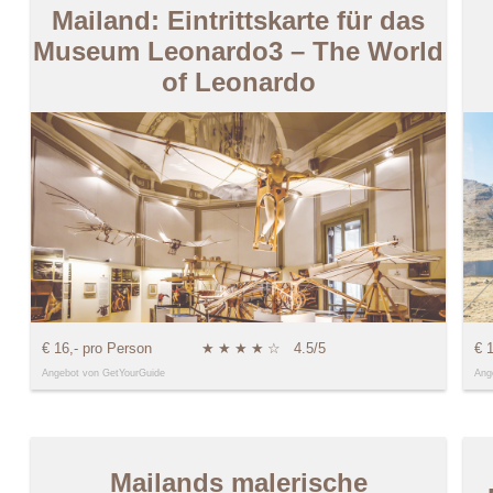
Mailand: Eintrittskarte für das
Museum Leonardo3 – The World
of Leonardo
€ 16,- pro Person
★
★
★
★
☆
4.5/5
€ 
Angebot von GetYourGuide
Ang
Mailands malerische