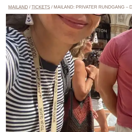
MAILAND
/
TICKETS
/
MAILAND: PRIVATER RUNDGANG –