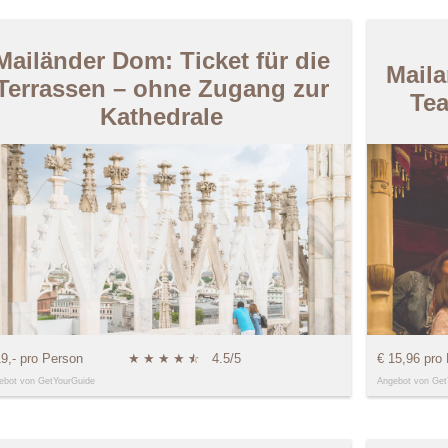
Mailänder Dom: Ticket für die
Maila
Terrassen – ohne Zugang zur
Tea
Kathedrale
19,- pro Person
★
★
★
★
★
☆
4.5/5
€ 15,96 pro
ebot von GetYourGuide
Angebot von Get