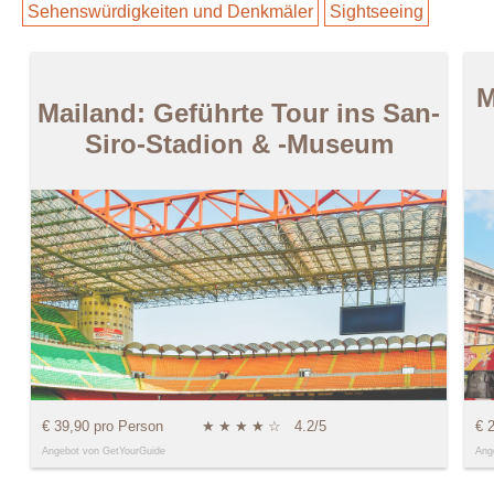
Sehenswürdigkeiten und Denkmäler
Sightseeing
M
Mailand: Geführte Tour ins San-
Siro-Stadion & -Museum
€ 39,90 pro Person
★
★
★
★
☆
4.2/5
€ 
Angebot von GetYourGuide
Ang