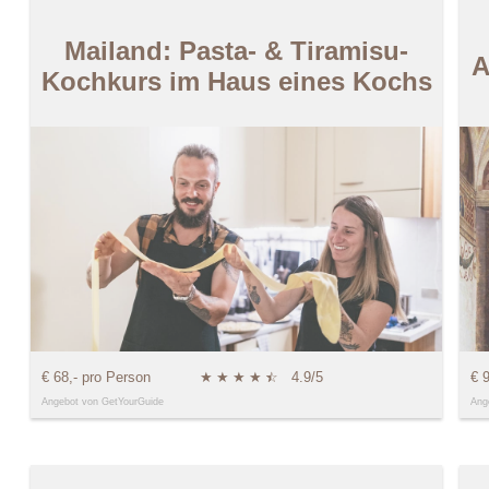
Mailand: Pasta- & Tiramisu-
A
Kochkurs im Haus eines Kochs
€ 68,- pro Person
★
★
★
★
★
☆
4.9/5
€ 
Angebot von GetYourGuide
Ang