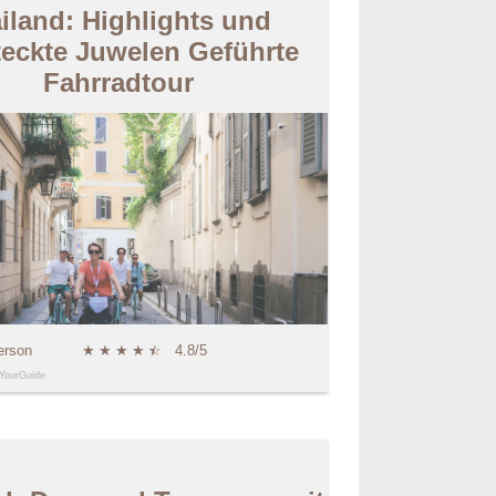
iland: Highlights und
teckte Juwelen Geführte
Fahrradtour
erson
★
★
★
★
★
☆
4.8/5
YourGuide