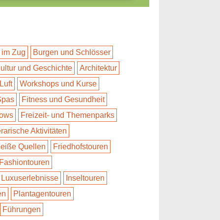
 im Zug
Burgen und Schlösser
ultur und Geschichte
Architektur
Luft
Workshops und Kurse
Spas
Fitness und Gesundheit
hows
Freizeit- und Themenparks
erarische Aktivitäten
eiße Quellen
Friedhofstouren
Fashiontouren
Luxuserlebnisse
Inseltouren
en
Plantagentouren
Führungen