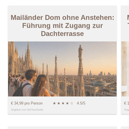
Mailänder Dom ohne Anstehen:
Führung mit Zugang zur
Dachterrasse
€ 34,99 pro Person
★
★
★
★
☆
4.5/5
€ 
Angebot von GetYourGuide
Ang