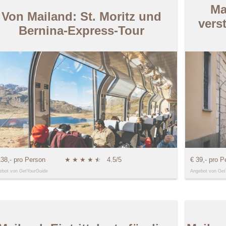
Ma
Von Mailand: St. Moritz und
vers
Bernina-Express-Tour
138,- pro Person
★
★
★
★
★
☆
4.5/5
€ 39,- pro P
ebot von GetYourGuide
Angebot von Get