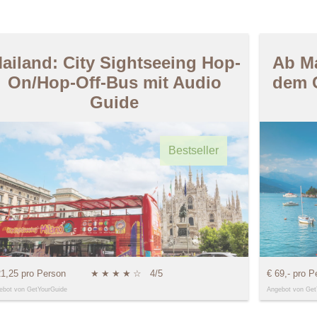
ailand: City Sightseeing Hop-
Ab Ma
On/Hop-Off-Bus mit Audio
dem 
Guide
Bestseller
21,25 pro Person
★
★
★
★
☆
4/5
€ 69,- pro P
ebot von GetYourGuide
Angebot von Get