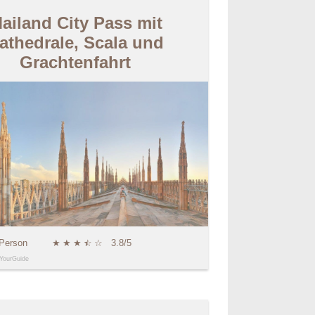
ailand City Pass mit
athedrale, Scala und
Grachtenfahrt
 Person
★
★
★
★
☆
☆
3.8/5
YourGuide