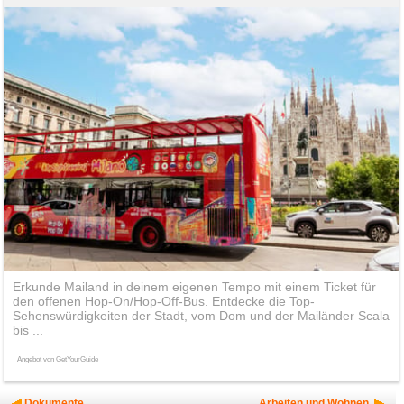
Erkunde Mailand in deinem eigenen Tempo mit einem Ticket für
den offenen Hop-On/Hop-Off-Bus. Entdecke die Top-
Sehenswürdigkeiten der Stadt, vom Dom und der Mailänder Scala
bis ...
Angebot von GetYourGuide
Dokumente
Arbeiten und Wohnen