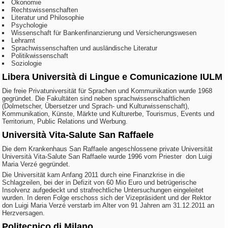
Ökonomie
Rechtswissenschaften
Literatur und Philosophie
Psychologie
Wissenschaft für Bankenfinanzierung und Versicherungswesen
Lehramt
Sprachwissenschaften und ausländische Literatur
Politikwissenschaft
Soziologie
Libera Università di Lingue e Comunicazione IULM
Die freie Privatuniversität für Sprachen und Kommunikation wurde 1968
gegründet. Die Fakultäten sind neben sprachwissenschaftlichen
(Dolmetscher, Übersetzer und Sprach- und Kulturwissenschaft),
Kommunikation, Künste, Märkte und Kulturerbe, Tourismus, Events und
Territorium, Public Relations und Werbung.
Università Vita-Salute San Raffaele
Die dem Krankenhaus San Raffaele angeschlossene private Universität
Università Vita-Salute San Raffaele wurde 1996 vom Priester don Luigi
Maria Verzé gegründet.
Die Universität kam Anfang 2011 durch eine Finanzkrise in die
Schlagzeilen, bei der in Defizit von 60 Mio Euro und betrügerische
Insolvenz aufgedeckt und strafrechtliche Untersuchungen eingeleitet
wurden. In deren Folge erschoss sich der Vizepräsident und der Rektor
don Luigi Maria Verzé verstarb im Alter von 91 Jahren am 31.12.2011 an
Herzversagen.
Politecnico di Milano