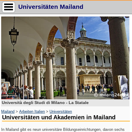
Universitäten Mailand
Università degli Studi di Milano - La Statale
Mailand
>
Arbeiten Italien
>
Universitäten
Universitäten und Akademien in Mailand
In Mailand gibt es neun universitäre Bildungseinrichtungen, davon sechs