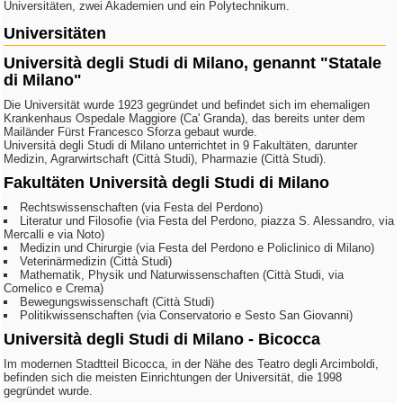
Universitäten, zwei Akademien und ein Polytechnikum.
Universitäten
Università degli Studi di Milano, genannt "Statale
di Milano"
Die Universität wurde 1923 gegründet und befindet sich im ehemaligen
Krankenhaus Ospedale Maggiore (Ca' Granda), das bereits unter dem
Mailänder Fürst Francesco Sforza gebaut wurde.
Università degli Studi di Milano unterrichtet in 9 Fakultäten, darunter
Medizin, Agrarwirtschaft (Città Studi), Pharmazie (Città Studi).
Fakultäten Università degli Studi di Milano
Rechtswissenschaften (via Festa del Perdono)
Literatur und Filosofie (via Festa del Perdono, piazza S. Alessandro, via
Mercalli e via Noto)
Medizin und Chirurgie (via Festa del Perdono e Policlinico di Milano)
Veterinärmedizin (Città Studi)
Mathematik, Physik und Naturwissenschaften (Città Studi, via
Comelico e Crema)
Bewegungswissenschaft (Città Studi)
Politikwissenschaften (via Conservatorio e Sesto San Giovanni)
Università degli Studi di Milano - Bicocca
Im modernen Stadtteil Bicocca, in der Nähe des Teatro degli Arcimboldi,
befinden sich die meisten Einrichtungen der Universität, die 1998
gegründet wurde.