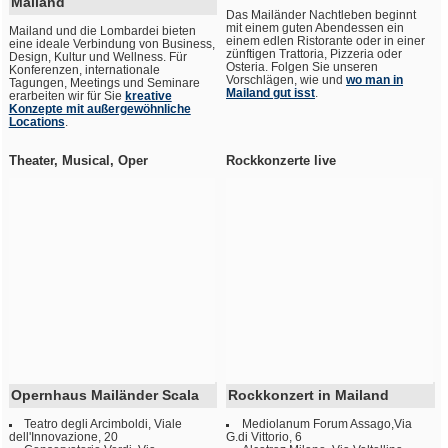
Mailand
Das Mailänder Nachtleben beginnt
mit einem guten Abendessen ein
Mailand und die Lombardei bieten
einem edlen Ristorante oder in einer
eine ideale Verbindung von Business,
zünftigen Trattoria, Pizzeria oder
Design, Kultur und Wellness. Für
Osteria. Folgen Sie unseren
Konferenzen, internationale
Vorschlägen, wie und
wo man in
Tagungen, Meetings und Seminare
Mailand gut isst
.
erarbeiten wir für Sie
kreative
Konzepte mit außergewöhnliche
Locations
.
Theater, Musical, Oper
Rockkonzerte live
Opernhaus Mailänder Scala
Rockkonzert in Mailand
Teatro degli Arcimboldi, Viale
Mediolanum Forum Assago,Via
dell'Innovazione, 20
G.di Vittorio, 6