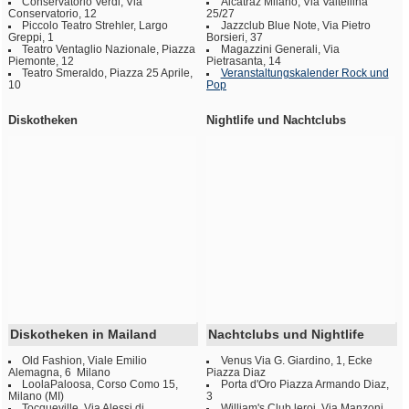
Conservatorio Verdi, Via
Alcatraz Milano, Via Valtellina
Conservatorio, 12
25/27
Piccolo Teatro Strehler, Largo
Jazzclub Blue Note, Via Pietro
Greppi, 1
Borsieri, 37
Teatro Ventaglio Nazionale, Piazza
Magazzini Generali, Via
Piemonte, 12
Pietrasanta, 14
Teatro Smeraldo, Piazza 25 Aprile,
Veranstaltungskalender Rock und
10
Pop
Diskotheken
Nightlife und Nachtclubs
Diskotheken in Mailand
Nachtclubs und Nightlife
Old Fashion, Viale Emilio
Venus Via G. Giardino, 1, Ecke
Alemagna, 6 Milano
Piazza Diaz
LoolaPaloosa, Corso Como 15,
Porta d'Oro Piazza Armando Diaz,
Milano (MI)
3
Tocqueville, Via Alessi di
William's Club leroi, Via Manzoni,