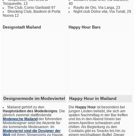
Tocqueville, 13
40
The Club, Corso Garibaldi 97
Rayito de Oro, Via Larga, 23
Shocking Club, Bastioni di Porta
Night club Dolce vita, Via Turati, 29
Nuova 12
Designstadt Mailand
Happy Hour Bars
Designermode im Modeviertel
Happy Hour in Mailand
Mailand gehört zu den
Die
Happy Hour
ist besonders bei
Hauptstädten des Modedesigns
. Die
jungen Leuten beliebt, die sich am
jährlich zweimal stattfindende
späten Nachmittag in der Bar treffen
Modewoche Mailand
der führenden
und bis in den Abend hinein bei
Modedesigner setzt die Akzente für
einem Aperitivo schwatzen und
die kommende Modesaison. Im
chillen. Als Begleitung zu den
Modeviertel sind die Designer der
Cocktails gibt es Snacks bis hin zu
Welt
mit ihren Showrooms zu Hause.
einem reichhaltigen Buffet. Dieser