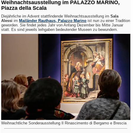
Weihnachtsausstellung im PALAZZO MARINO,
Piazza della Scala
Diejährliche im Advent stattfindende Weihnachtsausstellung im
Sala
Alessi
im
Mailänder Rauthaus, Palazzo Marino
ist nun zu einer Tradition
geworden. Sie findet jedes Jahr von Anfang Dezember bis Mitte Januar
statt. Es sind jeweils leihgaben bedeutender Museen zu bewundern.
Weihnachtliche Sonderausstellung Il Rinascimento di Bergamo e Brescia