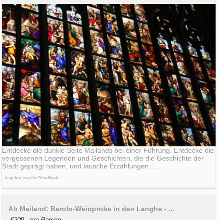
Entdecke die dunkle Seite Mailands bei einer Führung. Entdecke die
vergessenen Legenden und Geschichten, die die Geschichte der
Stadt geprägt haben, und lausche Erzählungen ...
Angebot von GetYourGuide
Ab Mailand: Barolo-Weinprobe in den Langhe - ...
€209,- pro Person