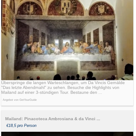
Überspringe die langen Warteschlangen, um Da Vincis Gemälde
"Das letzte Abendmahl" zu sehen. Besuche die Highlights von
Mailand auf einer 3-stündigen Tour. Bestaune den ...
Angebot von GetYourGuide
Mailand: Pinacoteca Ambrosiana & da Vinci ...
€18,5 pro Person