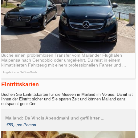
Buche einen problemlosen Transfer vom Mailänder Flughafen
Malpensa nach Cernobbio oder umgekehrt. Du reist in einem
klimatisierten Fahrzeug mit einem professionellen Fahrer und ...
Angebot von GetYourGuide
Eintrittskarten
Buchen Sie Eintrittskarten für die Museen in Mailand im Voraus. Damit ist
Ihnen der Eintritt sicher und Sie sparen Zeit und können Mailand ganz
entspannt genießen.
Mailand: Da Vincis Abendmahl und geführter ...
€89,- pro Person