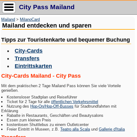
City Pass Mailand
Mailand
>
MilanoCard
Mailand entdecken und sparen
Tipps zur
Touristenkarte
und bequemer Buchung
City-Cards
Transfers
Eintrittskarten
City-Cards Mailand -
City Pass
Mit dem praktischen 2 Tage Mailand Pass können Sie viele Vorteile
genießen.
Kostensloser Stadtplan und Reiseführer
Ticket für 2 Tage für alle
öffentlichen Verkehrsmittel
Nutzung des
Hop-On/Hop-Off-Busses
für Stadtrundfahrten mit
Erklärung
Rabatte in Restaurants, Geschäften und Beautysalons
Essen zum kleinen Preis
kostenlosen Shuttlebus zu einem Outletcenter
Freier Eintritt in Museen, z.B.
Teatro alla Scala
und
Gallerie d'Italia