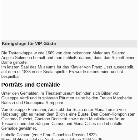
Königsloge für VIP-Gäste
Die Tastenklappe wurde 1669 von dem bekannten Maler aus Salerno
Angelo Solimena bemalt und man schließt daraus, dass das Spinett einer
Dame gehörte.
Im letzten Saal des Museums ist das Klavier von Franz Liszt ausgestellt,
auf dem er 1838 in der Scala spielte. Es wurde rekonstruiert und ist
bespielbar.
Porträts und Gemälde
Unter den Gemälden im Theatermuseum befinden sich Bilder von
Giuseppe Verdi und in späteren Räumen seine beiden Frauen Margherita
Barezzi und Giuseppina Strepponi.
Von Giuseppe Piermarini, Architekt der Scala unter Maria Teresa von
Habsburg, gibt es neben dem Bildnis eine Büste. Den Opern-Komponisten
Giacomo Puccini, Gaetano Donizetti sowie dem Musikdirektor Arturo
Toscanini und den Sängern Caruso und Maria Callas sind ebenfalls
Gemälde gewidmet.
Isabella Colbran (erste Frau Gioachino Rossini 1822)
Maria Malibran, Idol der Scala in den Jahren 1834-35-36