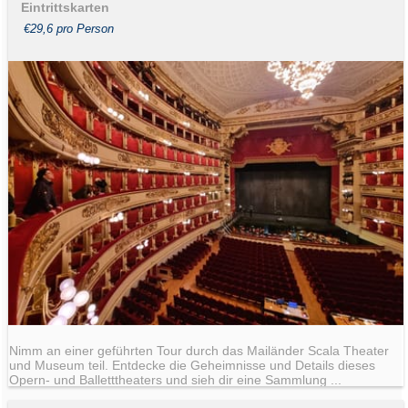
Eintrittskarten
€29,6 pro Person
Nimm an einer geführten Tour durch das Mailänder Scala Theater
und Museum teil. Entdecke die Geheimnisse und Details dieses
Opern- und Balletttheaters und sieh dir eine Sammlung ...
Angebot von GetYourGuide