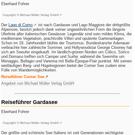
Eberhard Fohrer
Copyright © Michael Müller Verlag GmbH
Der
Lago di Como
ist nach Gardasee und Lago Maggiore der drittgrößte
Alpensee, besitzt jedoch dank seiner ungewöhnlichen Form die längste
Uferlinie aller italienischen Gewässer. Legendär sind sein mildes Klima, die
mediterrane Vegetation, prachtvolle Villen und opulente Gartenanlagen.
Schon im 19. Jahrhundert blühte der Tourismus, Bundeskanzler Adenauer
verbrachte hier zahlreiche Sommer, und Hollywoodstar George Clooney hat
sich am Seeufer eingekauft. Im ländlich-grünen Norden um Cólico, Sórico
und Domaso treffen sich Camper und Surfer, während die Seemitte um
Menaggio, Bellagio und Varenna mit Belle-Époque-Flair punktet. Mit seinen
weitläufigen Berg- und Hügelregionen bietet der Comer See zudem eine
Fülle von Wandermöglichkeiten.
Reiseführer Comer See
Angebot von Michael Müller Verlag GmbH
Reiseführer Gardasee
Eberhard Fohrer
Copyright © Michael Müller Verlag GmbH
Der größte und schönste See Italiens ist seit Generationen wichtigster