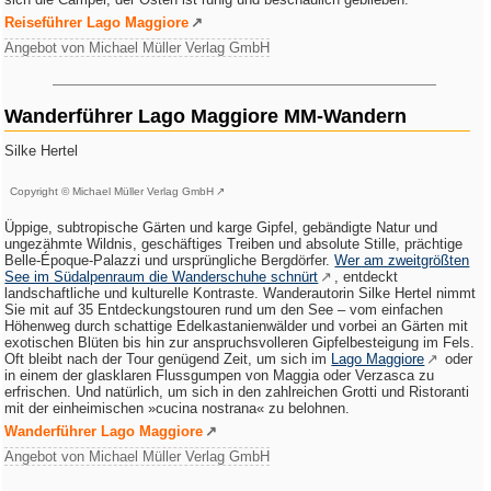
Reiseführer Lago Maggiore
Angebot von Michael Müller Verlag GmbH
Wanderführer Lago Maggiore MM-Wandern
Silke Hertel
Copyright © Michael Müller Verlag GmbH
Üppige, subtropische Gärten und karge Gipfel, gebändigte Natur und
ungezähmte Wildnis, geschäftiges Treiben und absolute Stille, prächtige
Belle-Époque-Palazzi und ursprüngliche Bergdörfer.
Wer am zweitgrößten
See im Südalpenraum die Wanderschuhe schnürt
, entdeckt
landschaftliche und kulturelle Kontraste. Wanderautorin Silke Hertel nimmt
Sie mit auf 35 Entdeckungstouren rund um den See – vom einfachen
Höhenweg durch schattige Edelkastanienwälder und vorbei an Gärten mit
exotischen Blüten bis hin zur anspruchsvolleren Gipfelbesteigung im Fels.
Oft bleibt nach der Tour genügend Zeit, um sich im
Lago Maggiore
oder
in einem der glasklaren Flussgumpen von Maggia oder Verzasca zu
erfrischen. Und natürlich, um sich in den zahlreichen Grotti und Ristoranti
mit der einheimischen »cucina nostrana« zu belohnen.
Wanderführer Lago Maggiore
Angebot von Michael Müller Verlag GmbH