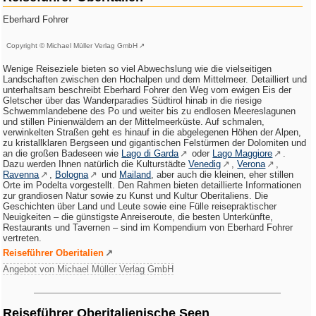
Eberhard Fohrer
Copyright © Michael Müller Verlag GmbH
Wenige Reiseziele bieten so viel Abwechslung wie die vielseitigen
Landschaften zwischen den Hochalpen und dem Mittelmeer. Detailliert und
unterhaltsam beschreibt Eberhard Fohrer den Weg vom ewigen Eis der
Gletscher über das Wanderparadies Südtirol hinab in die riesige
Schwemmlandebene des Po und weiter bis zu endlosen Meereslagunen
und stillen Pinienwäldern an der Mittelmeerküste. Auf schmalen,
verwinkelten Straßen geht es hinauf in die abgelegenen Höhen der Alpen,
zu kristallklaren Bergseen und gigantischen Felstürmen der Dolomiten und
an die großen Badeseen wie
Lago di Garda
oder
Lago Maggiore
.
Dazu werden Ihnen natürlich die Kulturstädte
Venedig
,
Verona
,
Ravenna
,
Bologna
und
Mailand
, aber auch die kleinen, eher stillen
Orte im Podelta vorgestellt. Den Rahmen bieten detaillierte Informationen
zur grandiosen Natur sowie zu Kunst und Kultur Oberitaliens. Die
Geschichten über Land und Leute sowie eine Fülle reisepraktischer
Neuigkeiten – die günstigste Anreiseroute, die besten Unterkünfte,
Restaurants und Tavernen – sind im Kompendium von Eberhard Fohrer
vertreten.
Reiseführer Oberitalien
Angebot von Michael Müller Verlag GmbH
Reiseführer Oberitalienische Seen