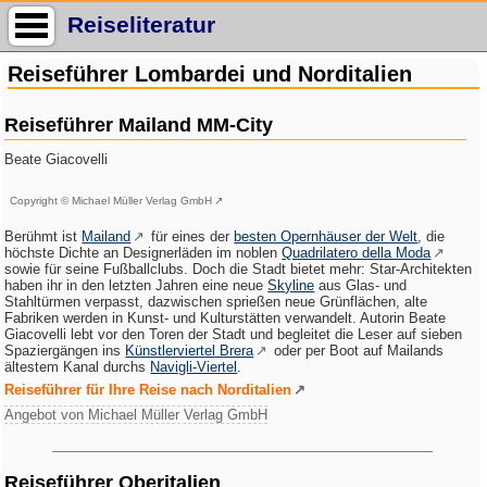
Reiseliteratur
Reiseführer Lombardei und Norditalien
Reiseführer Mailand MM-City
Beate Giacovelli
Copyright © Michael Müller Verlag GmbH
Berühmt ist
Mailand
für eines der
besten Opernhäuser der Welt
, die
höchste Dichte an Designerläden im noblen
Quadrilatero della Moda
sowie für seine Fußballclubs. Doch die Stadt bietet mehr: Star-Architekten
haben ihr in den letzten Jahren eine neue
Skyline
aus Glas- und
Stahltürmen verpasst, dazwischen sprießen neue Grünflächen, alte
Fabriken werden in Kunst- und Kulturstätten verwandelt. Autorin Beate
Giacovelli lebt vor den Toren der Stadt und begleitet die Leser auf sieben
Spaziergängen ins
Künstlerviertel Brera
oder per Boot auf Mailands
ältestem Kanal durchs
Navigli-Viertel
.
Reiseführer für Ihre Reise nach Norditalien
Angebot von Michael Müller Verlag GmbH
Reiseführer Oberitalien