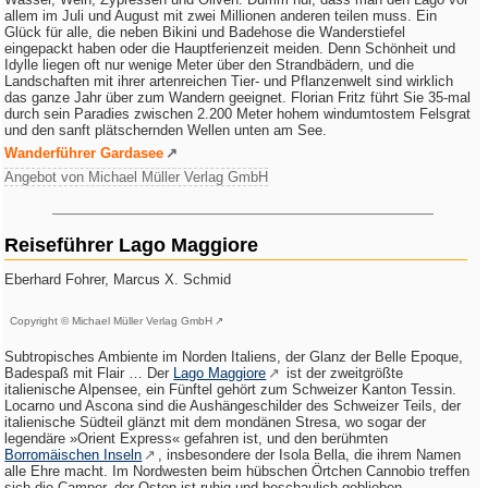
allem im Juli und August mit zwei Millionen anderen teilen muss. Ein
Glück für alle, die neben Bikini und Badehose die Wanderstiefel
eingepackt haben oder die Hauptferienzeit meiden. Denn Schönheit und
Idylle liegen oft nur wenige Meter über den Strandbädern, und die
Landschaften mit ihrer artenreichen Tier- und Pflanzenwelt sind wirklich
das ganze Jahr über zum Wandern geeignet. Florian Fritz führt Sie 35-mal
durch sein Paradies zwischen 2.200 Meter hohem windumtostem Felsgrat
und den sanft plätschernden Wellen unten am See.
Wanderführer Gardasee
Angebot von Michael Müller Verlag GmbH
Reiseführer Lago Maggiore
Eberhard Fohrer, Marcus X. Schmid
Copyright © Michael Müller Verlag GmbH
Subtropisches Ambiente im Norden Italiens, der Glanz der Belle Epoque,
Badespaß mit Flair … Der
Lago Maggiore
ist der zweitgrößte
italienische Alpensee, ein Fünftel gehört zum Schweizer Kanton Tessin.
Locarno und Ascona sind die Aushängeschilder des Schweizer Teils, der
italienische Südteil glänzt mit dem mondänen Stresa, wo sogar der
legendäre »Orient Express« gefahren ist, und den berühmten
Borromäischen Inseln
, insbesondere der Isola Bella, die ihrem Namen
alle Ehre macht. Im Nordwesten beim hübschen Örtchen Cannobio treffen
sich die Camper, der Osten ist ruhig und beschaulich geblieben.