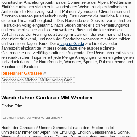
touristischer Anziehungspunkt an der Sonnenseite der Alpen. Mediterrane
Einflüsse mischen sich hier in wunderbarer Weise mit alpenländischem
Ambiente, die Flora zeigt sich mit Palmen, Zypressen, Olivenhainen und
Zitronenplantagen paradiesisch üppig. Dazu kommt die herrliche Kulisse,
die einer Theaterbühne gleicht: Das Nordende des Sees ist von schroffen
Felsrücken völlig eingerahmt, nach Süden öffnet er sich verheißungsvoll
und erscheint schier endlos. Ein weiteres Plus sind die klimatischen
Verhältnisse: Der Frühling setzt zeitig im Jahr ein, die Sommer sind heiß,
aber nicht drückend, und noch der Spätherbst verwöhnt mit vielen milden
und sonnigen Tagen. Kurz: Der »
Lago di Garda
« bietet zu jeder
Jahreszeit einzigartige Impressionen, dazu eine ausgezeichnete
Gastronomie und vielfältige kulturelle Angebote. Der Reiseführer mit vielen
reisepraktischen Tipps liefert jede Menge Anregungen für einen gelungenen
Individualurlaub – für Naturfreunde, Wanderer, Sportler, Ruhesuchende und
Familien mit Kindern.
Reiseführer Gardasee
Angebot von Michael Müller Verlag GmbH
Wanderführer Gardasee MM-Wandern
Florian Fritz
Copyright © Michael Müller Verlag GmbH
Hach, der Gardasee! Unsere Sehnsucht nach dem Süden findet
unmittelbar hinter den Alpen ihre Erfüllung. Endlich Gelassenheit, Sonne,
Wasser, Wein, Zypressen und Oliven. Dumm nur, dass man den Lago vor