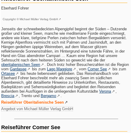
Eberhard Fohrer
Copyright © Michael Müller Verlag GmbH
Jenseits der schneebedeckten Alpengipfel beginnt der Süden – Dutzende
großer und kleiner Seen, manche wie mediterrane Fjorde eingeschmiegt,
andere wie klare, tiefgrüne Perlen zwischen hohen Bergwäldern versenkt.
Kernige Alpenflora vermischt sich mit Palmen und Jasminduft, an den
Hängen gedeihen üppige Weinreben, auf dem Wasser glitzern
reflektierende Sonnenstrahlen, im Hintergrund eine tutende Fähre, in der
Hand ein Glas abendroter Campari … Kaum eine Region hat unsere
Sehnsucht nach dem heiteren Süden so geweckt wie die der
oberitalienischen Seen
. Doch trotz hoher Besucherzahlen ist die Region
vom
Gardasee
bis zum
Lago Maggiore
, vom
Comer See
bis zum
Ortasee
bis heute liebenswert geblieben. Das Reisehandbuch von
Eberhard Fohrer beschreibt mehr als zwanzig Seen im südlichen
Alpenbereich, gibt detaillierte Hinweise zu Unterkünften, Restaurants,
Badeplätzen und Sehenswürdigkeiten und begleitet den Reisenden
außerdem bei Ausflügen in die umliegenden Kulturstädte
Verona
,
Brescia
, Trento und
Bergamo
.
Reiseführer Oberitalienische Seen
Angebot von Michael Müller Verlag GmbH
Reiseführer Comer See