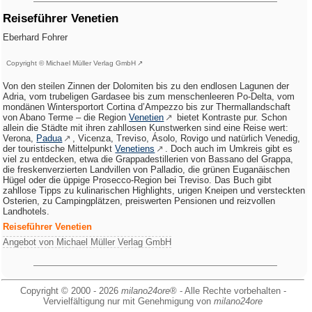
Reiseführer Venetien
Eberhard Fohrer
Copyright © Michael Müller Verlag GmbH
Von den steilen Zinnen der Dolomiten bis zu den endlosen Lagunen der
Adria, vom trubeligen Gardasee bis zum menschenleeren Po-Delta, vom
mondänen Wintersportort Cortina d’Ampezzo bis zur Thermallandschaft
von Abano Terme – die Region
Venetien
bietet Kontraste pur. Schon
allein die Städte mit ihren zahllosen Kunstwerken sind eine Reise wert:
Verona,
Padua
, Vicenza, Treviso, Ásolo, Rovigo und natürlich Venedig,
der touristische Mittelpunkt
Venetiens
. Doch auch im Umkreis gibt es
viel zu entdecken, etwa die Grappadestillerien von Bassano del Grappa,
die freskenverzierten Landvillen von Palladio, die grünen Euganäischen
Hügel oder die üppige Prosecco-Region bei Treviso. Das Buch gibt
zahllose Tipps zu kulinarischen Highlights, urigen Kneipen und versteckten
Osterien, zu Campingplätzen, preiswerten Pensionen und reizvollen
Landhotels.
Reiseführer Venetien
Angebot von Michael Müller Verlag GmbH
Copyright © 2000 - 2026
milano24ore
® - Alle Rechte vorbehalten -
Vervielfältigung nur mit Genehmigung von
milano24ore