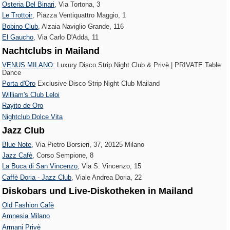
Osteria Del Binari
, Via Tortona, 3
Le Trottoir‎
, Piazza Ventiquattro Maggio, 1
Bobino Club
, Alzaia Naviglio Grande, 116
El Gaucho
, Via Carlo D'Adda, 11
Nachtclubs in Mailand
VENUS MILANO:
Luxury Disco Strip Night Club & Privè | PRIVATE Table
Dance
Porta d'Oro
Exclusive Disco Strip Night Club Mailand
William's Club Leloi
Rayito de Oro
Nightclub Dolce Vita
Jazz Club
Blue Note
, Via Pietro Borsieri, 37, 20125 Milano
Jazz Cafè
, Corso Sempione, 8
La Buca di San Vincenzo
, Via S. Vincenzo, 15
Caffè Doria - Jazz Club
, Viale Andrea Doria, 22
Diskobars und Live-Diskotheken in Mailand
Old Fashion Cafè
Amnesia Milano
Armani Privè