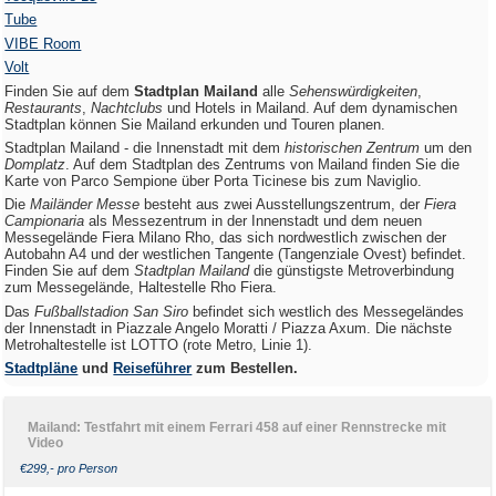
Tube
VIBE Room
Volt
Finden Sie auf dem
Stadtplan Mailand
alle
Sehenswürdigkeiten
,
Restaurants
,
Nachtclubs
und Hotels in Mailand. Auf dem dynamischen
Stadtplan können Sie Mailand erkunden und Touren planen.
Stadtplan Mailand - die Innenstadt mit dem
historischen Zentrum
um den
Domplatz
. Auf dem Stadtplan des Zentrums von Mailand finden Sie die
Karte von Parco Sempione über Porta Ticinese bis zum Naviglio.
Die
Mailänder Messe
besteht aus zwei Ausstellungszentrum, der
Fiera
Campionaria
als Messezentrum in der Innenstadt und dem neuen
Messegelände Fiera Milano Rho, das sich nordwestlich zwischen der
Autobahn A4 und der westlichen Tangente (Tangenziale Ovest) befindet.
Finden Sie auf dem
Stadtplan Mailand
die günstigste Metroverbindung
zum Messegelände, Haltestelle Rho Fiera.
Das
Fußballstadion San Siro
befindet sich westlich des Messegeländes
der Innenstadt in Piazzale Angelo Moratti / Piazza Axum. Die nächste
Metrohaltestelle ist LOTTO (rote Metro, Linie 1).
Stadtpläne
und
Reiseführer
zum Bestellen.
Mailand: Testfahrt mit einem Ferrari 458 auf einer Rennstrecke mit
Video
€299,- pro Person